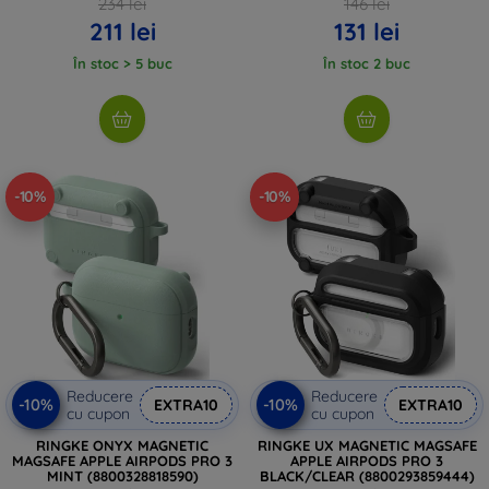
234 lei
146 lei
211 lei
131 lei
În stoc > 5 buc
În stoc 2 buc
-10%
-10%
Reducere
Reducere
-10%
-10%
EXTRA10
EXTRA10
cu cupon
cu cupon
RINGKE ONYX MAGNETIC
RINGKE UX MAGNETIC MAGSAFE
MAGSAFE APPLE AIRPODS PRO 3
APPLE AIRPODS PRO 3
MINT (8800328818590)
BLACK/CLEAR (8800293859444)