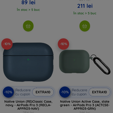
89 lei
211 lei
În stoc > 5 buc
În stoc > 5 buc
-10%
-10%
Reducere
Reducere
-10%
-10%
EXTRA10
EXTRA10
cu cupon
cu cupon
Native Union (RE)Classic Case,
Native Union Active Case, slate
navy - AirPods Pro 3 (RECLA-
green - AirPods Pro 3 (ACTCSE-
APPRO3-NAV)
APPRO3-GRN)
234 lei
146 lei