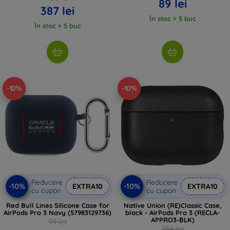
89 lei
387 lei
În stoc > 5 buc
În stoc > 5 buc
-10%
-10%
Reducere
Reducere
-10%
-10%
EXTRA10
EXTRA10
cu cupon
cu cupon
Red Bull Lines Silicone Case for
Native Union (RE)Classic Case,
AirPods Pro 3 Navy (57983129736)
black - AirPods Pro 3 (RECLA-
APPRO3-BLK)
99 lei
234 lei