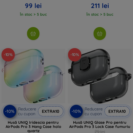
99 lei
211 lei
În stoc > 5 buc
În stoc > 5 buc
-10%
-10%
Reducere
Reducere
-10%
-10%
EXTRA10
EXTRA10
cu cupon
cu cupon
Husă UNIQ Iridescia pentru
Husă UNIQ Glase Pro pentru
AirPods Pro 3 Hang Case holo
AirPods Pro 3 Lock Case fumuriu
quartz
79 lei