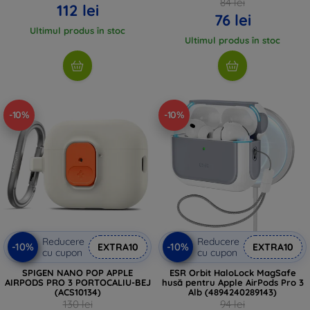
84 lei
112 lei
76 lei
Ultimul produs în stoc
Ultimul produs în stoc
-10%
-10%
Reducere
Reducere
-10%
-10%
EXTRA10
EXTRA10
cu cupon
cu cupon
SPIGEN NANO POP APPLE
ESR Orbit HaloLock MagSafe
AIRPODS PRO 3 PORTOCALIU-BEJ
husă pentru Apple AirPods Pro 3
(ACS10134)
Alb (4894240289143)
130 lei
94 lei