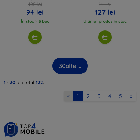
105 lei
141 lei
94 lei
127 lei
În stoc > 5 buc
Ultimul produs în stoc
30
alte ...
1
-
30
din total
122
.
2
3
4
5
»
«
1