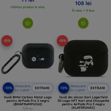
108 lei
Ultimul produs în stoc
În stoc > 5 buc
-10%
-10%
Reducere
Reducere
-10%
-10%
EXTRA10
EXTRA10
cu cupon
cu cupon
Husă BMW Carbon Metal Logo
Husă din silicon Karl Lagerfeld
pentru AirPods Pro 3 negru
3D Logo NFT Karl and Choupette
(BMAP3WMPUCA2)
pentru AirPods Pro 3 negru
(KLAP3RUNKC)
125 lei