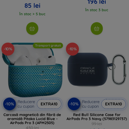
196 lei
85 lei
În stoc 3 buc
În stoc > 5 buc
Transport gratuit
-10%
-10%
Reducere
Reducere
-10%
-10%
EXTRA10
EXTRA10
cu cupon
cu cupon
Carcasă magnetică din fibră de
Red Bull Silicone Case for
aramidă Pitaka Lucid Blue -
AirPods Pro 3 Navy (57983129737)
AirPods Pro 3 (APM2505)
99 lei
430 lei