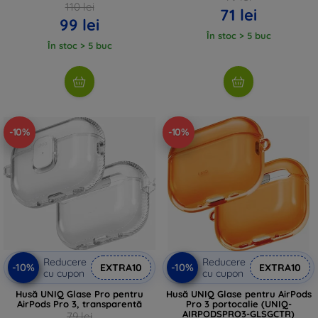
110 lei
71 lei
99 lei
În stoc > 5 buc
În stoc > 5 buc
-10%
-10%
Reducere
Reducere
-10%
-10%
EXTRA10
EXTRA10
cu cupon
cu cupon
Husă UNIQ Glase Pro pentru
Husă UNIQ Glase pentru AirPods
AirPods Pro 3, transparentă
Pro 3 portocalie (UNIQ-
AIRPODSPRO3-GLSGCTR)
79 lei