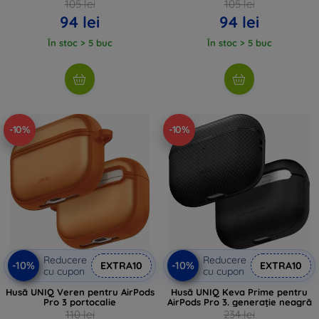
105 lei
105 lei
94 lei
94 lei
În stoc > 5 buc
În stoc > 5 buc
-10%
-10%
Reducere
Reducere
-10%
-10%
EXTRA10
EXTRA10
cu cupon
cu cupon
Husă UNIQ Veren pentru AirPods
Husă UNIQ Keva Prime pentru
Pro 3 portocalie
AirPods Pro 3. generație neagră
110 lei
234 lei