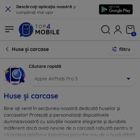
×
Descărcați aplicația noastră
și
cumpărați mai ușor
0
Huse și carcase
filtru
Căutare rapidă
Apple AirPods Pro 3
Huse și carcase
Bine ați venit în secțiunea noastră dedicată huselor și
carcaselor! Protejați și personalizați dispozitivele
dumneavoastră cu soluțiile noastre elegante și durabile.
Indiferent dacă aveți nevoie de o carcasă robustă pentru a
vă proteja telefonul împotriva șocurilor sau de o husă stilată