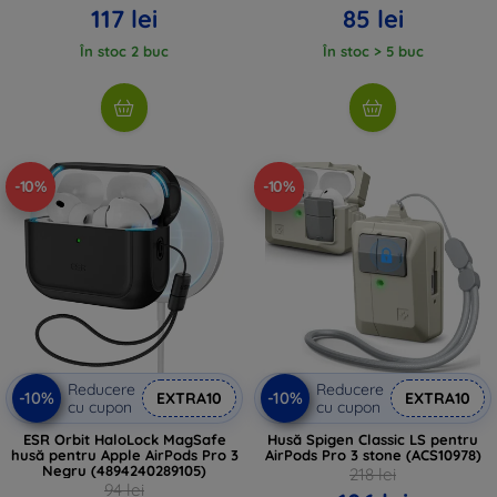
117 lei
85 lei
În stoc 2 buc
În stoc > 5 buc
-10%
-10%
Reducere
Reducere
-10%
-10%
EXTRA10
EXTRA10
cu cupon
cu cupon
ESR Orbit HaloLock MagSafe
Husă Spigen Classic LS pentru
husă pentru Apple AirPods Pro 3
AirPods Pro 3 stone (ACS10978)
Negru (4894240289105)
218 lei
94 lei