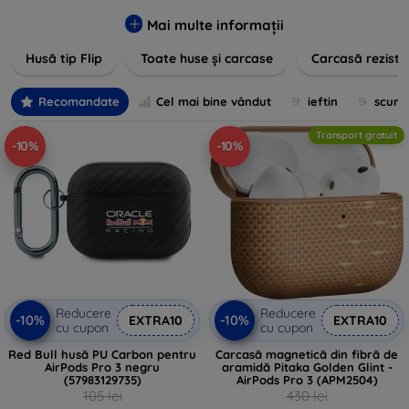
pentru un aspect sofisticat, avem produse care să
îndeplinească toate cerințele dvs. Descoperiți varietatea
Mai multe informații
noastră de opțiuni în culori vibrante, materiale de calitate și
Husă tip Flip
Toate huse și carcase
Carcasă reziste
designuri inovatoare menite să ofere nu doar protecție, ci și
un plus de personalitate dispozitivelor dumneavoastră.
Recomandate
Cel mai bine vândut
ieftin
scum
Transport gratuit
-10%
-10%
Reducere
Reducere
-10%
-10%
EXTRA10
EXTRA10
cu cupon
cu cupon
Red Bull husă PU Carbon pentru
Carcasă magnetică din fibră de
AirPods Pro 3 negru
aramidă Pitaka Golden Glint -
(57983129735)
AirPods Pro 3 (APM2504)
105 lei
430 lei