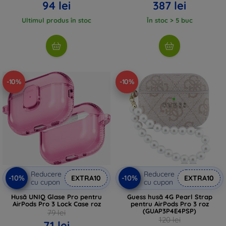
94 lei
387 lei
Ultimul produs în stoc
În stoc > 5 buc
-10%
-10%
Reducere
Reducere
-10%
-10%
EXTRA10
EXTRA10
cu cupon
cu cupon
Husă UNIQ Glase Pro pentru
Guess husă 4G Pearl Strap
AirPods Pro 3 Lock Case roz
pentru AirPods Pro 3 roz
(GUAP3P4E4PSP)
79 lei
120 lei
71 lei