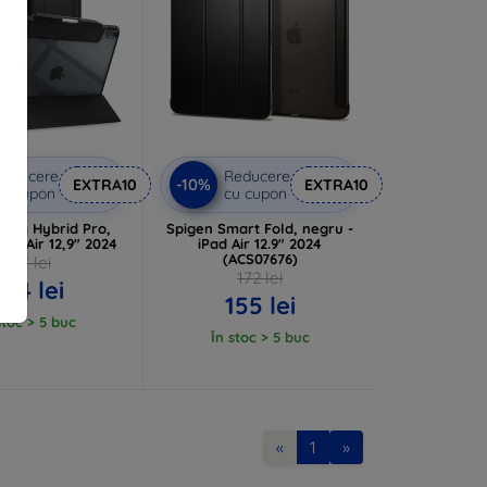
Reducere
Reducere
-10%
EXTRA10
EXTRA10
u cupon
cu cupon
ltra Hybrid Pro,
Spigen Smart Fold, negru -
Pad Air 12,9" 2024
iPad Air 12.9" 2024
(ACS07676)
327 lei
172 lei
294 lei
155 lei
stoc > 5 buc
În stoc > 5 buc
«
1
»