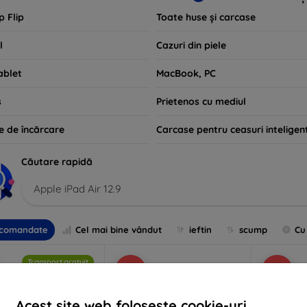
p Flip
Toate huse și carcase
l
Cazuri din piele
ablet
MacBook, PC
s
Prietenos cu mediul
e de încărcare
Carcase pentru ceasuri inteligen
Căutare rapidă
Apple iPad Air 12.9
comandate
Cel mai bine vândut
ieftin
scump
Cu
Transport gratuit
-10%
-10%
Acest site web folosește cookie-uri.