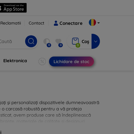
Reclamatii
Contact
Conectare
Coș
0
0
0
Elektronica
Lichidare de stoc
jați și personalizați dispozitivele dumneavoastră
de o carcasă robustă pentru a vă proteja
fisticat, avem produse care să îndeplinească
ibrante, materiale de calitate și designuri
itate dispozitivelor dumneavoastră.
i