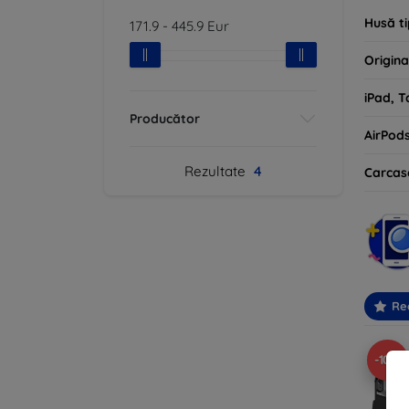
Husă ti
171.9
-
445.9
Eur
Origina
iPad, T
Producător
AirPod
Rezultate
4
Carcas
Re
-10%