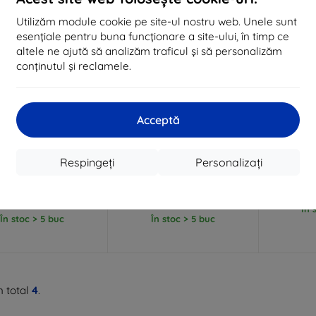
Utilizăm module cookie pe site-ul nostru web. Unele sunt
esențiale pentru buna funcționare a site-ului, în timp ce
altele ne ajută să analizăm traficul și să personalizăm
conținutul și reclamele.
Reducere
Reducere
Acceptă
%
-10%
-10%
EXTRA10
EXTRA10
cu cupon
cu cupon
c
 Air Skin Pro, negru -
Spigen Urban Fit, negru -
Spigen U
Pad Air 12.9" 2024
iPad Air 12.9" 2024
negru - i
Respingeți
Personalizați
(ACS07678)
(ACS07671)
446 lei
229 lei
401 lei
206 lei
În 
În stoc > 5 buc
În stoc > 5 buc
n total
4
.