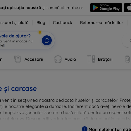
ați aplicația noastră
și cumpărați mai ușor
nsport și plată
Blog
Cashback
Returnarea mărfurilor
voie de ajutor?
 ai venit în magazinul
ne!
|
an
Accesorii
Audio
Brățări
 și carcase
i venit în secțiunea noastră dedicată huselor și carcaselor! Prote
țiile noastre elegante și durabile. Indiferent dacă aveți nevoie 
ul împotriva șocurilor sau de o husă stilată pentru un aspect so
erințele dvs. Descoperiți varietatea noastră de opțiuni în culori v
are menite să ofere nu doar protecție, ci și un plus de personal
Mai multe informați