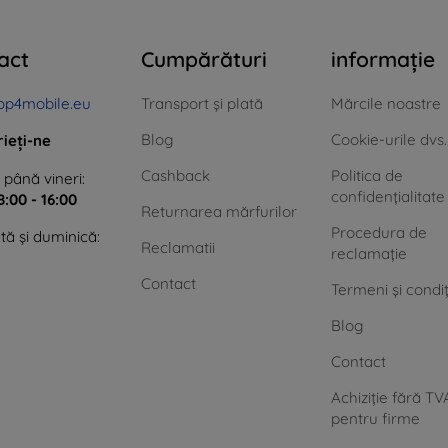
act
Cumpărături
informație
op4mobile.eu
Transport și plată
Mărcile noastre
Blog
Cookie-urile dvs.
rieți-ne
Cashback
Politica de
 până vineri:
confidențialitate
8:00 - 16:00
Returnarea mărfurilor
Procedura de
ă și duminică:
Reclamatii
reclamație
Contact
Termeni și condiț
Blog
Contact
Achiziție fără TV
pentru firme