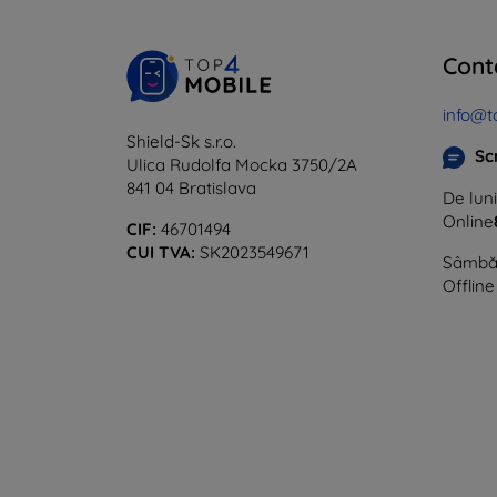
Cont
info@t
Shield-Sk s.r.o.
Sc
Ulica Rudolfa Mocka 3750/2A
841 04 Bratislava
De luni
Online
CIF:
46701494
CUI TVA:
SK2023549671
Sâmbăt
Offline