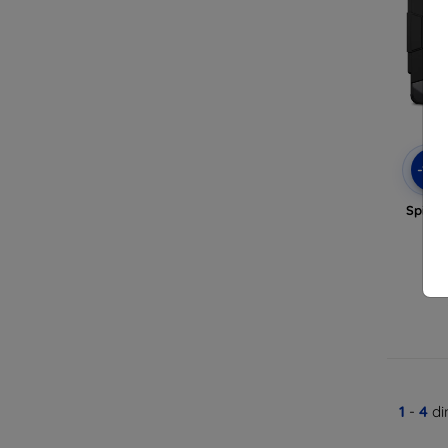
-10
Spigen
i
1
-
4
di