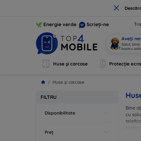
×
Descărc
Energie verde
Scrieți-ne
Tra
Aveți ne
Salut, bine
nostru onli
Huse și carcase
Protecție ecr
Huse și carcase
Huse
FILTRU
Bine aț
Disponibilitate
cu solu
telefon
toate c
Preț
inovato