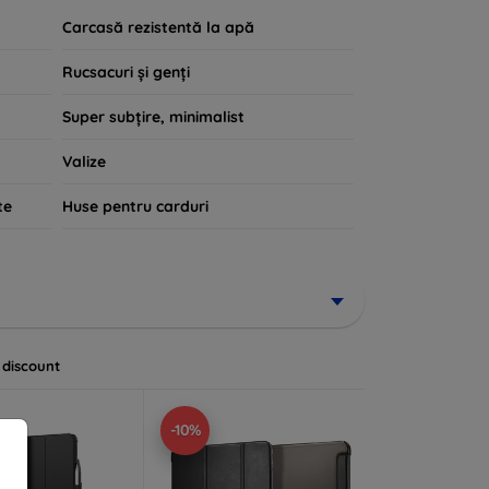
Carcasă rezistentă la apă
Rucsacuri și genți
Super subțire, minimalist
Valize
te
Huse pentru carduri
 discount
-10%