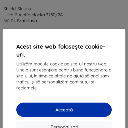
Shield-Sk s.r.o.
Ulica Rudolfa Mocka 3750/2A
841 04 Bratislava
CIF:
46701494
CUI TVA:
SK2023549671
Acest site web folosește cookie-
uri.
Contact
Utilizăm module cookie pe site-ul nostru web.
info@top4mobile.eu
Unele sunt esențiale pentru buna funcționare a
site-ului, în timp ce altele ne ajută să analizăm
Scrieți-ne
traficul și să personalizăm conținutul și
reclamele.
De luni până vineri:
Online
8:00 - 16:00
Sâmbătă și duminică:
Acceptă
Offline
Personalizați