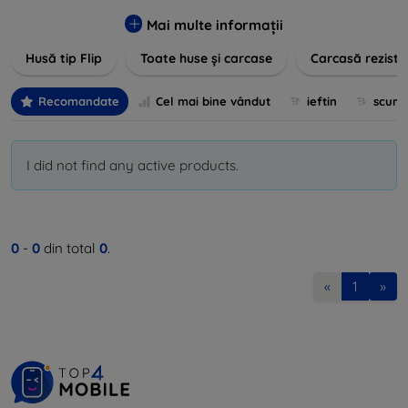
pentru un aspect sofisticat, avem produse care să
îndeplinească toate cerințele dvs. Descoperiți varietatea
Mai multe informații
noastră de opțiuni în culori vibrante, materiale de calitate și
Husă tip Flip
Toate huse și carcase
Carcasă reziste
designuri inovatoare menite să ofere nu doar protecție, ci și
un plus de personalitate dispozitivelor dumneavoastră.
Recomandate
Cel mai bine vândut
ieftin
scum
I did not find any active products.
0
-
0
din total
0
.
«
1
»