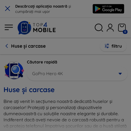
×
Descărcați aplicația noastră
și
cumpărați mai ușor
0
Huse și carcase
filtru
Căutare rapidă
GoPro Hero 4K
Huse și carcase
Bine ați venit în secțiunea noastră dedicată huselor și
carcaselor! Protejați și personalizați dispozitivele
dumneavoastră cu soluțiile noastre elegante și durabile.
Indiferent dacă aveți nevoie de o carcasă robustă pentru a
vă proteja telefonul împotriva șocurilor sau de o husă stilată