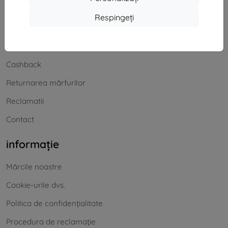
Cumpărături
Respingeți
Transport și plată
Blog
Cashback
Returnarea mărfurilor
Reclamatii
Contact
informație
Mărcile noastre
Cookie-urile dvs.
Politica de confidențialitate
Procedura de reclamație