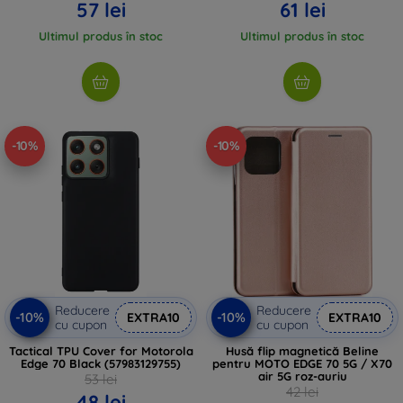
57 lei
61 lei
Ultimul produs în stoc
Ultimul produs în stoc
-10%
-10%
Reducere
Reducere
-10%
-10%
EXTRA10
EXTRA10
cu cupon
cu cupon
Tactical TPU Cover for Motorola
Husă flip magnetică Beline
Edge 70 Black (57983129755)
pentru MOTO EDGE 70 5G / X70
air 5G roz-auriu
53 lei
42 lei
48 lei