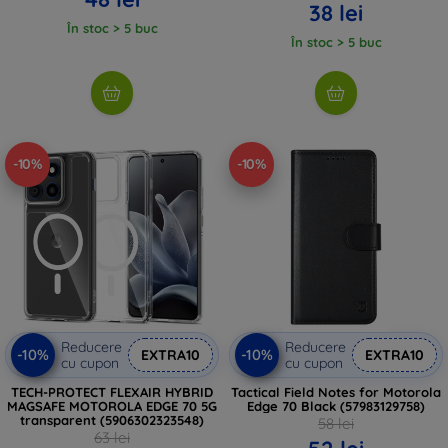
38 lei
În stoc > 5 buc
În stoc > 5 buc
-10%
-10%
Reducere
Reducere
-10%
-10%
EXTRA10
EXTRA10
cu cupon
cu cupon
TECH-PROTECT FLEXAIR HYBRID
Tactical Field Notes for Motorola
MAGSAFE MOTOROLA EDGE 70 5G
Edge 70 Black (57983129758)
transparent (5906302323548)
58 lei
63 lei