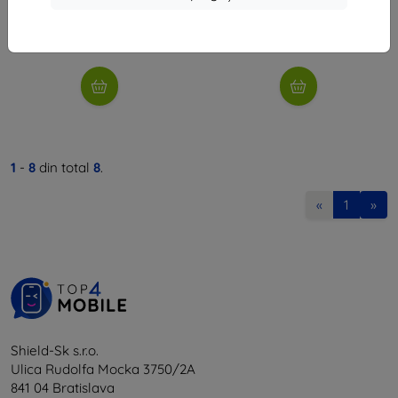
48 lei
48 lei
În stoc > 5 buc
În stoc > 5 buc
1
-
8
din total
8
.
«
1
»
Shield-Sk s.r.o.
Ulica Rudolfa Mocka 3750/2A
841 04 Bratislava