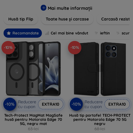
pentru un aspect sofisticat, avem produse care să
îndeplinească toate cerințele dvs. Descoperiți varietatea
Mai multe informații
noastră de opțiuni în culori vibrante, materiale de calitate și
Husă tip Flip
Toate huse și carcase
Carcasă reziste
designuri inovatoare menite să ofere nu doar protecție, ci și
un plus de personalitate dispozitivelor dumneavoastră.
Recomandate
Cel mai bine vândut
ieftin
scum
-10%
-10%
Reducere
Reducere
-10%
-10%
EXTRA10
EXTRA10
cu cupon
cu cupon
Tech-Protect MagMat MagSafe
Husă tip portofel TECH-PROTECT
husă pentru Motorola Edge 70
pentru Motorola Edge 70 5G
5G, negru mat
negru
63 lei
68 lei