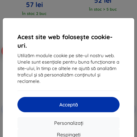
52 lei
57 lei
În stoc > 5 buc
În stoc 2 buc
Acest site web folosește cookie-
uri.
-10%
-10%
Utilizăm module cookie pe site-ul nostru web.
Unele sunt esențiale pentru buna funcționare a
site-ului, în timp ce altele ne ajută să analizăm
traficul și să personalizăm conținutul și
reclamele.
Acceptă
Reducere
Reducere
-10%
-10%
EXTRA10
EXTRA10
cu cupon
cu cupon
Tactical TPU Plyo Cover for
Husă 3MK Clear Case pentru
Personalizați
Motorola Edge 70 Transparent
Motorola Edge 70
(57983129757)
53 lei
Respingeți
53 lei