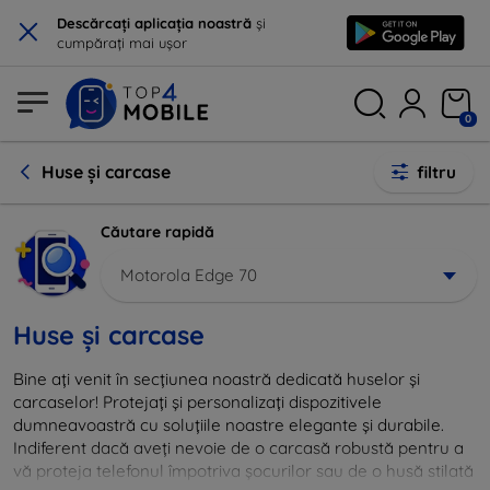
×
Descărcați aplicația noastră
și
cumpărați mai ușor
0
Huse și carcase
filtru
Căutare rapidă
Motorola Edge 70
Huse și carcase
Bine ați venit în secțiunea noastră dedicată huselor și
carcaselor! Protejați și personalizați dispozitivele
dumneavoastră cu soluțiile noastre elegante și durabile.
Indiferent dacă aveți nevoie de o carcasă robustă pentru a
vă proteja telefonul împotriva șocurilor sau de o husă stilată