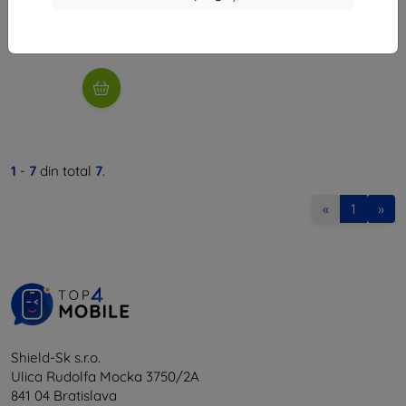
30 lei
În stoc 5 buc
1
-
7
din total
7
.
«
1
»
Shield-Sk s.r.o.
Ulica Rudolfa Mocka 3750/2A
841 04 Bratislava