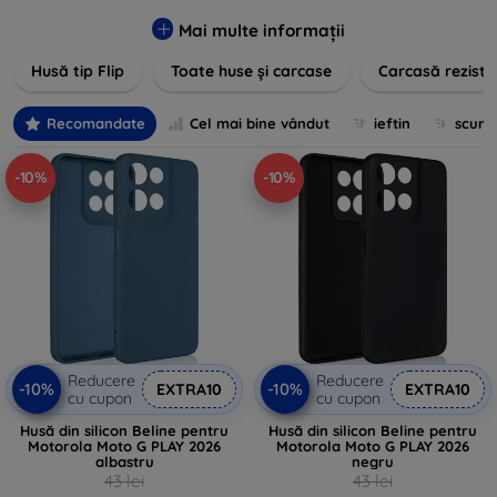
pentru un aspect sofisticat, avem produse care să
îndeplinească toate cerințele dvs. Descoperiți varietatea
Mai multe informații
noastră de opțiuni în culori vibrante, materiale de calitate și
Husă tip Flip
Toate huse și carcase
Carcasă reziste
designuri inovatoare menite să ofere nu doar protecție, ci și
un plus de personalitate dispozitivelor dumneavoastră.
Recomandate
Cel mai bine vândut
ieftin
scum
-10%
-10%
Reducere
Reducere
-10%
-10%
EXTRA10
EXTRA10
cu cupon
cu cupon
Husă din silicon Beline pentru
Husă din silicon Beline pentru
Motorola Moto G PLAY 2026
Motorola Moto G PLAY 2026
albastru
negru
43 lei
43 lei