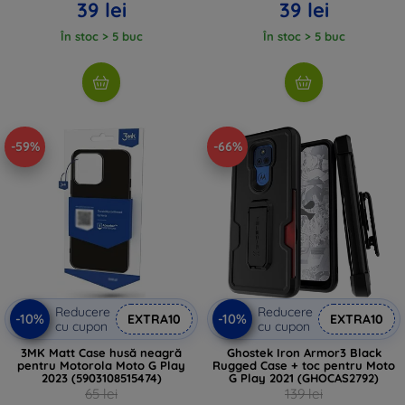
39 lei
39 lei
În stoc > 5 buc
În stoc > 5 buc
-59%
-66%
Reducere
Reducere
-10%
-10%
EXTRA10
EXTRA10
cu cupon
cu cupon
3MK Matt Case husă neagră
Ghostek Iron Armor3 Black
pentru Motorola Moto G Play
Rugged Case + toc pentru Moto
2023 (5903108515474)
G Play 2021 (GHOCAS2792)
65 lei
139 lei