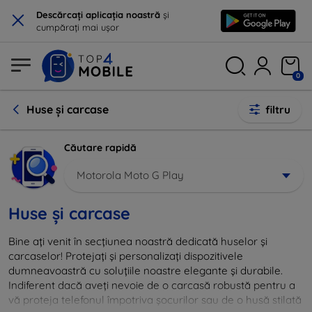
×
Descărcați aplicația noastră
și
cumpărați mai ușor
0
Huse și carcase
filtru
Căutare rapidă
Motorola Moto G Play
Huse și carcase
Bine ați venit în secțiunea noastră dedicată huselor și
carcaselor! Protejați și personalizați dispozitivele
dumneavoastră cu soluțiile noastre elegante și durabile.
Indiferent dacă aveți nevoie de o carcasă robustă pentru a
vă proteja telefonul împotriva șocurilor sau de o husă stilată