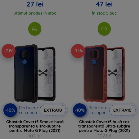
27 lei
47 lei
Ultimul produs în stoc
În stoc 5 buc
-71%
-71%
Reducere
Reducere
-10%
-10%
EXTRA10
EXTRA10
cu cupon
cu cupon
Ghostek Covert5 Smoke husă
Ghostek Covert5 husă roz
transparentă ultra-subțire
transparentă ultra-subțire
pentru Moto G Play (2021)
pentru Moto G Play (2021)
102 lei
102 lei