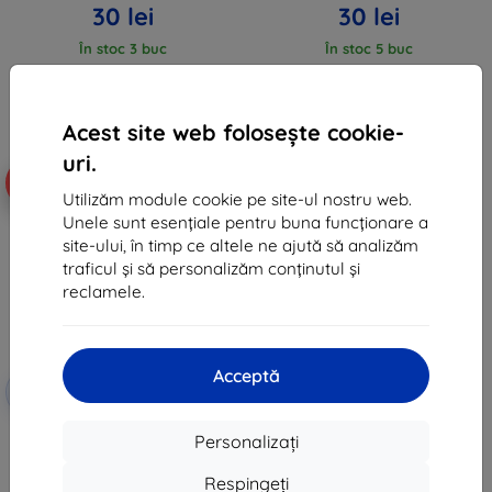
30 lei
30 lei
În stoc 3 buc
În stoc 5 buc
Acest site web folosește cookie-
uri.
-71%
Utilizăm module cookie pe site-ul nostru web.
Unele sunt esențiale pentru buna funcționare a
site-ului, în timp ce altele ne ajută să analizăm
traficul și să personalizăm conținutul și
reclamele.
Acceptă
Reducere
-10%
EXTRA10
cu cupon
Ghostek Covert5 husă
Personalizați
transparentă ultra-subțire
pentru Moto G Play (2021)
Respingeți
102 lei