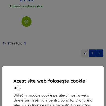
Ultimul produs în stoc
1
-
1
din total
1
.
«
1
»
Acest site web folosește cookie-
uri.
Shield-Sk s.r.o.
Utilizăm module cookie pe site-ul nostru web.
Ulica Rudolfa Mocka 3750/2A
Unele sunt esențiale pentru buna funcționare a
841 04 Bratislava
site-ului, în timp ce altele ne ajută să analizăm