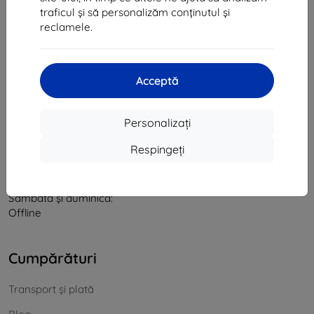
traficul și să personalizăm conținutul și
CIF:
46701494
reclamele.
CUI TVA:
SK2023549671
Contact
Acceptă
info@top4mobile.eu
Personalizați
Scrieți-ne
Respingeți
De luni până vineri:
Online
8:00 - 16:00
Sâmbătă și duminică:
Offline
Cumpărături
Transport și plată