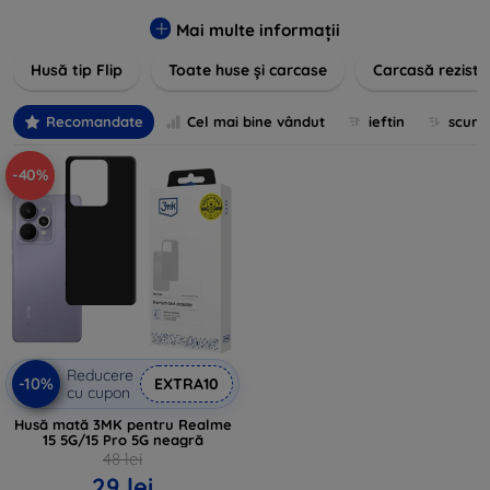
pentru un aspect sofisticat, avem produse care să
îndeplinească toate cerințele dvs. Descoperiți varietatea
Mai multe informații
noastră de opțiuni în culori vibrante, materiale de calitate și
Husă tip Flip
Toate huse și carcase
Carcasă reziste
designuri inovatoare menite să ofere nu doar protecție, ci și
un plus de personalitate dispozitivelor dumneavoastră.
Recomandate
Cel mai bine vândut
ieftin
scum
-40%
Reducere
-10%
EXTRA10
cu cupon
Husă mată 3MK pentru Realme
15 5G/15 Pro 5G neagră
48 lei
29 lei