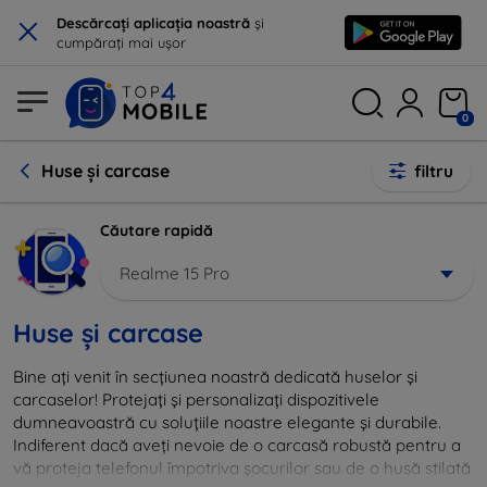
×
Descărcați aplicația noastră
și
cumpărați mai ușor
0
Huse și carcase
filtru
Căutare rapidă
Realme 15 Pro
Huse și carcase
Bine ați venit în secțiunea noastră dedicată huselor și
carcaselor! Protejați și personalizați dispozitivele
dumneavoastră cu soluțiile noastre elegante și durabile.
Indiferent dacă aveți nevoie de o carcasă robustă pentru a
vă proteja telefonul împotriva șocurilor sau de o husă stilată