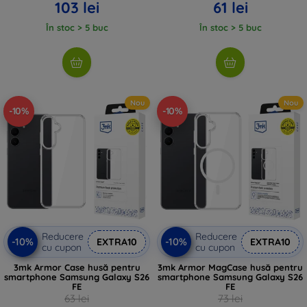
103 lei
61 lei
În stoc > 5 buc
În stoc > 5 buc
Nou
Nou
-10%
-10%
Reducere
Reducere
-10%
-10%
EXTRA10
EXTRA10
cu cupon
cu cupon
3mk Armor Case husă pentru
3mk Armor MagCase husă pentru
smartphone Samsung Galaxy S26
smartphone Samsung Galaxy S26
FE
FE
63 lei
73 lei