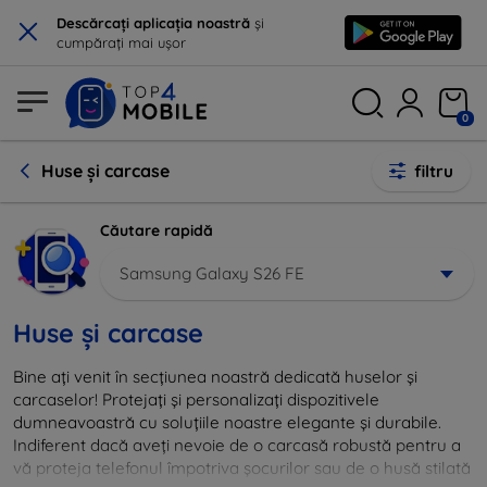
×
Descărcați aplicația noastră
și
cumpărați mai ușor
0
Huse și carcase
filtru
Căutare rapidă
Samsung Galaxy S26 FE
Huse și carcase
Bine ați venit în secțiunea noastră dedicată huselor și
carcaselor! Protejați și personalizați dispozitivele
dumneavoastră cu soluțiile noastre elegante și durabile.
Indiferent dacă aveți nevoie de o carcasă robustă pentru a
vă proteja telefonul împotriva șocurilor sau de o husă stilată