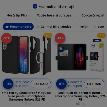
pentru un aspect sofisticat, avem produse care să
îndeplinească toate cerințele dvs. Descoperiți varietatea
Mai multe informații
noastră de opțiuni în culori vibrante, materiale de calitate și
Husă tip Flip
Toate huse și carcase
Carcasă reziste
designuri inovatoare menite să ofere nu doar protecție, ci și
un plus de personalitate dispozitivelor dumneavoastră.
Recomandate
Cel mai bine vândut
ieftin
scum
Nou
Nou
-10%
-10%
Reducere
Reducere
-10%
-10%
EXTRA10
EXTRA10
cu cupon
cu cupon
3mk Hardy Shockproof MagCase
3mk Husă tip portofel pentru
husă pentru smartphone
smartphone Samsung Galaxy S26
Samsung Galaxy S26 FE
FE
115 lei
68 lei