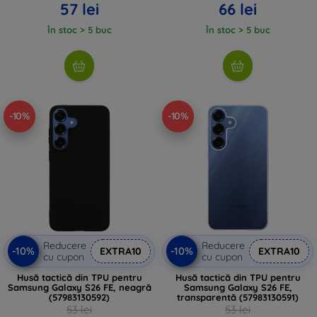
57 lei
66 lei
În stoc > 5 buc
În stoc > 5 buc
-10%
-10%
Reducere
Reducere
-10%
-10%
EXTRA10
EXTRA10
cu cupon
cu cupon
Husă tactică din TPU pentru
Husă tactică din TPU pentru
Samsung Galaxy S26 FE, neagră
Samsung Galaxy S26 FE,
(57983130592)
transparentă (57983130591)
53 lei
53 lei