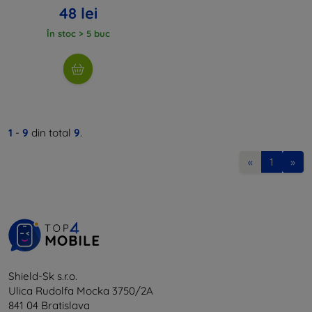
48 lei
În stoc > 5 buc
1
-
9
din total
9
.
«
1
»
Shield-Sk s.r.o.
Ulica Rudolfa Mocka 3750/2A
841 04 Bratislava