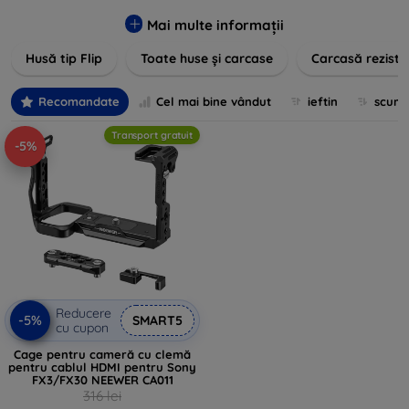
pentru un aspect sofisticat, avem produse care să
îndeplinească toate cerințele dvs. Descoperiți varietatea
Mai multe informații
noastră de opțiuni în culori vibrante, materiale de calitate și
Husă tip Flip
Toate huse și carcase
Carcasă reziste
designuri inovatoare menite să ofere nu doar protecție, ci și
un plus de personalitate dispozitivelor dumneavoastră.
Recomandate
Cel mai bine vândut
ieftin
scum
Transport gratuit
-5%
Reducere
-5%
SMART5
cu cupon
Cage pentru cameră cu clemă
pentru cablul HDMI pentru Sony
FX3/FX30 NEEWER CA011
316 lei