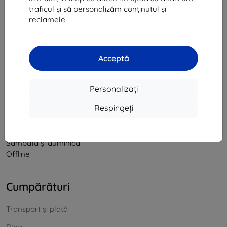
traficul și să personalizăm conținutul și
CIF:
46701494
reclamele.
CUI TVA:
SK2023549671
Contact
Acceptă
info@top4mobile.eu
Personalizați
Scrieți-ne
Respingeți
De luni până vineri:
Online
8:00 - 16:00
Sâmbătă și duminică:
Offline
Cumpărături
Transport și plată