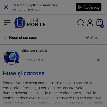
×
Descărcați aplicația noastră
și
cumpărați mai ușor
0
Huse și carcase
filtru
Căutare rapidă
Sony FX30
Huse și carcase
Bine ați venit în secțiunea noastră dedicată huselor și
carcaselor! Protejați și personalizați dispozitivele
dumneavoastră cu soluțiile noastre elegante și durabile.
Indiferent dacă aveți nevoie de o carcasă robustă pentru a
vă proteja telefonul împotriva șocurilor sau de o husă stilată