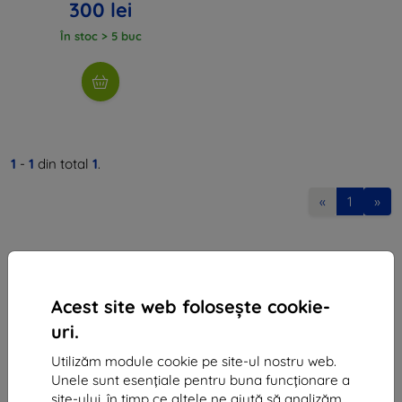
300 lei
În stoc > 5 buc
1
-
1
din total
1
.
«
1
»
Acest site web folosește cookie-
uri.
Shield-Sk s.r.o.
Utilizăm module cookie pe site-ul nostru web.
Ulica Rudolfa Mocka 3750/2A
Unele sunt esențiale pentru buna funcționare a
841 04 Bratislava
site-ului, în timp ce altele ne ajută să analizăm