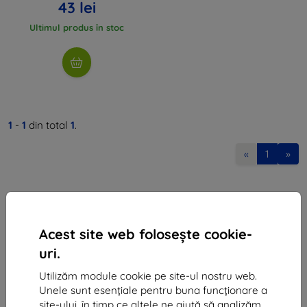
43 lei
Ultimul produs în stoc
1
-
1
din total
1
.
«
1
»
Acest site web folosește cookie-
uri.
Shield-Sk s.r.o.
Utilizăm module cookie pe site-ul nostru web.
Ulica Rudolfa Mocka 3750/2A
Unele sunt esențiale pentru buna funcționare a
841 04 Bratislava
site-ului, în timp ce altele ne ajută să analizăm