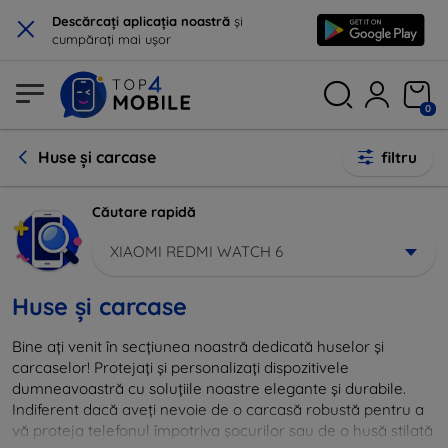
×
Descărcați aplicația noastră
și
cumpărați mai ușor
0
Huse și carcase
filtru
Căutare rapidă
XIAOMI REDMI WATCH 6
Huse și carcase
Bine ați venit în secțiunea noastră dedicată huselor și
carcaselor! Protejați și personalizați dispozitivele
dumneavoastră cu soluțiile noastre elegante și durabile.
Indiferent dacă aveți nevoie de o carcasă robustă pentru a
vă proteja telefonul împotriva șocurilor sau de o husă stilată