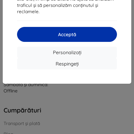
traficul și să personalizăm conținutul și
CIF:
46701494
reclamele.
CUI TVA:
SK2023549671
Contact
Acceptă
info@top4mobile.eu
Personalizați
Scrieți-ne
Respingeți
De luni până vineri:
Online
8:00 - 16:00
Sâmbătă și duminică:
Offline
Cumpărături
Transport și plată