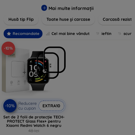
pentru un aspect sofisticat, avem produse care să
îndeplinească toate cerințele dvs. Descoperiți varietatea
Mai multe informații
noastră de opțiuni în culori vibrante, materiale de calitate și
Husă tip Flip
Toate huse și carcase
Carcasă reziste
designuri inovatoare menite să ofere nu doar protecție, ci și
un plus de personalitate dispozitivelor dumneavoastră.
Recomandate
Cel mai bine vândut
ieftin
scum
-10%
Reducere
-10%
EXTRA10
cu cupon
Set de 2 folii de protecție TECH-
PROTECT Glass Flex+ pentru
Xiaomi Redmi Watch 6 negru
48 lei