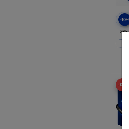
-10
3mk 
Rea
-10%