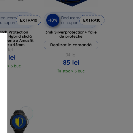
Reducere
Reducere
-10%
EXTRA10
EXTRA10
u cupon
cu cupon
tch Protection
3mk Silverprotection+ folie
lass Hybrid sticlă
de protecție
ție pentru Amazfit
x 3 Pro 48mm
Realizat la comandă
53 lei
94 lei
48 lei
85 lei
stoc > 5 buc
În stoc > 5 buc