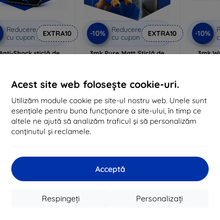
Reducere
Reducere
%
-10%
-10%
EXTRA10
EXTRA10
cu cupon
cu cupon
c
Anti-Shock sticlă de
3mk Pure Matt Sticlă de
3mk Wa
protecție
protecție
FlexibleG
de protec
lizat la comandă
Realizat la comandă
T-Re
Acest site web folosește cookie-uri.
84 lei
63 lei
Utilizăm module cookie pe site-ul nostru web. Unele sunt
76 lei
57 lei
În 
esențiale pentru buna funcționare a site-ului, în timp ce
În stoc > 5 buc
În stoc > 5 buc
altele ne ajută să analizăm traficul și să personalizăm
conținutul și reclamele.
-10%
-10%
Acceptă
Respingeți
Personalizați