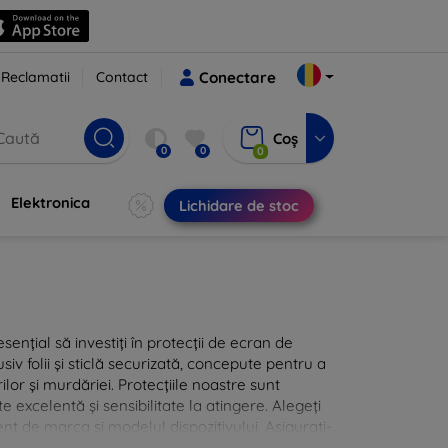
Reclamatii
Contact
Conectare
Coș
0
0
0
Elektronica
Lichidare de stoc
sențial să investiți în protecții de ecran de
siv folii și sticlă securizată, concepute pentru a
ilor și murdăriei. Protecțiile noastre sunt
te excelentă și sensibilitate la atingere. Alegeți
nt de marca și modelul dispozitivului. Asigurați-
 cu protecțiile de ecran din oferta noastră.