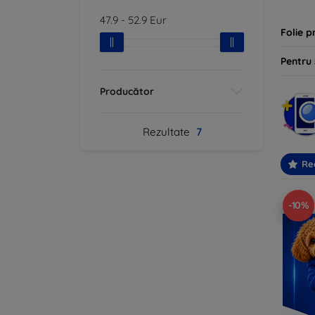
47.9
-
52.9
Eur
Folie p
Pentru
Producător
Rezultate
7
Re
-10%