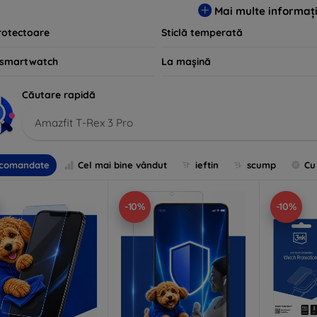
Mai multe informați
rotectoare
Sticlă temperată
 smartwatch
La mașină
Căutare rapidă
Amazfit T-Rex 3 Pro
comandate
Cel mai bine vândut
ieftin
scump
Cu
-10%
-10%