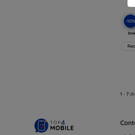
-10
3mk
Rea
1
-
7
di
Cont