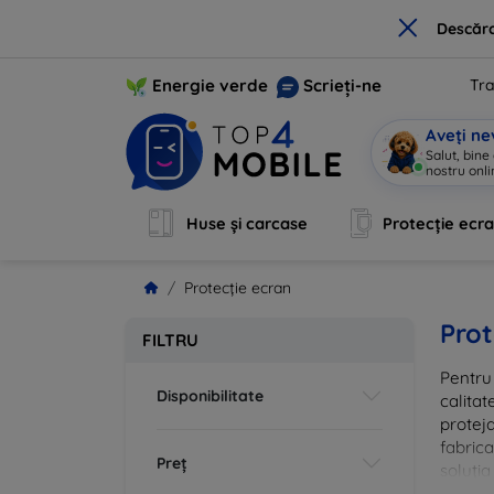
×
Descărc
Energie verde
Scrieți-ne
Tra
Aveți ne
Salut, bine
nostru onli
Huse și carcase
Protecție ecr
Protecție ecran
Prot
FILTRU
Pentru 
Disponibilitate
calitat
proteja
fabrica
Preț
soluția
vă că i