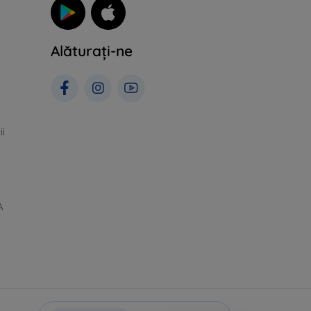
Alăturați-ne
ii
A