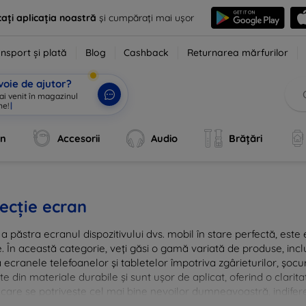
ați aplicația noastră
și cumpărați mai ușor
nsport și plată
Blog
Cashback
Returnarea mărfurilor
voie de ajutor?
 ai venit în magazinul
ne!
|
an
Accesorii
Audio
Brățări
ecție ecran
a păstra ecranul dispozitivului dvs. mobil în stare perfectă, este e
e. În această categorie, veți găsi o gamă variată de produse, inclu
 ecranele telefoanelor și tabletelor împotriva zgârieturilor, șocur
te din materiale durabile și sunt ușor de aplicat, oferind o clarita
 care se potrivește cel mai bine nevoilor dumneavoastră, indifere
nvestiția în tehnologie rămâne intactă și arată ca nouă mult timp