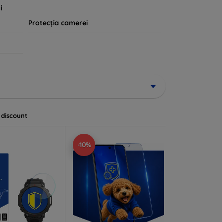
i
Protecția camerei
 discount
-10%