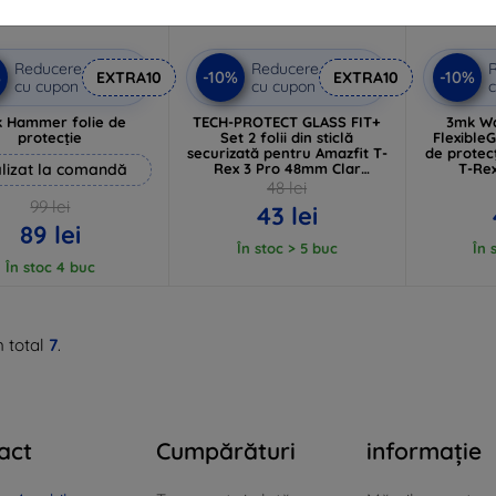
Reducere
Reducere
%
-10%
-10%
EXTRA10
EXTRA10
cu cupon
cu cupon
c
 Hammer folie de
TECH-PROTECT GLASS FIT+
3mk Wa
protecție
Set 2 folii din sticlă
FlexibleG
securizată pentru Amazfit T-
de protec
lizat la comandă
Rex 3 Pro 48mm Clar
T-Re
(5906302333202)
48 lei
99 lei
43 lei
89 lei
În stoc > 5 buc
În 
În stoc 4 buc
n total
7
.
act
Cumpărături
informație