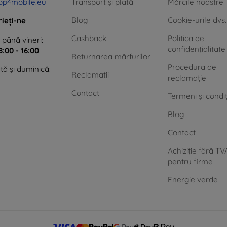
op4mobile.eu
Transport și plată
Mărcile noastre
Blog
Cookie-urile dvs.
rieți-ne
Cashback
Politica de
 până vineri:
confidențialitate
8:00 - 16:00
Returnarea mărfurilor
Procedura de
ă și duminică:
Reclamatii
reclamație
Contact
Termeni și condiț
Blog
Contact
Achiziție fără TV
pentru firme
Energie verde