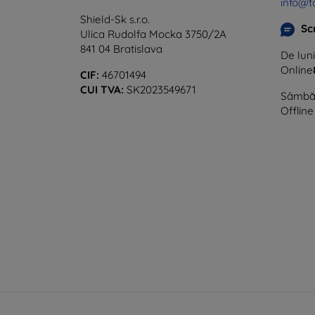
info@t
Shield-Sk s.r.o.
Sc
Ulica Rudolfa Mocka 3750/2A
841 04 Bratislava
De luni
Online
CIF:
46701494
CUI TVA:
SK2023549671
Sâmbăt
Offline