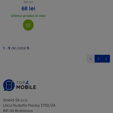
84 lei
68 lei
Ultimul produs în stoc
1
-
9
din total
9
.
«
1
»
Shield-Sk s.r.o.
Ulica Rudolfa Mocka 3750/2A
841 04 Bratislava