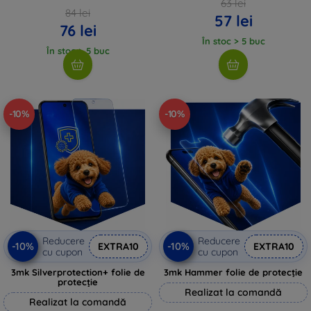
63 lei
84 lei
57 lei
76 lei
În stoc > 5 buc
În stoc > 5 buc
-10%
-10%
Reducere
Reducere
-10%
-10%
EXTRA10
EXTRA10
cu cupon
cu cupon
3mk Silverprotection+ folie de
3mk Hammer folie de protecție
protecție
Realizat la comandă
Realizat la comandă