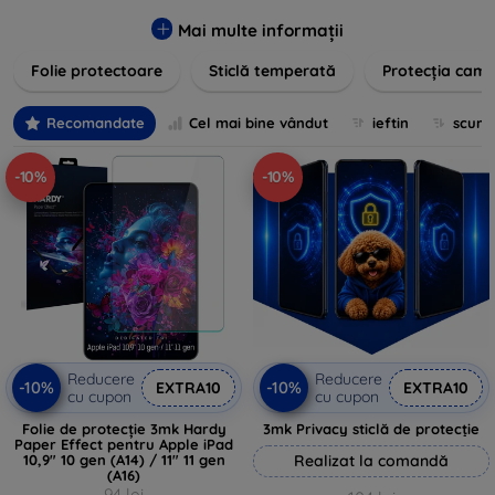
zgârieturilor, șocurilor și murdăriei. Protecțiile noastre sunt
fabricate din materiale durabile și sunt ușor de aplicat,
Mai multe informații
oferind o claritate excelentă și sensibilitate la atingere.
Folie protectoare
Sticlă temperată
Protecția came
Alegeți soluția care se potrivește cel mai bine nevoilor
dumneavoastră, indiferent de marca și modelul
dispozitivului. Asigurați-vă că investiția în tehnologie rămâne
Recomandate
Cel mai bine vândut
ieftin
scum
intactă și arată ca nouă mult timp cu protecțiile de ecran din
oferta noastră.
-10%
-10%
Reducere
Reducere
-10%
-10%
EXTRA10
EXTRA10
cu cupon
cu cupon
Folie de protecție 3mk Hardy
3mk Privacy sticlă de protecție
Paper Effect pentru Apple iPad
10,9" 10 gen (A14) / 11" 11 gen
Realizat la comandă
(A16)
94 lei