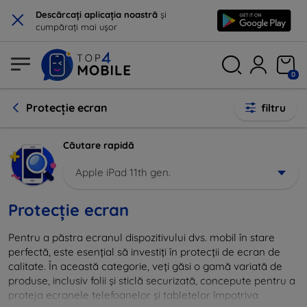
×
Descărcați aplicația noastră
și
cumpărați mai ușor
0
Protecție ecran
filtru
Căutare rapidă
Apple iPad 11th gen.
Protecție ecran
Pentru a păstra ecranul dispozitivului dvs. mobil în stare
perfectă, este esențial să investiți în protecții de ecran de
calitate. În această categorie, veți găsi o gamă variată de
produse, inclusiv folii și sticlă securizată, concepute pentru a
proteja ecranele telefoanelor și tabletelor împotriva