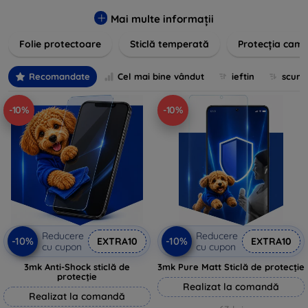
zgârieturilor, șocurilor și murdăriei. Protecțiile noastre sunt
fabricate din materiale durabile și sunt ușor de aplicat,
Mai multe informații
oferind o claritate excelentă și sensibilitate la atingere.
Folie protectoare
Sticlă temperată
Protecția came
Alegeți soluția care se potrivește cel mai bine nevoilor
dumneavoastră, indiferent de marca și modelul
dispozitivului. Asigurați-vă că investiția în tehnologie rămâne
Recomandate
Cel mai bine vândut
ieftin
scum
intactă și arată ca nouă mult timp cu protecțiile de ecran din
oferta noastră.
-10%
-10%
Reducere
Reducere
-10%
-10%
EXTRA10
EXTRA10
cu cupon
cu cupon
3mk Anti-Shock sticlă de
3mk Pure Matt Sticlă de protecție
protecție
Realizat la comandă
Realizat la comandă