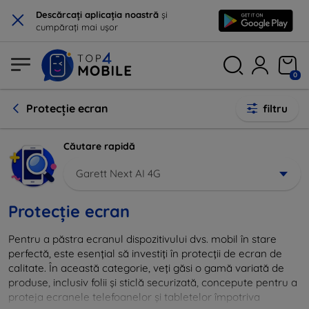
×
Descărcați aplicația noastră
și
cumpărați mai ușor
0
Protecție ecran
filtru
Căutare rapidă
Garett Next AI 4G
Protecție ecran
Pentru a păstra ecranul dispozitivului dvs. mobil în stare
perfectă, este esențial să investiți în protecții de ecran de
calitate. În această categorie, veți găsi o gamă variată de
produse, inclusiv folii și sticlă securizată, concepute pentru a
proteja ecranele telefoanelor și tabletelor împotriva