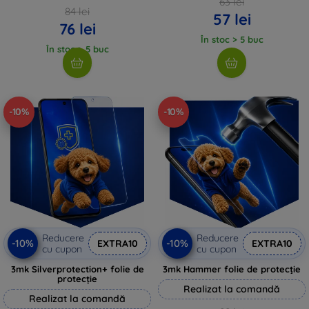
63 lei
84 lei
57 lei
76 lei
În stoc > 5 buc
În stoc > 5 buc
-10%
-10%
Reducere
Reducere
-10%
-10%
EXTRA10
EXTRA10
cu cupon
cu cupon
3mk Silverprotection+ folie de
3mk Hammer folie de protecție
protecție
Realizat la comandă
Realizat la comandă