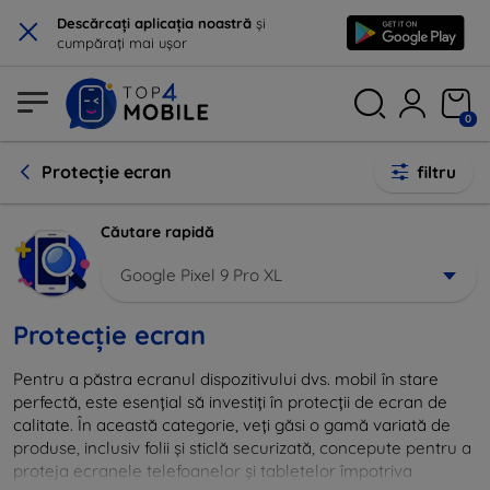
×
Descărcați aplicația noastră
și
cumpărați mai ușor
0
Protecție ecran
filtru
Căutare rapidă
Google Pixel 9 Pro XL
Protecție ecran
Pentru a păstra ecranul dispozitivului dvs. mobil în stare
perfectă, este esențial să investiți în protecții de ecran de
calitate. În această categorie, veți găsi o gamă variată de
produse, inclusiv folii și sticlă securizată, concepute pentru a
proteja ecranele telefoanelor și tabletelor împotriva