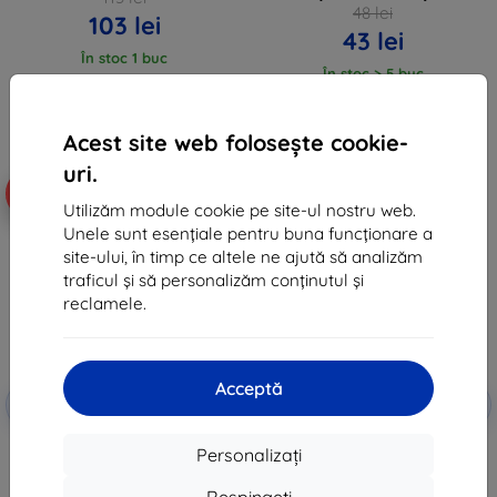
48 lei
103 lei
43 lei
În stoc 1 buc
În stoc > 5 buc
Acest site web folosește cookie-
uri.
-10%
-10%
Utilizăm module cookie pe site-ul nostru web.
Unele sunt esențiale pentru buna funcționare a
site-ului, în timp ce altele ne ajută să analizăm
traficul și să personalizăm conținutul și
reclamele.
Acceptă
Reducere
Reducere
-10%
-10%
EXTRA10
EXTRA10
cu cupon
cu cupon
Set 3MK ComfortDuo Clear
Folie antimicrobiană 3MK
Personalizați
pentru Google Pixel 9 Pro XL
SilverProtect+ pentru montaj
umed pentru Google Pixel 9 Pro
68 lei
XL
Respingeți