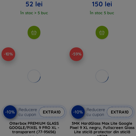
52 lei
150 lei
În stoc > 5 buc
În stoc 5 buc
-10%
-59%
Reducere
Reducere
-10%
-10%
EXTRA10
EXTRA10
cu cupon
cu cupon
Otterbox PREMIUM GLASS
3MK HardGlass Max Lite Google
GOOGLE/PIXEL 9 PRO XL -
Pixel 9 XL negru, Fullscreen Glass
transparent (77-95656)
Lite sticlă protector din sticlă
călită