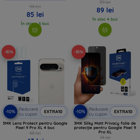
99 lei
94 lei
89 lei
85 lei
În stoc 4 buc
În stoc > 5 buc
-10%
-10%
Reducere
Reducere
-10%
-10%
EXTRA10
EXTRA10
cu cupon
cu cupon
3MK Lens Protect pentru Google
3MK Silky Matt Privacy folie de
Pixel 9 Pro XL 4 buc
protecție pentru Google Pixel 9
Pro XL
48 lei
74 lei