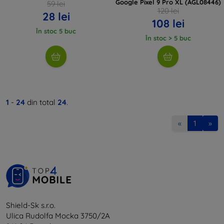
Google Pixel 9 Pro XL (AGL08446)
59 lei
120 lei
28 lei
108 lei
În stoc 5 buc
În stoc > 5 buc
1
-
24
din total
24
.
«
1
»
Shield-Sk s.r.o.
Ulica Rudolfa Mocka 3750/2A