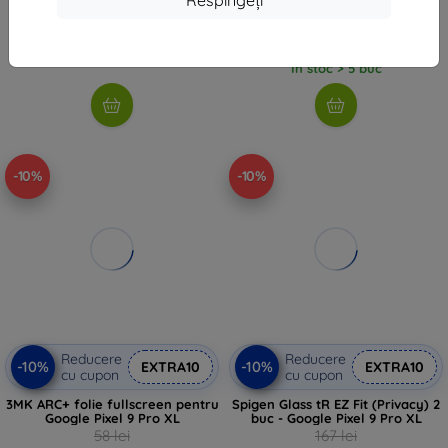
61 lei
63 lei
57 lei
În stoc 1 buc
În stoc > 5 buc
-10%
-10%
Reducere
Reducere
-10%
-10%
EXTRA10
EXTRA10
cu cupon
cu cupon
3MK ARC+ folie fullscreen pentru
Spigen Glass tR EZ Fit (Privacy) 2
Google Pixel 9 Pro XL
buc - Google Pixel 9 Pro XL
58 lei
167 lei