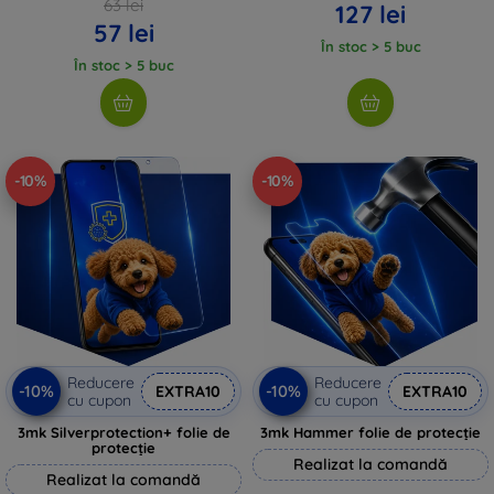
63 lei
127 lei
57 lei
În stoc > 5 buc
În stoc > 5 buc
-10%
-10%
Reducere
Reducere
-10%
-10%
EXTRA10
EXTRA10
cu cupon
cu cupon
3mk Silverprotection+ folie de
3mk Hammer folie de protecție
protecție
Realizat la comandă
Realizat la comandă