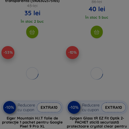
transparentă (5906302375165)
86 lei
43 lei
40 lei
35 lei
În stoc 5 buc
În stoc 2 buc
-53%
-10%
Reducere
Reducere
-10%
-10%
EXTRA10
EXTRA10
cu cupon
cu cupon
Eiger Mountain H.I.T folie de
Spigen Glass tR EZ Fit Optik 2-
protecție 1 pachet pentru Google
PACHET sticlă securizată
Pixel 9 Pro XL
protectoare crystal clear pentru