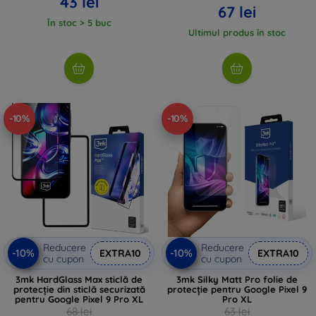
43 lei
67 lei
În stoc > 5 buc
Ultimul produs în stoc
-10%
-10%
Reducere
Reducere
-10%
-10%
EXTRA10
EXTRA10
cu cupon
cu cupon
3mk HardGlass Max sticlă de
3mk Silky Matt Pro folie de
protecție din sticlă securizată
protecție pentru Google Pixel 9
pentru Google Pixel 9 Pro XL
Pro XL
68 lei
63 lei