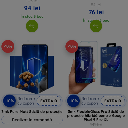
105 lei
84 lei
94 lei
76 lei
În stoc 3 buc
În stoc > 5 buc
-10%
-10%
Reducere
Reducere
-10%
-10%
EXTRA10
EXTRA10
cu cupon
cu cupon
3mk Pure Matt Sticlă de protecție
3mk FlexibleGlass Pro Sticlă de
protecție hibridă pentru Google
Realizat la comandă
Pixel 9 Pro XL
141 lei