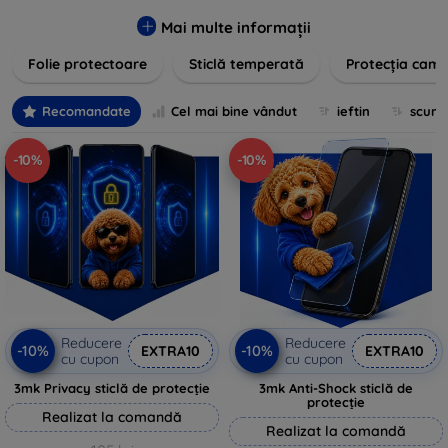
zgârieturilor, șocurilor și murdăriei. Protecțiile noastre sunt
fabricate din materiale durabile și sunt ușor de aplicat,
Mai multe informații
oferind o claritate excelentă și sensibilitate la atingere.
Folie protectoare
Sticlă temperată
Protecția came
Alegeți soluția care se potrivește cel mai bine nevoilor
dumneavoastră, indiferent de marca și modelul
dispozitivului. Asigurați-vă că investiția în tehnologie rămâne
Recomandate
Cel mai bine vândut
ieftin
scum
intactă și arată ca nouă mult timp cu protecțiile de ecran din
oferta noastră.
-10%
-10%
Reducere
Reducere
-10%
-10%
EXTRA10
EXTRA10
cu cupon
cu cupon
3mk Privacy sticlă de protecție
3mk Anti-Shock sticlă de
protecție
Realizat la comandă
Realizat la comandă