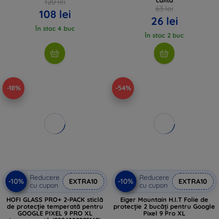
120 lei
63 lei
108 lei
26 lei
În stoc 4 buc
În stoc 2 buc
-18%
-54%
Reducere
Reducere
-10%
-10%
EXTRA10
EXTRA10
cu cupon
cu cupon
HOFI GLASS PRO+ 2-PACK sticlă
Eiger Mountain H.I.T Folie de
de protecție temperată pentru
protecție 2 bucăți pentru Google
GOOGLE PIXEL 9 PRO XL
Pixel 9 Pro XL