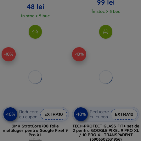
99 lei
48 lei
În stoc > 5 buc
În stoc > 5 buc
-10%
-10%
Reducere
Reducere
-10%
-10%
EXTRA10
EXTRA10
cu cupon
cu cupon
3MK StratCore700 folie
TECH-PROTECT GLASS FIT+ set de
multilayer pentru Google Pixel 9
2 pentru GOOGLE PIXEL 9 PRO XL
Pro XL
/ 10 PRO XL TRANSPARENT
(5906302331956)
115 lei