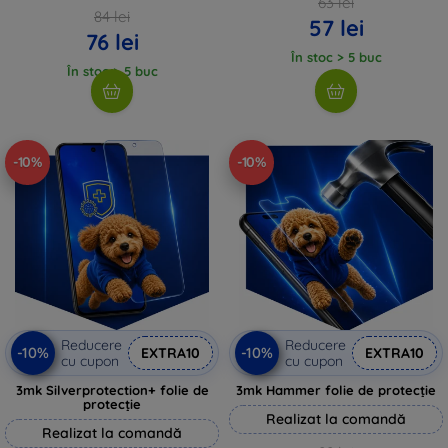
63 lei
84 lei
57 lei
76 lei
În stoc > 5 buc
În stoc > 5 buc
-10%
-10%
Reducere
Reducere
-10%
-10%
EXTRA10
EXTRA10
cu cupon
cu cupon
3mk Silverprotection+ folie de
3mk Hammer folie de protecție
protecție
Realizat la comandă
Realizat la comandă