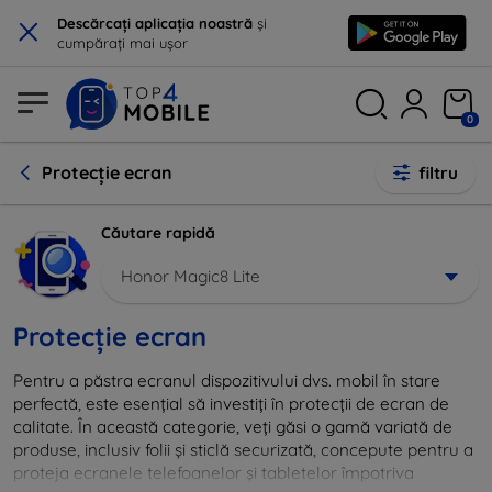
×
Descărcați aplicația noastră
și
cumpărați mai ușor
0
Protecție ecran
filtru
Căutare rapidă
Honor Magic8 Lite
Protecție ecran
Pentru a păstra ecranul dispozitivului dvs. mobil în stare
perfectă, este esențial să investiți în protecții de ecran de
calitate. În această categorie, veți găsi o gamă variată de
produse, inclusiv folii și sticlă securizată, concepute pentru a
proteja ecranele telefoanelor și tabletelor împotriva