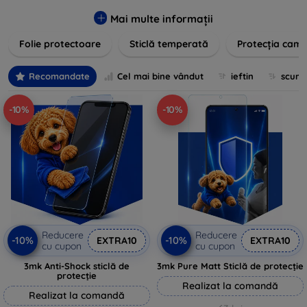
zgârieturilor, șocurilor și murdăriei. Protecțiile noastre sunt
fabricate din materiale durabile și sunt ușor de aplicat,
Mai multe informații
oferind o claritate excelentă și sensibilitate la atingere.
Folie protectoare
Sticlă temperată
Protecția came
Alegeți soluția care se potrivește cel mai bine nevoilor
dumneavoastră, indiferent de marca și modelul
dispozitivului. Asigurați-vă că investiția în tehnologie rămâne
Recomandate
Cel mai bine vândut
ieftin
scum
intactă și arată ca nouă mult timp cu protecțiile de ecran din
oferta noastră.
-10%
-10%
Reducere
Reducere
-10%
-10%
EXTRA10
EXTRA10
cu cupon
cu cupon
3mk Anti-Shock sticlă de
3mk Pure Matt Sticlă de protecție
protecție
Realizat la comandă
Realizat la comandă