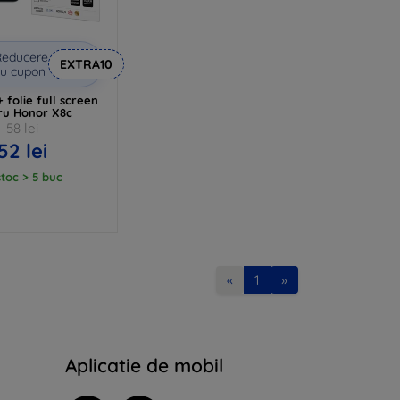
Reducere
EXTRA10
u cupon
folie full screen
ru Honor X8c
58 lei
52 lei
stoc > 5 buc
«
1
»
Aplicatie de mobil