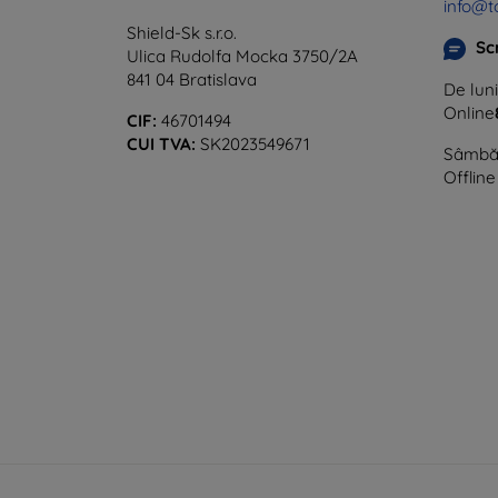
info@t
Shield-Sk s.r.o.
Sc
Ulica Rudolfa Mocka 3750/2A
841 04 Bratislava
De luni
Online
CIF:
46701494
CUI TVA:
SK2023549671
Sâmbăt
Offline