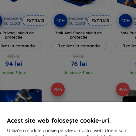
Reducere
Reducere
%
-10%
-10%
EXTRA10
EXTRA10
cu cupon
cu cupon
c
 Privacy sticlă de
3mk Anti-Shock sticlă de
3mk Pur
protecție
protecție
lizat la comandă
Realizat la comandă
Realiz
105 lei
84 lei
94 lei
76 lei
În stoc 3 buc
În stoc > 5 buc
În 
-10%
-10%
Acest site web folosește cookie-uri.
Utilizăm module cookie pe site-ul nostru web. Unele sunt