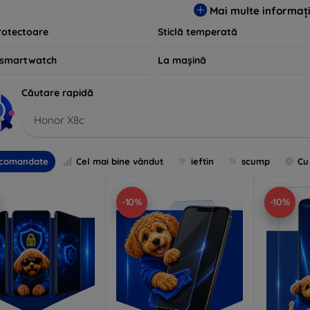
Mai multe informați
rotectoare
Sticlă temperată
 smartwatch
La mașină
Căutare rapidă
Honor X8c
comandate
Cel mai bine vândut
ieftin
scump
Cu
-10%
-10%