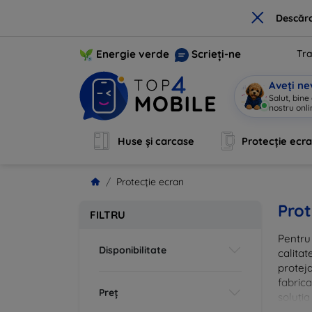
×
Descărc
Energie verde
Scrieți-ne
Tra
Aveți ne
Salut, bine
nostru onli
Huse și carcase
Protecție ecr
Protecție ecran
Prot
FILTRU
Pentru 
Disponibilitate
calitat
proteja
fabrica
Preț
soluția
vă că i