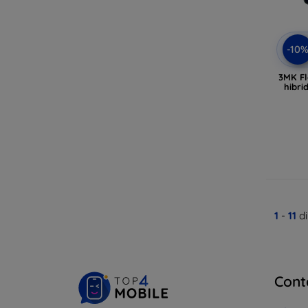
-10
3MK Fle
hibri
1
-
11
di
Cont