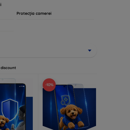
i
Protecția camerei
 discount
-10%