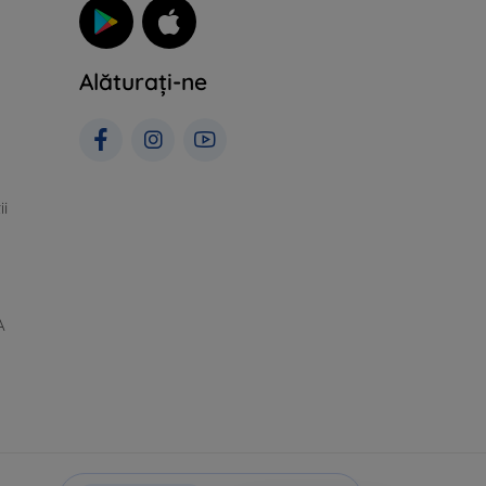
Alăturați-ne
ii
A