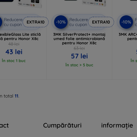
Reducere
Reducere
%
-10%
-10%
EXTRA10
EXTRA10
cu cupon
cu cupon
c
xibleGlass Lite sticlă
3MK SilverProtect+ montaj
3MK ARC+ 
dă pentru Honor X8c
umed folie antimicrobiană
pent
pentru Honor X8c
48 lei
63 lei
43 lei
57 lei
În stoc 1 buc
În 
În stoc > 5 buc
n total
11
.
act
Cumpărături
informație