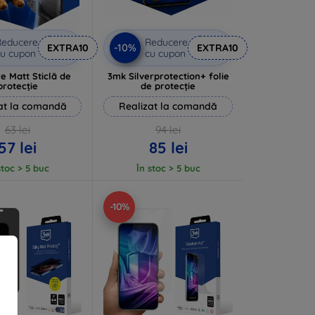
Reducere
Reducere
-10%
EXTRA10
EXTRA10
u cupon
cu cupon
e Matt Sticlă de
3mk Silverprotection+ folie
protecție
de protecție
at la comandă
Realizat la comandă
63 lei
94 lei
57 lei
85 lei
stoc > 5 buc
În stoc > 5 buc
-10%