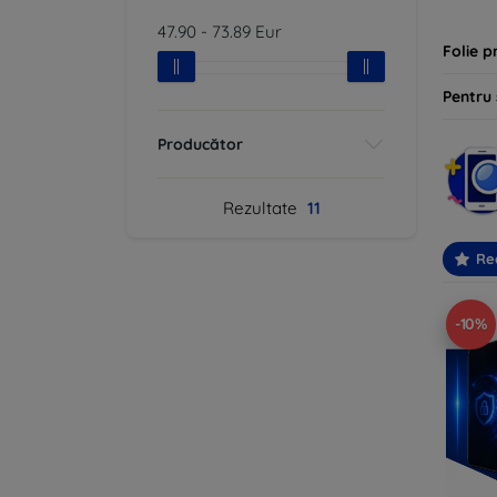
47.90
-
73.89
Eur
Folie p
Pentru
Producător
Rezultate
11
Re
-10%