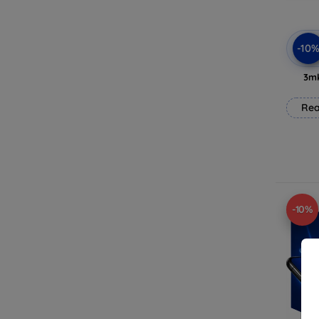
-10
3mk
Rea
-10%