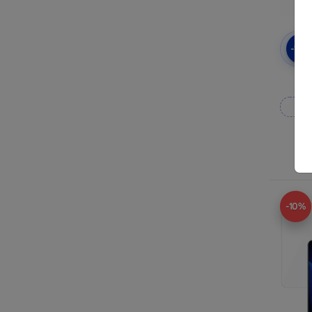
-10
3mk
Rea
-10%