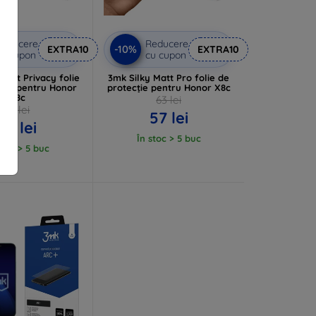
Reducere
Reducere
-10%
EXTRA10
EXTRA10
u cupon
cu cupon
Matt Privacy folie
3mk Silky Matt Pro folie de
cție pentru Honor
protecție pentru Honor X8c
X8c
63 lei
74 lei
57 lei
67 lei
În stoc > 5 buc
stoc > 5 buc