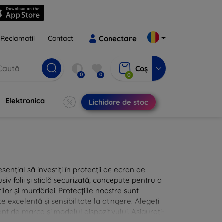
Reclamatii
Contact
Conectare
Coș
0
0
0
Elektronica
Lichidare de stoc
sențial să investiți în protecții de ecran de
siv folii și sticlă securizată, concepute pentru a
ilor și murdăriei. Protecțiile noastre sunt
te excelentă și sensibilitate la atingere. Alegeți
nt de marca și modelul dispozitivului. Asigurați-
 cu protecțiile de ecran din oferta noastră.