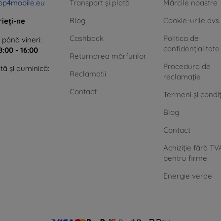
op4mobile.eu
Transport și plată
Mărcile noastre
Blog
Cookie-urile dvs.
rieți-ne
Cashback
Politica de
 până vineri:
confidențialitate
8:00 - 16:00
Returnarea mărfurilor
Procedura de
ă și duminică:
Reclamatii
reclamație
Contact
Termeni și condiț
Blog
Contact
Achiziție fără TV
pentru firme
Energie verde