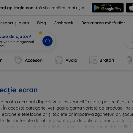
ați aplicația noastră
și cumpărați mai ușor
nsport și plată
Blog
Cashback
Returnarea mărfurilor
voie de ajutor?
 ai venit în magazinul
ne!
|
an
Accesorii
Audio
Brățări
ecție ecran
a păstra ecranul dispozitivului dvs. mobil în stare perfectă, este e
e. În această categorie, veți găsi o gamă variată de produse, inclu
 ecranele telefoanelor și tabletelor împotriva zgârieturilor, șocur
te din materiale durabile și sunt ușor de aplicat, oferind o clarita
 care se potrivește cel mai bine nevoilor dumneavoastră, indifere
nvestiția în tehnologie rămâne intactă și arată ca nouă mult timp