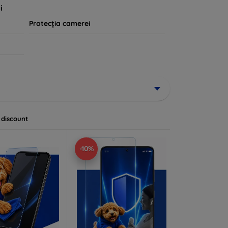
i
Protecția camerei
 discount
-10%