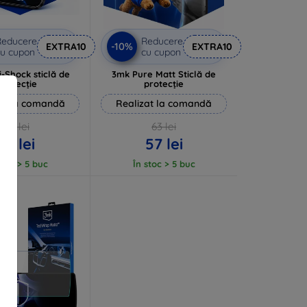
Reducere
Reducere
-10%
EXTRA10
EXTRA10
u cupon
cu cupon
-Shock sticlă de
3mk Pure Matt Sticlă de
protecție
protecție
at la comandă
Realizat la comandă
84 lei
63 lei
76 lei
57 lei
stoc > 5 buc
În stoc > 5 buc