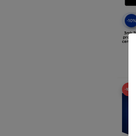
-10
3mk T
protec
central
-10%