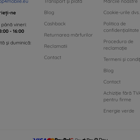
op4mobile.eu
Transport și plată
Mărcile noastre
Blog
Cookie-urile dvs.
rieți-ne
Cashback
Politica de
 până vineri:
confidențialitate
8:00 - 16:00
Returnarea mărfurilor
Procedura de
ă și duminică:
Reclamatii
reclamație
Contact
Termeni și condiț
Blog
Contact
Achiziție fără TV
pentru firme
Energie verde