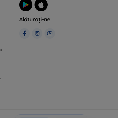
Alăturați-ne
ii
A