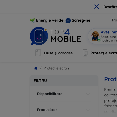
×
Descărc
Energie verde
Scrieți-ne
Tra
Aveți ne
Salut, bine
nostru onli
Huse și carcase
Protecție ecr
Protecție ecran
Prot
FILTRU
Pentru 
Disponibilitate
calitat
proteja
fabrica
Producător
soluția
vă că i