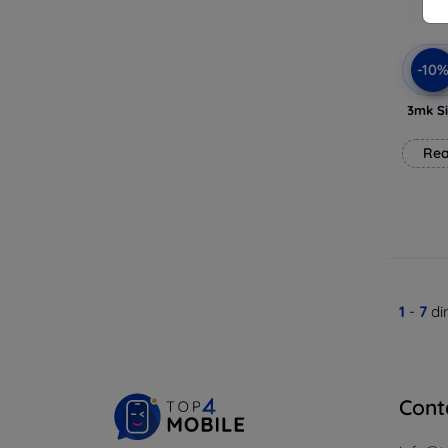
-10
3mk Si
Rea
1
-
7
di
Cont