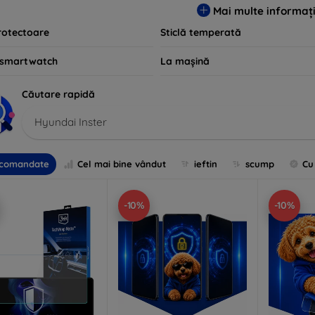
Mai multe informați
rotectoare
Sticlă temperată
 smartwatch
La mașină
Căutare rapidă
Hyundai Inster
comandate
Cel mai bine vândut
ieftin
scump
Cu
-10%
-10%