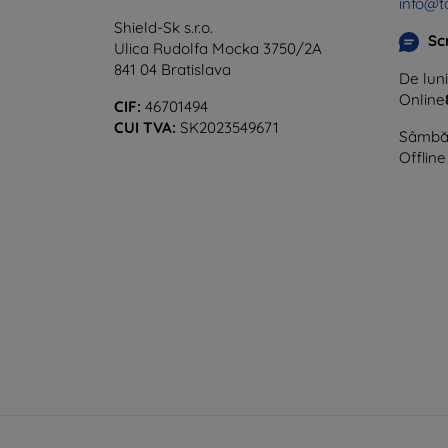
info@t
Shield-Sk s.r.o.
Sc
Ulica Rudolfa Mocka 3750/2A
841 04 Bratislava
De luni
Online
CIF:
46701494
CUI TVA:
SK2023549671
Sâmbăt
Offline