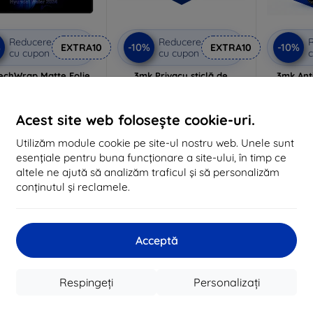
Reducere
Reducere
%
-10%
-10%
EXTRA10
EXTRA10
cu cupon
cu cupon
c
echWrap Matte Folie
3mk Privacy sticlă de
3mk Anti
toare pentru ecranul
protecție
 Hyundai Inster 2024-
Realizat la comandă
Realiz
182 lei
Acest site web folosește cookie-uri.
164 lei
105 lei
Utilizăm module cookie pe site-ul nostru web. Unele sunt
94 lei
În stoc > 5 buc
esențiale pentru buna funcționare a site-ului, în timp ce
În stoc 3 buc
În 
altele ne ajută să analizăm traficul și să personalizăm
conținutul și reclamele.
-10%
-10%
Acceptă
Respingeți
Personalizați