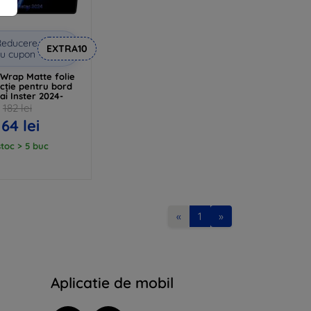
Reducere
EXTRA10
u cupon
Wrap Matte folie
cție pentru bord
i Inster 2024-
182 lei
164 lei
stoc > 5 buc
«
1
»
Aplicatie de mobil