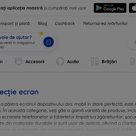
ați aplicația noastră
și cumpărați mai ușor
nsport și plată
Blog
Cashback
Returnarea mărfurilor
voie de ajutor?
 ai venit în magazinul
ne!
|
an
Accesorii
Audio
Brățări
ecție ecran
a păstra ecranul dispozitivului dvs. mobil în stare perfectă, este e
e. În această categorie, veți găsi o gamă variată de produse, inclu
 ecranele telefoanelor și tabletelor împotriva zgârieturilor, șocur
te din materiale durabile și sunt ușor de aplicat, oferind o clarita
 care se potrivește cel mai bine nevoilor dumneavoastră, indifere
nvestiția în tehnologie rămâne intactă și arată ca nouă mult timp