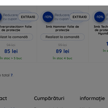
Reducere
Reducere
%
-10%
-10%
EXTRA10
EXTRA10
cu cupon
cu cupon
c
lverprotection+ folie
3mk Hammer folie de
3mk Tech
de protecție
protecție
de prote
Hyunda
lizat la comandă
Realizat la comandă
94 lei
99 lei
85 lei
89 lei
În 
În stoc > 5 buc
În stoc 4 buc
n total
7
.
act
Cumpărături
informație