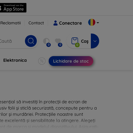
Reclamatii
Contact
Conectare
Coș
0
0
0
Elektronica
Lichidare de stoc
sențial să investiți în protecții de ecran de
siv folii și sticlă securizată, concepute pentru a
ilor și murdăriei. Protecțiile noastre sunt
te excelentă și sensibilitate la atingere. Alegeți
nt de marca și modelul dispozitivului. Asigurați-
 cu protecțiile de ecran din oferta noastră.