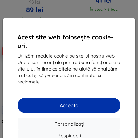
41 lei
99 lei
89 lei
În stoc > 5 buc
În stoc 4 buc
Acest site web folosește cookie-
uri.
-10%
Utilizăm module cookie pe site-ul nostru web.
Unele sunt esențiale pentru buna funcționare a
site-ului, în timp ce altele ne ajută să analizăm
traficul și să personalizăm conținutul și
reclamele.
Acceptă
Reducere
-10%
EXTRA10
cu cupon
Sticlă protectoare 2-în-1 (ecran +
Personalizați
lentilă) PULUZ pentru Insta360
GO Ultra (transparentă)
Respingeți
27 lei