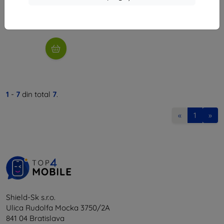
24 lei
În stoc 4 buc
1
-
7
din total
7
.
«
1
»
Shield-Sk s.r.o.
Ulica Rudolfa Mocka 3750/2A
841 04 Bratislava