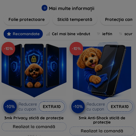
zgârieturilor, șocurilor și murdăriei. Protecțiile noastre sunt
fabricate din materiale durabile și sunt ușor de aplicat,
Mai multe informații
oferind o claritate excelentă și sensibilitate la atingere.
Folie protectoare
Sticlă temperată
Protecția came
Alegeți soluția care se potrivește cel mai bine nevoilor
dumneavoastră, indiferent de marca și modelul
dispozitivului. Asigurați-vă că investiția în tehnologie rămâne
Recomandate
Cel mai bine vândut
ieftin
scum
intactă și arată ca nouă mult timp cu protecțiile de ecran din
oferta noastră.
-10%
-10%
Reducere
Reducere
-10%
-10%
EXTRA10
EXTRA10
cu cupon
cu cupon
3mk Privacy sticlă de protecție
3mk Anti-Shock sticlă de
protecție
Realizat la comandă
Realizat la comandă