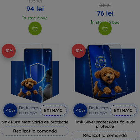
105 lei
84 lei
94 lei
76 lei
În stoc 2 buc
În stoc > 5 buc
-10%
-10%
Reducere
Reducere
-10%
-10%
EXTRA10
EXTRA10
cu cupon
cu cupon
3mk Pure Matt Sticlă de protecție
3mk Silverprotection+ folie de
protecție
Realizat la comandă
Realizat la comandă