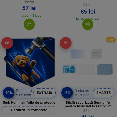
63 lei
94 lei
57 lei
85 lei
În stoc > 5 buc
În stoc > 5 buc
Nou
-10%
-5%
Reducere
Reducere
-10%
-5%
EXTRA10
SMART5
cu cupon
cu cupon
3mk Hammer folie de protecție
Sticlă securizată Sunnylife
pentru Insta360 GO Ultra x2
Realizat la comandă
43 lei