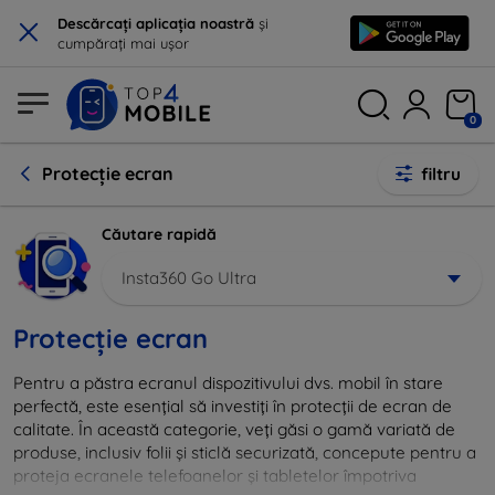
×
Descărcați aplicația noastră
și
cumpărați mai ușor
0
Protecție ecran
filtru
Căutare rapidă
Insta360 Go Ultra
Protecție ecran
Pentru a păstra ecranul dispozitivului dvs. mobil în stare
perfectă, este esențial să investiți în protecții de ecran de
calitate. În această categorie, veți găsi o gamă variată de
produse, inclusiv folii și sticlă securizată, concepute pentru a
proteja ecranele telefoanelor și tabletelor împotriva