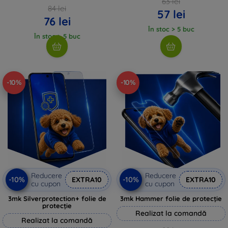
63 lei
84 lei
57 lei
76 lei
În stoc > 5 buc
În stoc > 5 buc
-10%
-10%
Reducere
Reducere
-10%
-10%
EXTRA10
EXTRA10
cu cupon
cu cupon
3mk Silverprotection+ folie de
3mk Hammer folie de protecție
protecție
Realizat la comandă
Realizat la comandă