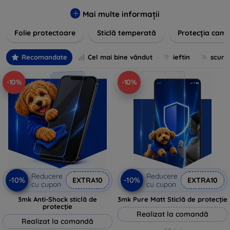
zgârieturilor, șocurilor și murdăriei. Protecțiile noastre sunt
fabricate din materiale durabile și sunt ușor de aplicat,
Mai multe informații
oferind o claritate excelentă și sensibilitate la atingere.
Folie protectoare
Sticlă temperată
Protecția came
Alegeți soluția care se potrivește cel mai bine nevoilor
dumneavoastră, indiferent de marca și modelul
dispozitivului. Asigurați-vă că investiția în tehnologie rămâne
Recomandate
Cel mai bine vândut
ieftin
scum
intactă și arată ca nouă mult timp cu protecțiile de ecran din
oferta noastră.
-10%
-10%
Reducere
Reducere
-10%
-10%
EXTRA10
EXTRA10
cu cupon
cu cupon
3mk Anti-Shock sticlă de
3mk Pure Matt Sticlă de protecție
protecție
Realizat la comandă
Realizat la comandă