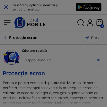
×
Descărcați aplicația noastră
și
cumpărați mai ușor
0
Protecție ecran
filtru
Căutare rapidă
Oppo Reno 7 SE
Protecție ecran
Pentru a păstra ecranul dispozitivului dvs. mobil în stare
perfectă, este esențial să investiți în protecții de ecran de
calitate. În această categorie, veți găsi o gamă variată de
produse, inclusiv folii și sticlă securizată, concepute pentru a
proteja ecranele telefoanelor și tabletelor împotriva