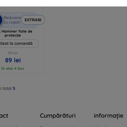
Reducere
%
EXTRA10
cu cupon
 Hammer folie de
protecție
lizat la comandă
99 lei
89 lei
În stoc 4 buc
n total
5
.
act
Cumpărături
informație