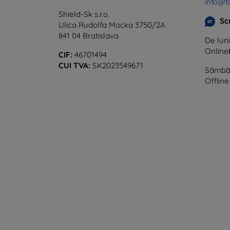
info@t
Shield-Sk s.r.o.
Sc
Ulica Rudolfa Mocka 3750/2A
841 04 Bratislava
De luni
Online
CIF:
46701494
CUI TVA:
SK2023549671
Sâmbăt
Offline