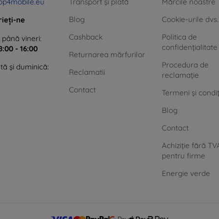
op4mobile.eu
Transport și plată
Mărcile noastre
Blog
Cookie-urile dvs.
rieți-ne
Cashback
Politica de
 până vineri:
confidențialitate
8:00 - 16:00
Returnarea mărfurilor
Procedura de
ă și duminică:
Reclamatii
reclamație
Contact
Termeni și condiț
Blog
Contact
Achiziție fără TV
pentru firme
Energie verde