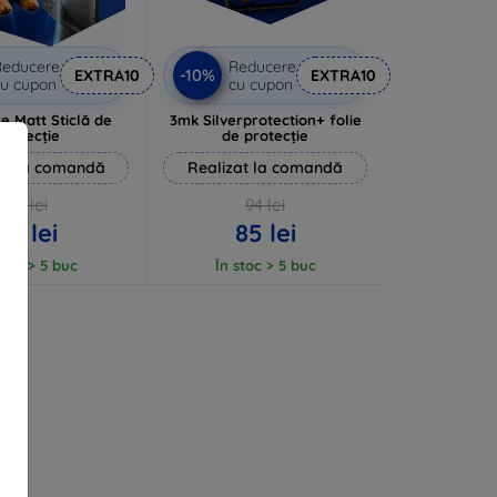
Reducere
Reducere
-10%
EXTRA10
EXTRA10
u cupon
cu cupon
e Matt Sticlă de
3mk Silverprotection+ folie
protecție
de protecție
at la comandă
Realizat la comandă
63 lei
94 lei
57 lei
85 lei
stoc > 5 buc
În stoc > 5 buc