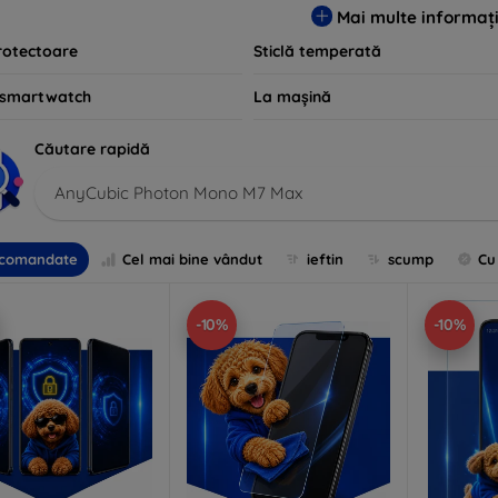
Mai multe informați
rotectoare
Sticlă temperată
 smartwatch
La mașină
Căutare rapidă
AnyCubic Photon Mono M7 Max
comandate
Cel mai bine vândut
ieftin
scump
Cu
-10%
-10%