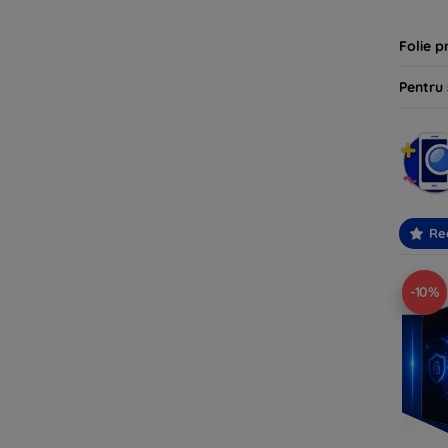
Folie p
Pentru
Re
-10%