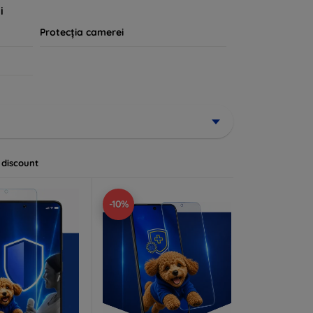
i
Protecția camerei
 discount
-10%