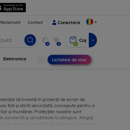
Reclamatii
Contact
Conectare
Coș
0
0
0
Elektronica
Lichidare de stoc
sențial să investiți în protecții de ecran de
siv folii și sticlă securizată, concepute pentru a
ilor și murdăriei. Protecțiile noastre sunt
te excelentă și sensibilitate la atingere. Alegeți
nt de marca și modelul dispozitivului. Asigurați-
 cu protecțiile de ecran din oferta noastră.