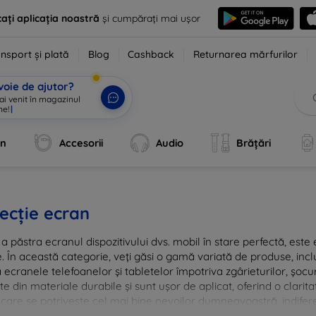
ați aplicația noastră
și cumpărați mai ușor
nsport și plată
Blog
Cashback
Returnarea mărfurilor
voie de ajutor?
 ai venit în magazinul
ne!
|
an
Accesorii
Audio
Brățări
ecție ecran
a păstra ecranul dispozitivului dvs. mobil în stare perfectă, este e
e. În această categorie, veți găsi o gamă variată de produse, inclu
 ecranele telefoanelor și tabletelor împotriva zgârieturilor, șocur
te din materiale durabile și sunt ușor de aplicat, oferind o clarita
 care se potrivește cel mai bine nevoilor dumneavoastră, indifere
nvestiția în tehnologie rămâne intactă și arată ca nouă mult timp