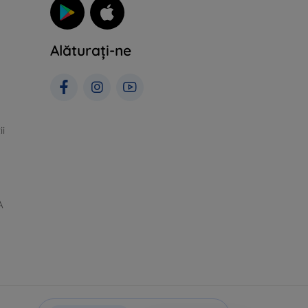
Alăturați-ne
ii
A