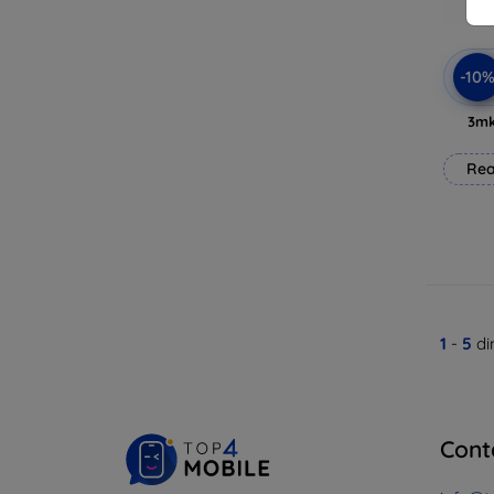
-10
3mk
Rea
1
-
5
di
Cont