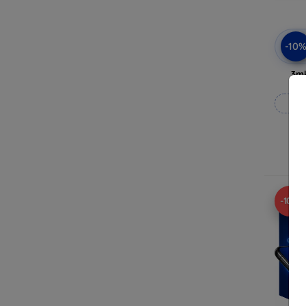
-10
3mk
Rea
-10%