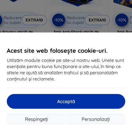
Reducere
Reducere
%
-10%
-10%
EXTRA10
EXTRA10
cu cupon
cu cupon
c
 Privacy sticlă de
3mk Anti-Shock sticlă de
3mk Pur
protecție
protecție
lizat la comandă
Realizat la comandă
Realiz
Acest site web folosește cookie-uri.
105 lei
84 lei
Utilizăm module cookie pe site-ul nostru web. Unele sunt
94 lei
76 lei
esențiale pentru buna funcționare a site-ului, în timp ce
În stoc 3 buc
În stoc > 5 buc
În 
altele ne ajută să analizăm traficul și să personalizăm
conținutul și reclamele.
Acceptă
Respingeți
Personalizați