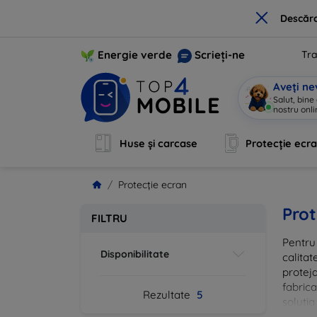
×
Descărc
Energie verde
Scrieți-ne
Tra
Aveți ne
Salut, bine
nostru onli
Huse și carcase
Protecție ecr
Protecție ecran
Prot
FILTRU
Pentru 
Disponibilitate
calitat
proteja
fabrica
Rezultate
5
soluția
vă că i