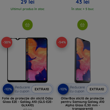
29 lei
43 lei
Ultimul produs în stoc
În stoc > 5 buc
-50%
-54%
Reducere
Reducere
-10%
-10%
EXTRA10
EXTRA10
cu cupon
cu cupon
Folie de protecție din sticlă Odzu
OtterBox sticlă de protecție
Glass E2E - Galaxy A10 (GLS-E2E-
pentru Samsung Galaxy A10
GLXA10)
Alpha Glass 0,30 mm -
transparentă
43 lei