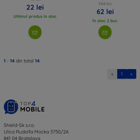
134 lei
22 lei
62 lei
Ultimul produs în stoc
În stoc 2 buc
1
-
14
din total
14
.
«
1
»
Shield-Sk s.r.o.
Ulica Rudolfa Mocka 3750/2A
841 04 Bratislava