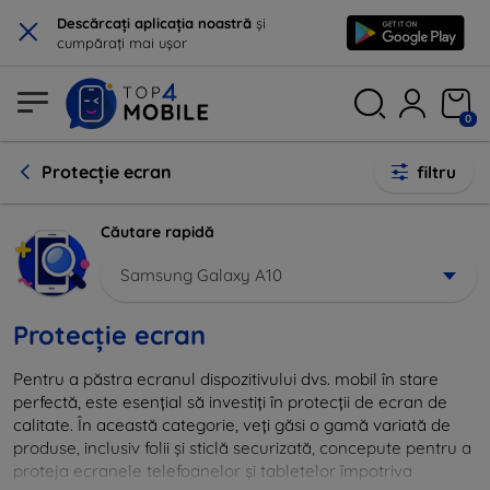
×
Descărcați aplicația noastră
și
cumpărați mai ușor
0
Protecție ecran
filtru
Căutare rapidă
Samsung Galaxy A10
Protecție ecran
Pentru a păstra ecranul dispozitivului dvs. mobil în stare
perfectă, este esențial să investiți în protecții de ecran de
calitate. În această categorie, veți găsi o gamă variată de
produse, inclusiv folii și sticlă securizată, concepute pentru a
proteja ecranele telefoanelor și tabletelor împotriva