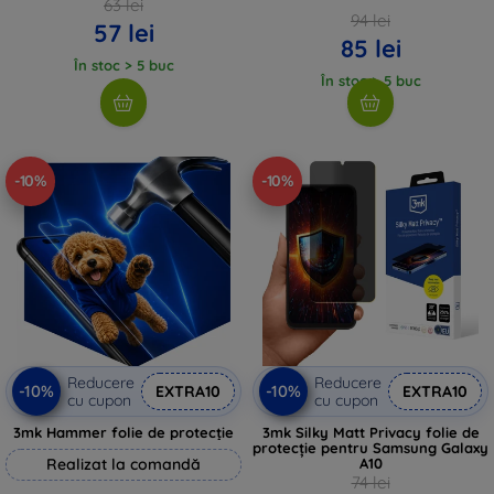
63 lei
94 lei
57 lei
85 lei
În stoc > 5 buc
În stoc > 5 buc
-10%
-10%
Reducere
Reducere
-10%
-10%
EXTRA10
EXTRA10
cu cupon
cu cupon
3mk Hammer folie de protecție
3mk Silky Matt Privacy folie de
protecție pentru Samsung Galaxy
Realizat la comandă
A10
74 lei