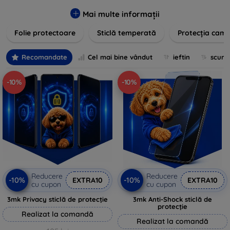
zgârieturilor, șocurilor și murdăriei. Protecțiile noastre sunt
fabricate din materiale durabile și sunt ușor de aplicat,
Mai multe informații
oferind o claritate excelentă și sensibilitate la atingere.
Folie protectoare
Sticlă temperată
Protecția came
Alegeți soluția care se potrivește cel mai bine nevoilor
dumneavoastră, indiferent de marca și modelul
dispozitivului. Asigurați-vă că investiția în tehnologie rămâne
Recomandate
Cel mai bine vândut
ieftin
scum
intactă și arată ca nouă mult timp cu protecțiile de ecran din
oferta noastră.
-10%
-10%
Reducere
Reducere
-10%
-10%
EXTRA10
EXTRA10
cu cupon
cu cupon
3mk Privacy sticlă de protecție
3mk Anti-Shock sticlă de
protecție
Realizat la comandă
Realizat la comandă