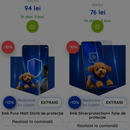
105 lei
84 lei
94 lei
76 lei
În stoc 3 buc
În stoc > 5 buc
-10%
-10%
Reducere
Reducere
-10%
-10%
EXTRA10
EXTRA10
cu cupon
cu cupon
3mk Pure Matt Sticlă de protecție
3mk Silverprotection+ folie de
protecție
Realizat la comandă
Realizat la comandă