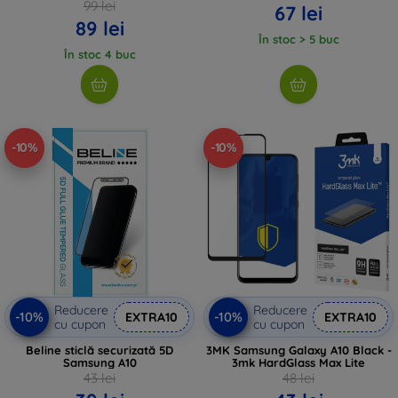
99 lei
67 lei
89 lei
În stoc > 5 buc
În stoc 4 buc
-10%
-10%
Reducere
Reducere
-10%
-10%
EXTRA10
EXTRA10
cu cupon
cu cupon
Beline sticlă securizată 5D
3MK Samsung Galaxy A10 Black -
Samsung A10
3mk HardGlass Max Lite
43 lei
48 lei