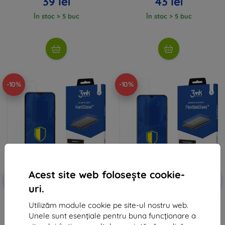
39 lei
43 lei
În stoc > 5 buc
În stoc > 5 buc
-10%
-10%
Acest site web folosește cookie-
Reducere
Reducere
-10%
-10%
EXTRA10
EXTRA10
cu cupon
cu cupon
uri.
3MK Samsung Galaxy A10 - 3mk
3MK FlexibleGlass Sam A105 A10
Utilizăm module cookie pe site-ul nostru web.
HardGlass
sticlă hibridă
48 lei
53 lei
Unele sunt esențiale pentru buna funcționare a