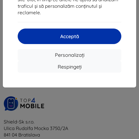
43 lei
traficul și să personalizăm conținutul și
În stoc > 5 buc
reclamele.
Acceptă
Personalizați
1
-
5
din total
5
.
Respingeți
«
1
»
Shield-Sk s.r.o.
Ulica Rudolfa Mocka 3750/2A
841 04 Bratislava