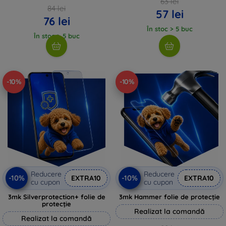
63 lei
84 lei
57 lei
76 lei
În stoc > 5 buc
În stoc > 5 buc
-10%
-10%
Reducere
Reducere
-10%
-10%
EXTRA10
EXTRA10
cu cupon
cu cupon
3mk Silverprotection+ folie de
3mk Hammer folie de protecție
protecție
Realizat la comandă
Realizat la comandă