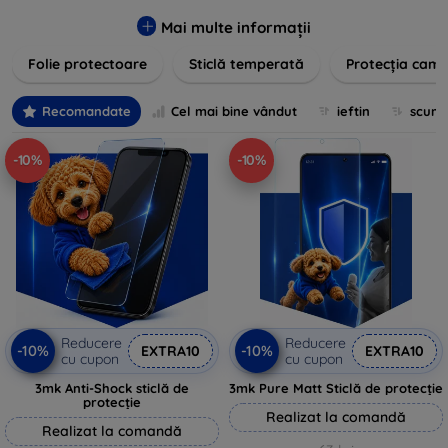
zgârieturilor, șocurilor și murdăriei. Protecțiile noastre sunt
fabricate din materiale durabile și sunt ușor de aplicat,
Mai multe informații
oferind o claritate excelentă și sensibilitate la atingere.
Folie protectoare
Sticlă temperată
Protecția came
Alegeți soluția care se potrivește cel mai bine nevoilor
dumneavoastră, indiferent de marca și modelul
dispozitivului. Asigurați-vă că investiția în tehnologie rămâne
Recomandate
Cel mai bine vândut
ieftin
scum
intactă și arată ca nouă mult timp cu protecțiile de ecran din
oferta noastră.
-10%
-10%
Reducere
Reducere
-10%
-10%
EXTRA10
EXTRA10
cu cupon
cu cupon
3mk Anti-Shock sticlă de
3mk Pure Matt Sticlă de protecție
protecție
Realizat la comandă
Realizat la comandă