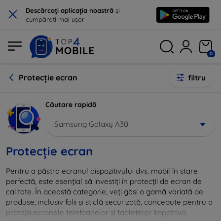
×
Descărcați aplicația noastră
și
cumpărați mai ușor
0
Protecție ecran
filtru
Căutare rapidă
Samsung Galaxy A30
Protecție ecran
Pentru a păstra ecranul dispozitivului dvs. mobil în stare
perfectă, este esențial să investiți în protecții de ecran de
calitate. În această categorie, veți găsi o gamă variată de
produse, inclusiv folii și sticlă securizată, concepute pentru a
proteja ecranele telefoanelor și tabletelor împotriva