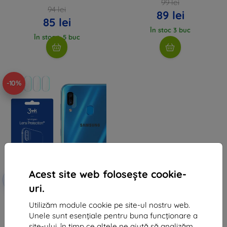
99 lei
94 lei
89 lei
85 lei
În stoc 3 buc
În stoc > 5 buc
-10%
Acest site web folosește cookie-
Reducere
-10%
EXTRA10
cu cupon
uri.
3MK Samsung Galaxy A30 - 3mk
Utilizăm module cookie pe site-ul nostru web.
Protecție pentru lentilă
48 lei
Unele sunt esențiale pentru buna funcționare a
site-ului, în timp ce altele ne ajută să analizăm