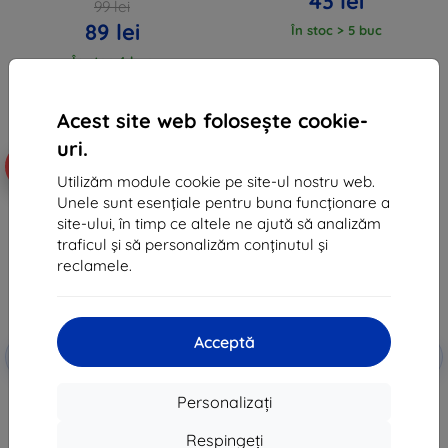
43 lei
99 lei
89 lei
În stoc > 5 buc
În stoc 4 buc
Acest site web folosește cookie-
uri.
-58%
-61%
Utilizăm module cookie pe site-ul nostru web.
Unele sunt esențiale pentru buna funcționare a
site-ului, în timp ce altele ne ajută să analizăm
traficul și să personalizăm conținutul și
reclamele.
Acceptă
Reducere
Reducere
-10%
-10%
EXTRA10
EXTRA10
cu cupon
cu cupon
3MK Samsung Galaxy A41 - 3mk
3MK FlexibleGlass Samsung A41
Personalizați
SilverProtection+
sticlă hibridă
(5903108303248)
74 lei
Respingeți
79 lei