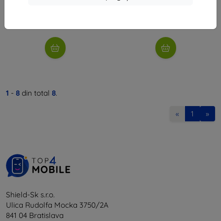
29 lei
33 lei
În stoc 4 buc
Ultimul produs în stoc
1
-
8
din total
8
.
«
1
»
Shield-Sk s.r.o.
Ulica Rudolfa Mocka 3750/2A
841 04 Bratislava