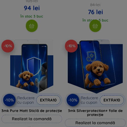
105 lei
84 lei
94 lei
76 lei
În stoc 3 buc
În stoc > 5 buc
-10%
-10%
Reducere
Reducere
-10%
-10%
EXTRA10
EXTRA10
cu cupon
cu cupon
3mk Pure Matt Sticlă de protecție
3mk Silverprotection+ folie de
protecție
Realizat la comandă
Realizat la comandă