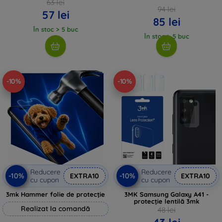
63 lei
94 lei
57 lei
85 lei
În stoc > 5 buc
În stoc > 5 buc
-10%
-10%
Reducere
Reducere
-10%
-10%
EXTRA10
EXTRA10
cu cupon
cu cupon
3mk Hammer folie de protecție
3MK Samsung Galaxy A41 -
protecție lentilă 3mk
Realizat la comandă
48 lei