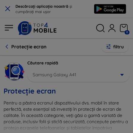
×
Descărcați aplicația noastră
și
cumpărați mai ușor
0
Protecție ecran
filtru
Căutare rapidă
Samsung Galaxy A41
Protecție ecran
Pentru a păstra ecranul dispozitivului dvs. mobil în stare
perfectă, este esențial să investiți în protecții de ecran de
calitate. În această categorie, veți găsi o gamă variată de
produse, inclusiv folii și sticlă securizată, concepute pentru a
proteja ecranele telefoanelor și tabletelor împotriva