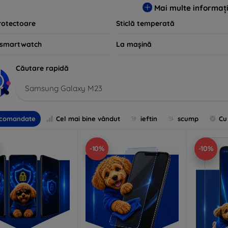
Mai multe informați
rotectoare
Sticlă temperată
 smartwatch
La mașină
Căutare rapidă
Samsung Galaxy M23
comandate
Cel mai bine vândut
ieftin
scump
Cu
-10%
-10%