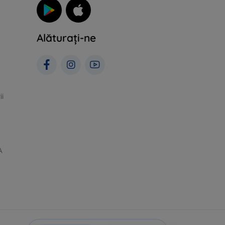
Alăturați-ne
ii
A