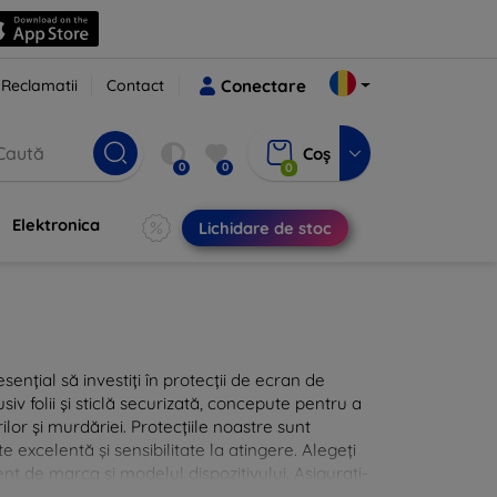
Reclamatii
Contact
Conectare
Coș
0
0
0
Elektronica
Lichidare de stoc
sențial să investiți în protecții de ecran de
siv folii și sticlă securizată, concepute pentru a
ilor și murdăriei. Protecțiile noastre sunt
te excelentă și sensibilitate la atingere. Alegeți
nt de marca și modelul dispozitivului. Asigurați-
 cu protecțiile de ecran din oferta noastră.