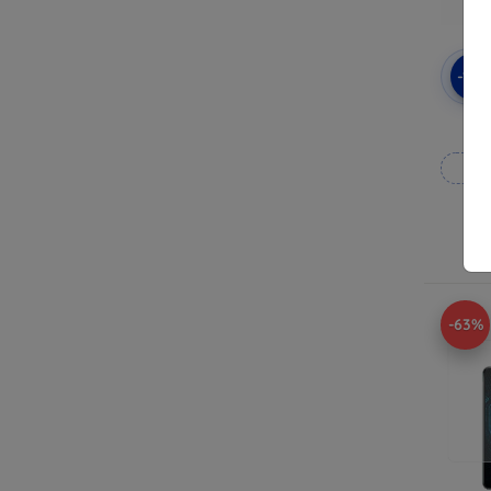
-10
3mk
Rea
-63%