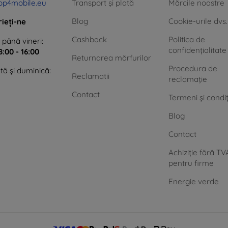
op4mobile.eu
Transport și plată
Mărcile noastre
Blog
Cookie-urile dvs.
rieți-ne
Cashback
Politica de
 până vineri:
confidențialitate
8:00 - 16:00
Returnarea mărfurilor
Procedura de
ă și duminică:
Reclamatii
reclamație
Contact
Termeni și condiț
Blog
Contact
Achiziție fără TV
pentru firme
Energie verde