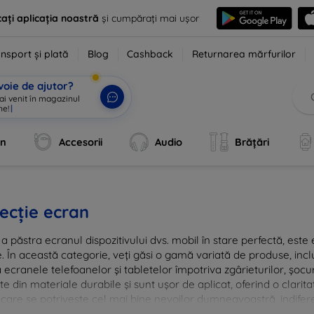
ați aplicația noastră
și cumpărați mai ușor
nsport și plată
Blog
Cashback
Returnarea mărfurilor
voie de ajutor?
 ai venit în magazinul
ne!
|
an
Accesorii
Audio
Brățări
ecție ecran
a păstra ecranul dispozitivului dvs. mobil în stare perfectă, este e
e. În această categorie, veți găsi o gamă variată de produse, inclu
 ecranele telefoanelor și tabletelor împotriva zgârieturilor, șocur
te din materiale durabile și sunt ușor de aplicat, oferind o clarita
 care se potrivește cel mai bine nevoilor dumneavoastră, indifere
nvestiția în tehnologie rămâne intactă și arată ca nouă mult timp