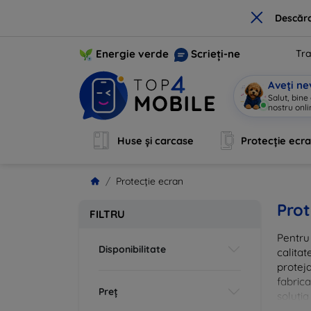
×
Descărc
Energie verde
Scrieți-ne
Tra
Aveți ne
Salut, bine
nostru onli
Huse și carcase
Protecție ecr
Protecție ecran
Prot
FILTRU
Pentru 
Disponibilitate
calitat
proteja
fabrica
Preț
soluția
vă că i