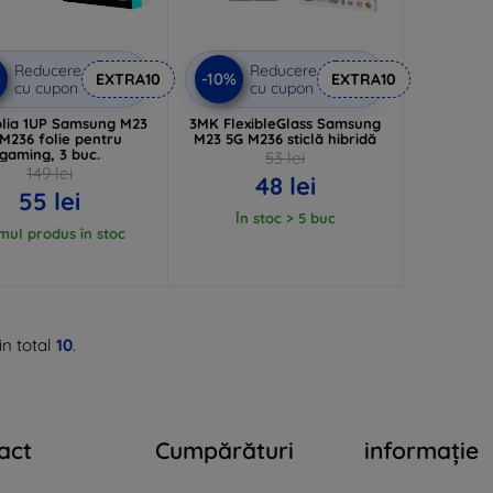
Reducere
Reducere
%
-10%
EXTRA10
EXTRA10
cu cupon
cu cupon
lia 1UP Samsung M23
3MK FlexibleGlass Samsung
M236 folie pentru
M23 5G M236 sticlă hibridă
gaming, 3 buc.
53 lei
149 lei
48 lei
55 lei
În stoc > 5 buc
imul produs în stoc
in total
10
.
act
Cumpărături
informație