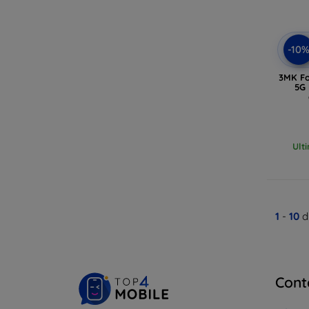
-10
3MK Fo
5G 
Ult
1
-
10
d
Cont