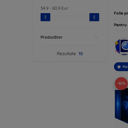
34.9
-
60.9
Eur
Folie p
Pentru
Producător
Rezultate
10
Re
-10%