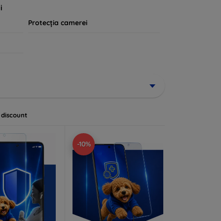
i
Protecția camerei
 discount
-10%