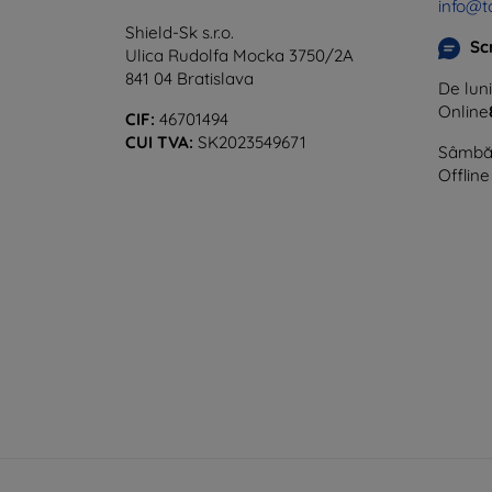
info@t
Shield-Sk s.r.o.
Sc
Ulica Rudolfa Mocka 3750/2A
841 04 Bratislava
De luni
Online
CIF:
46701494
CUI TVA:
SK2023549671
Sâmbăt
Offline