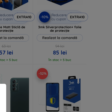
Reducere
Reducere
-10%
EXTRA10
EXTRA10
u cupon
cu cupon
e Matt Sticlă de
3mk Silverprotection+ folie
protecție
de protecție
at la comandă
Realizat la comandă
63 lei
94 lei
57 lei
85 lei
stoc > 5 buc
În stoc > 5 buc
-52%