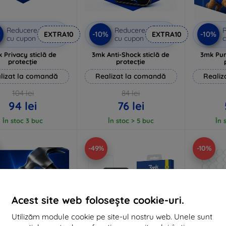
Reducere
Reducere
%
-10%
-10%
EXTRA10
EXTRA10
cu cupon
cu cupon
c
 Privacy sticlă de
3mk Anti-Shock sticlă de
3mk Pur
protecție
protecție
lizat la comandă
Realizat la comandă
Realiz
104 lei
84 lei
94 lei
76 lei
În stoc 3 buc
În stoc > 5 buc
În 
-49%
-10%
Acest site web folosește cookie-uri.
Utilizăm module cookie pe site-ul nostru web. Unele sunt