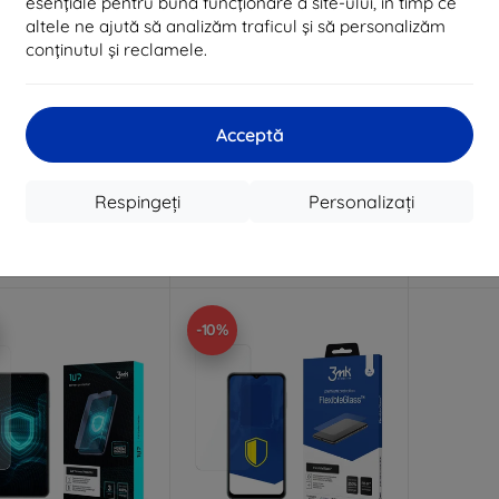
esențiale pentru buna funcționare a site-ului, în timp ce
altele ne ajută să analizăm traficul și să personalizăm
conținutul și reclamele.
Reducere
Reducere
%
-10%
-10%
EXTRA10
EXTRA10
cu cupon
cu cupon
c
 Hammer folie de
3MK Silver Protect+
3MK Lens
Acceptă
protecție
Samsung M23 5G M236 folie
M23 5G
antimicrobiană aplicată
pentru l
lizat la comandă
umed
65 lei
Respingeți
Personalizați
99 lei
33 lei
89 lei
Ultimul produs în stoc
În 
În stoc 4 buc
-10%