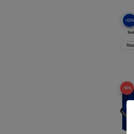
-10
3mk
Rea
-10%