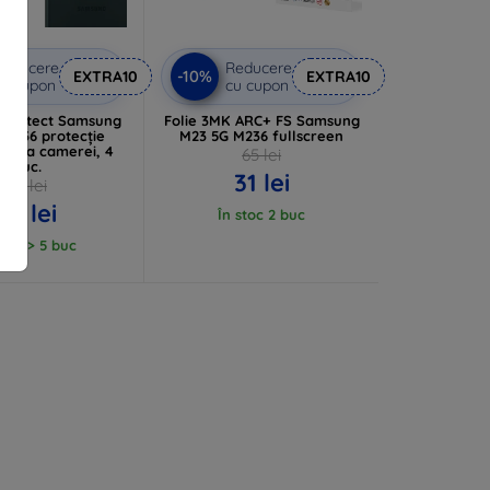
Reducere
Reducere
-10%
EXTRA10
EXTRA10
u cupon
cu cupon
 Protect Samsung
Folie 3MK ARC+ FS Samsung
 M236 protecție
M23 5G M236 fullscreen
entila camerei, 4
65 lei
buc.
31 lei
48 lei
43 lei
În stoc 2 buc
stoc > 5 buc