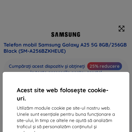
Telefon mobil Samsung Galaxy A25 5G 8GB/256GB
Black (SM-A256BZKHEUE)
Cumpărați acest dispozitiv și obțineți
25% reducere
la toate accesoriile pentru acesta!
Preț final
Acest site web folosește cookie-
1.944 lei
uri.
715 lei
Utilizăm module cookie pe site-ul nostru web.
Unele sunt esențiale pentru buna funcționare a
-10%
Reducere cu cupon
EXTRA10
Adaugă în coș
site-ului, în timp ce altele ne ajută să analizăm
traficul și să personalizăm conținutul și