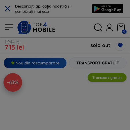
×
Descărcați aplicația noastră
și
cumpărați mai ușor
0
1.944 lei
sold out
715 lei
Nou din răscumpărare
TRANSPORT GRATUIT
Transport gratuit
-63%