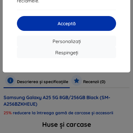
reclamele.
sold out
sold out
Acceptă
Personalizați
Producător
Samsung
Numărul produsului
SM-A256BZKHEUE
Respingeți
EAN
8806095152509
Telefoane mobile și tablete
Telefoane mobile
Samsung
Descrierea și specificațiile
Recenzii (0)
Samsung Galaxy A25 5G 8GB/256GB Black (SM-
A256BZKHEUE)
25%
reducere la întreaga gamă de carcase și accesorii
Huse și carcase