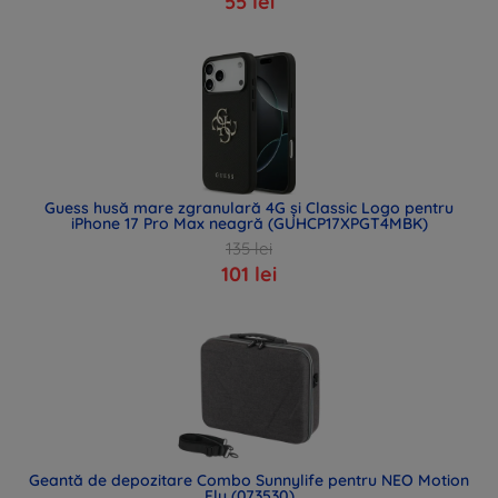
55 lei
Guess husă mare zgranulară 4G și Classic Logo pentru
iPhone 17 Pro Max neagră (GUHCP17XPGT4MBK)
135 lei
101 lei
Geantă de depozitare Combo Sunnylife pentru NEO Motion
Fly (073530)