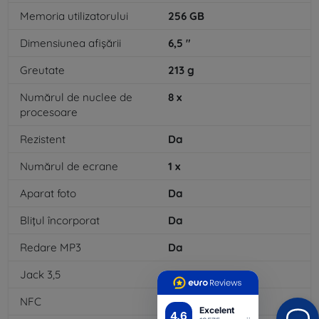
Memoria utilizatorului
256
GB
Dimensiunea afișării
6,5
"
Greutate
213
g
Numărul de nuclee de
8
x
procesoare
Rezistent
Da
Numărul de ecrane
1
x
Aparat foto
Da
Blițul încorporat
Da
Redare MP3
Da
Jack 3,5
Nu
NFC
Da
Excelent
4.6