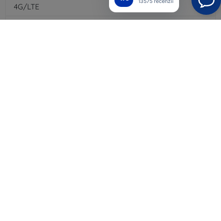
13575 recenzii
4G/LTE
Da
Mesaje multimedia
Da
Tip baterie
Li-ion
Capacitatea bateriei
5000
mAh
Bluetooth
Da
WiFi
Da
EDGE
Da
GPS modul
Da
Rezoluție ecran
2340 × 1080
Culoare
Neagră
Fără fir
Da
Cititor de amprentă
Da