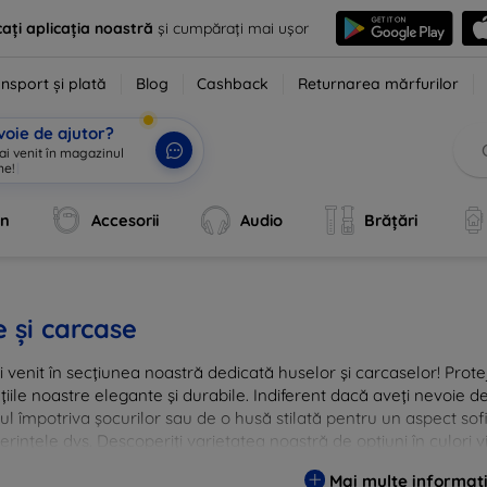
ați aplicația noastră
și cumpărați mai ușor
nsport și plată
Blog
Cashback
Returnarea mărfurilor
voie de ajutor?
an
Accesorii
Audio
Brățări
 și carcase
i venit în secțiunea noastră dedicată huselor și carcaselor! Prote
țiile noastre elegante și durabile. Indiferent dacă aveți nevoie 
ul împotriva șocurilor sau de o husă stilată pentru un aspect so
erințele dvs. Descoperiți varietatea noastră de opțiuni în culori v
are menite să ofere nu doar protecție, ci și un plus de personal
Mai multe informați