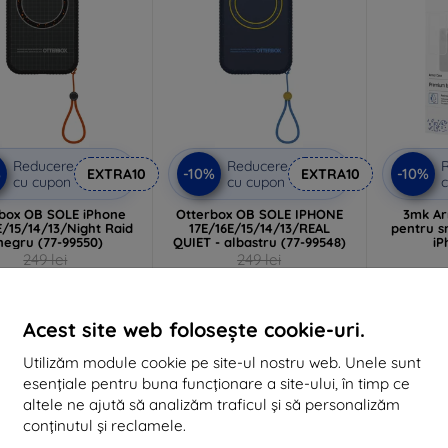
Reducere
Reducere
%
-10%
-10%
EXTRA10
EXTRA10
cu cupon
cu cupon
c
box OB SOLE iPhone
Otterbox OB SOLE IPHONE
3mk Ar
E/15/14/13/Night Raid
17E/16E/15/14/13/REAL
pentru s
 negru (77-99550)
QUIET - albastru (77-99548)
iP
249 lei
249 lei
224 lei
224 lei
În stoc > 5 buc
În stoc 5 buc
În 
Acest site web folosește cookie-uri.
Utilizăm module cookie pe site-ul nostru web. Unele sunt
esențiale pentru buna funcționare a site-ului, în timp ce
-10%
-10%
altele ne ajută să analizăm traficul și să personalizăm
conținutul și reclamele.