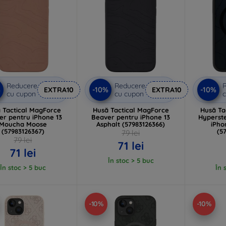
Reducere
Reducere
%
-10%
-10%
EXTRA10
EXTRA10
cu cupon
cu cupon
c
 Tactical MagForce
Husă Tactical MagForce
Husă Ta
er pentru iPhone 13
Beaver pentru iPhone 13
Hyperste
Moucha Moose
Asphalt (57983126366)
iPho
(57983126367)
(5
79 lei
79 lei
71 lei
71 lei
În stoc > 5 buc
În stoc > 5 buc
În 
-10%
-10%