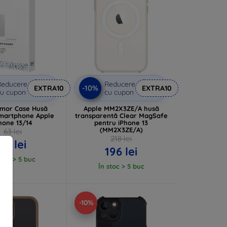
Reducere
Reducere
-10%
EXTRA10
EXTRA10
u cupon
cu cupon
mor Case Husă
Apple MM2X3ZE/A husă
martphone Apple
transparentă Clear MagSafe
hone 13/14
pentru iPhone 13
(MM2X3ZE/A)
63 lei
218 lei
57 lei
196 lei
stoc > 5 buc
În stoc > 5 buc
-10%