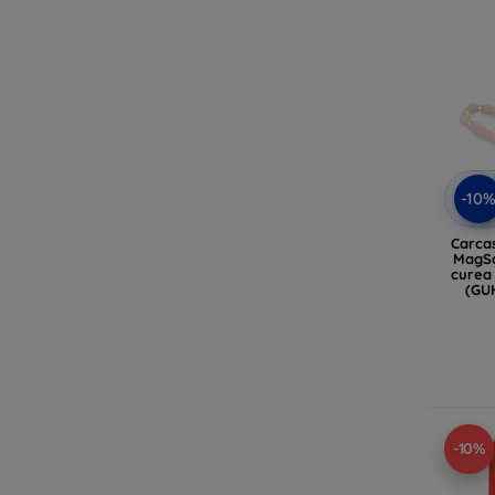
-10
Carcas
MagSa
curea 
(GU
-10%