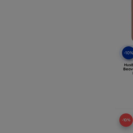
-10
Husă
Beav
-10%