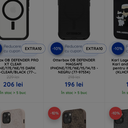
Reducere
Reducere
%
-10%
-10%
EXTRA10
EXTRA10
cu cupon
cu cupon
c
box OB DEFENDER PRO
Otterbox OB DEFENDER
Karl Lag
XT CLEAR
MAGSAFE
Karl an
NE/17E/16E/15 DARK
IPHONE/17E/16E/15/14/13 -
pentru 
-CLEAR/BLACK (77-
NEGRU (77-97534)
(KLHC
98196)
229 lei
218 lei
206 lei
196 lei
În stoc > 5 buc
În stoc > 5 buc
În 
-10%
-10%