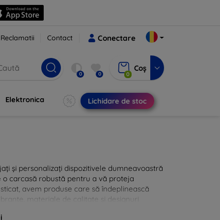
Reclamatii
Contact
Conectare
Coș
0
0
0
Elektronica
Lichidare de stoc
jați și personalizați dispozitivele dumneavoastră
de o carcasă robustă pentru a vă proteja
fisticat, avem produse care să îndeplinească
ibrante, materiale de calitate și designuri
itate dispozitivelor dumneavoastră.
i