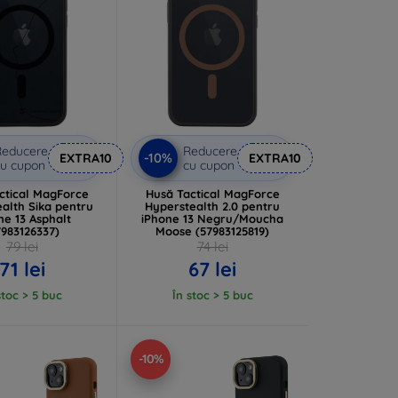
Reducere
Reducere
-10%
EXTRA10
EXTRA10
u cupon
cu cupon
ctical MagForce
Husă Tactical MagForce
alth Sika pentru
Hyperstealth 2.0 pentru
ne 13 Asphalt
iPhone 13 Negru/Moucha
7983126337)
Moose (57983125819)
79 lei
74 lei
71 lei
67 lei
stoc > 5 buc
În stoc > 5 buc
-10%