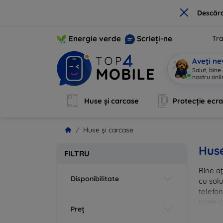
×
Descărc
Energie verde
Scrieți-ne
Tra
Aveți ne
Sunt Mo
|
Huse și carcase
Protecție ecr
Huse și carcase
Huse
FILTRU
Bine aț
Disponibilitate
cu solu
telefon
toate c
Preț
inovato