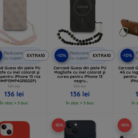
Reducere
Reducere
%
-10%
-10%
EXTRA10
EXTRA10
cu cupon
cu cupon
c
ă Guess din piele PU
Carcasă Guess din piele PU
Carcasă G
fe cu inel colorat și
MagSafe cu inel colorat și
4G cu log
pentru iPhone 13 roz
curea pentru iPhone 13
pentru
HMP13MP4GREGSP)
negru
iPh
(GUHMP13MP4GREGSK)
(GUHC
151 lei
151 lei
136 lei
136 lei
În stoc > 5 buc
În stoc > 5 buc
În 
-10%
-10%