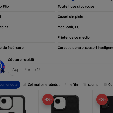
p Flip
Toate huse și carcase
l
Cazuri din piele
ablet
MacBook, PC
s
Prietenos cu mediul
e de încărcare
Carcase pentru ceasuri inteligen
Căutare rapidă
Apple iPhone 13
comandate
Cel mai bine vândut
ieftin
scump
Cu
-10%
-10%