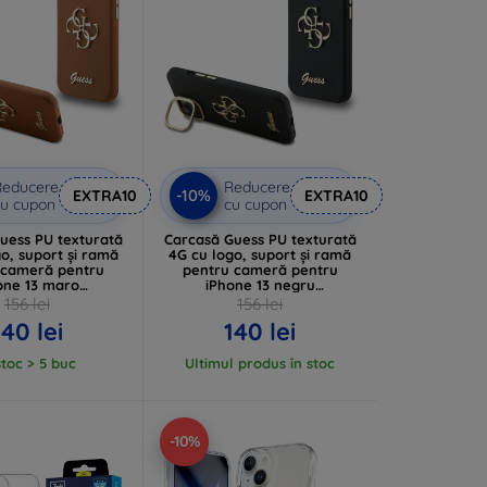
Reducere
Reducere
-10%
EXTRA10
EXTRA10
u cupon
cu cupon
uess PU texturată
Carcasă Guess PU texturată
o, suport și ramă
4G cu logo, suport și ramă
 cameră pentru
pentru cameră pentru
one 13 maro
iPhone 13 negru
P13MPCS4GSW)
(GUHCP13MPCS4GSK)
156 lei
156 lei
140 lei
140 lei
stoc > 5 buc
Ultimul produs în stoc
-10%