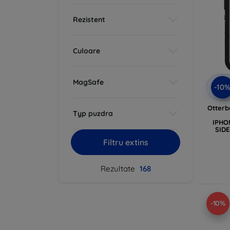
Rezistent
Culoare
MagSafe
-10
Otter
Typ puzdra
IPHO
SIDE
Filtru extins
Rezultate
168
-10%