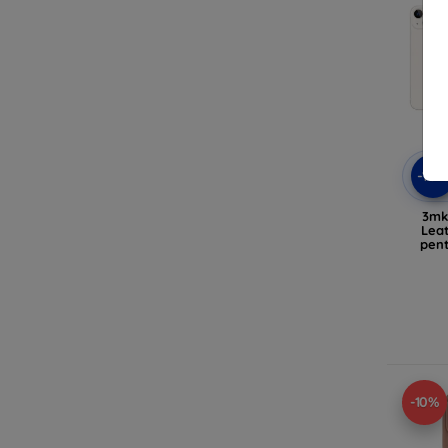
-10
3mk
Lea
pent
-10%