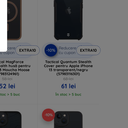
Reducere
Reducere
-10%
EXTRA10
EXTRA10
u cupon
cu cupon
ical MagForce
Tactical Quantum Stealth
alth husă pentru
Cover pentru Apple iPhone
13 Moucha Moose
13 transparent/negru
7983124961)
(57983116301)
58 lei
68 lei
52 lei
61 lei
stoc > 5 buc
În stoc > 5 buc
-10%