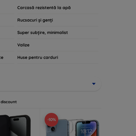
Carcasă rezistentă la apă
Rucsacuri și genți
Super subțire, minimalist
Valize
te
Huse pentru carduri
 discount
-10%