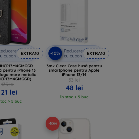
Reducere
Reducere
-10%
EXTRA10
EXTRA10
u cupon
cu cupon
GUHCP13M4GMGGR
3mk Clear Case husă pentru
ă pentru iPhone 13
smartphone pentru Apple
u logo mare metalic
iPhone 13/14
HCP13M4GMGGR)
53 lei
135 lei
48 lei
121 lei
În stoc > 5 buc
stoc > 5 buc
-10%