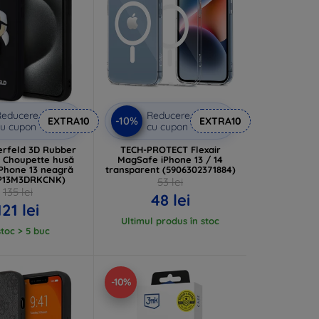
Reducere
Reducere
-10%
EXTRA10
EXTRA10
u cupon
cu cupon
erfeld 3D Rubber
TECH-PROTECT Flexair
d Choupette husă
MagSafe iPhone 13 / 14
iPhone 13 neagră
transparent (5906302371884)
P13M3DRKCNK)
53 lei
135 lei
48 lei
121 lei
Ultimul produs în stoc
stoc > 5 buc
-10%