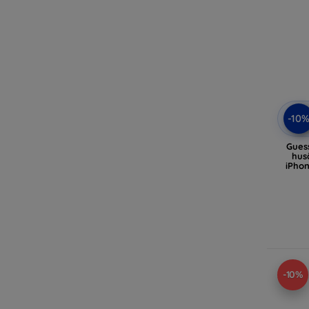
-10
Gues
hus
iPhon
-10%