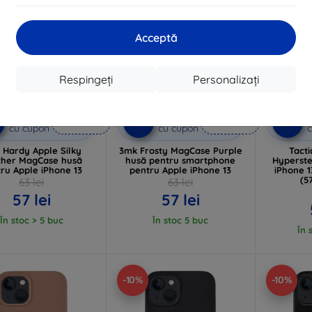
Acceptă
Respingeți
Personalizați
Reducere
Reducere
%
-10%
-10%
EXTRA10
EXTRA10
cu cupon
cu cupon
c
 Hardy Apple Silky
3mk Frosty MagCase Purple
Tact
ther MagCase husă
husă pentru smartphone
Hyperste
ru Apple iPhone 13
pentru Apple iPhone 13
iPhone 
(5
63 lei
63 lei
57 lei
57 lei
În stoc > 5 buc
În stoc 5 buc
În 
-10%
-10%