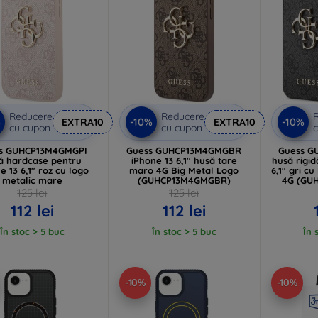
Reducere
Reducere
%
-10%
-10%
EXTRA10
EXTRA10
cu cupon
cu cupon
c
s GUHCP13M4GMGPI
Guess GUHCP13M4GMGBR
Guess 
ă hardcase pentru
iPhone 13 6,1" husă tare
husă rigid
e 13 6,1" roz cu logo
maro 4G Big Metal Logo
6,1" gri c
metalic mare
(GUHCP13M4GMGBR)
4G (GU
125 lei
125 lei
112 lei
112 lei
În stoc > 5 buc
În stoc > 5 buc
În 
-10%
-10%