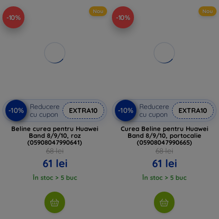
Nou
Nou
-10%
-10%
Reducere
Reducere
-10%
-10%
EXTRA10
EXTRA10
cu cupon
cu cupon
Beline curea pentru Huawei
Curea Beline pentru Huawei
Band 8/9/10, roz
Band 8/9/10, portocalie
(05908047990641)
(05908047990665)
68 lei
68 lei
61 lei
61 lei
În stoc > 5 buc
În stoc > 5 buc