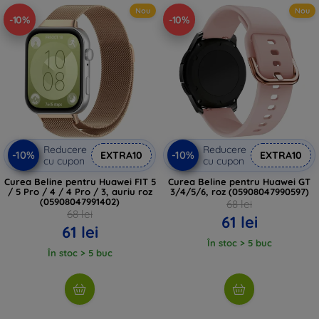
Nou
Nou
-10%
-10%
Reducere
Reducere
-10%
-10%
EXTRA10
EXTRA10
cu cupon
cu cupon
Curea Beline pentru Huawei FIT 5
Curea Beline pentru Huawei GT
/ 5 Pro / 4 / 4 Pro / 3, auriu roz
3/4/5/6, roz (05908047990597)
(05908047991402)
68 lei
68 lei
61 lei
61 lei
În stoc > 5 buc
În stoc > 5 buc