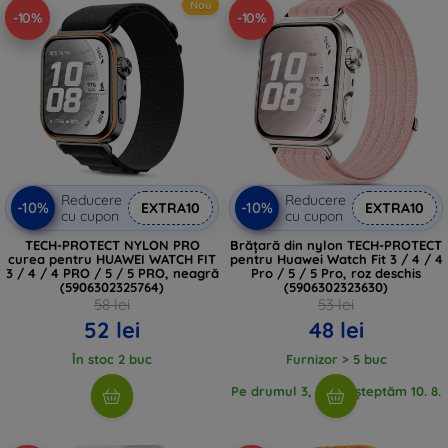
Nou
-10%
-10%
confort maxim. Personalizați-vă ceasul Huawei pentru a se
potrivi stilului și nevoilor dumneavoastră unice cu ajutorul
selecției noastre diverse de curele.
Reducere
Reducere
-10%
-10%
EXTRA10
EXTRA10
cu cupon
cu cupon
TECH-PROTECT NYLON PRO
Brățară din nylon TECH-PROTECT
curea pentru HUAWEI WATCH FIT
pentru Huawei Watch Fit 3 / 4 / 4
3 / 4 / 4 PRO / 5 / 5 PRO, neagră
Pro / 5 / 5 Pro, roz deschis
(5906302325764)
(5906302323630)
58 lei
53 lei
52 lei
48 lei
În stoc 2 buc
Furnizor > 5 buc
Pe drumul 3, buc, așteptăm 10. 8.
2026