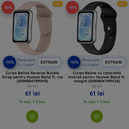
Nou
Nou
-10%
-10%
Reducere
Reducere
-10%
-10%
EXTRA10
EXTRA10
cu cupon
cu cupon
Curea Beline Reverse Buckle
Curea Beline cu cataramă
Strap pentru Huawei Band 11, roz
inversă pentru Huawei Band 11,
(05908047991419)
neagră (05908047991426)
68 lei
68 lei
61 lei
61 lei
În stoc > 5 buc
În stoc > 5 buc