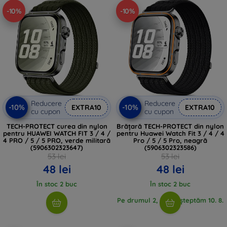
-10%
-10%
Reducere
Reducere
-10%
-10%
EXTRA10
EXTRA10
cu cupon
cu cupon
TECH-PROTECT curea din nylon
Brățară TECH-PROTECT din nylon
pentru HUAWEI WATCH FIT 3 / 4 /
pentru Huawei Watch Fit 3 / 4 / 4
4 PRO / 5 / 5 PRO, verde militară
Pro / 5 / 5 Pro, neagră
(5906302323647)
(5906302323586)
53 lei
53 lei
48 lei
48 lei
În stoc 2 buc
În stoc 2 buc
Pe drumul 2, buc, așteptăm 10. 8.
2026