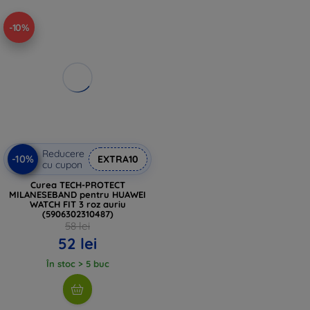
-10%
Reducere
-10%
EXTRA10
cu cupon
Curea TECH-PROTECT
MILANESEBAND pentru HUAWEI
WATCH FIT 3 roz auriu
(5906302310487)
58 lei
52 lei
În stoc > 5 buc