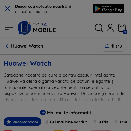
×
Descărcați aplicația noastră
și
cumpărați mai ușor
0
Huawei Watch
filtru
Huawei Watch
Categoría noastră de curele pentru ceasuri inteligente
Huawei vă oferă o gamă variată de opțiuni elegante și
funcționale, special concepute pentru a se potrivi cu
dispozitivele dumneavoastră Huawei. Descoperiți curele din
diverse materiale precum silicon, piele sau oțel inoxidabil,
disponibile într-o varietate de culori și stiluri. Indiferent dacă
doriți să schimbați look-ul ceasului pentru un eveniment
Mai multe informații
special sau căutați o curea mai sportivă pentru activitățile
Recomandate
Cel mai bine vândut
ieftin
scum
zilnice, veți găsi cu siguranță ceva potrivit. Toate produsele
noastre sunt de înaltă calitate, asigurându-vă durabilitate și