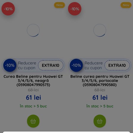
Nou
Nou
-10%
-10%
Reducere
Reducere
-10%
-10%
EXTRA10
EXTRA10
cu cupon
cu cupon
Curea Beline pentru Huawei GT
Beline curea pentru Huawei GT
3/4/5/6, neagră
3/4/5/6, portocalie
(05908047990573)
(05908047990580)
68 lei
68 lei
61 lei
61 lei
În stoc > 5 buc
În stoc > 5 buc