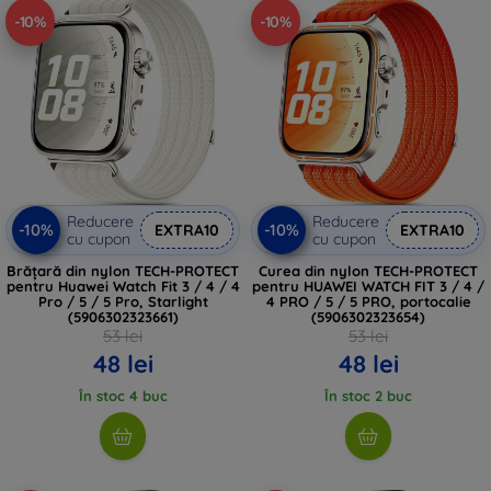
-10%
-10%
Reducere
Reducere
-10%
-10%
EXTRA10
EXTRA10
cu cupon
cu cupon
Brățară din nylon TECH-PROTECT
Curea din nylon TECH-PROTECT
pentru Huawei Watch Fit 3 / 4 / 4
pentru HUAWEI WATCH FIT 3 / 4 /
Pro / 5 / 5 Pro, Starlight
4 PRO / 5 / 5 PRO, portocalie
(5906302323661)
(5906302323654)
53 lei
53 lei
48 lei
48 lei
În stoc 4 buc
În stoc 2 buc