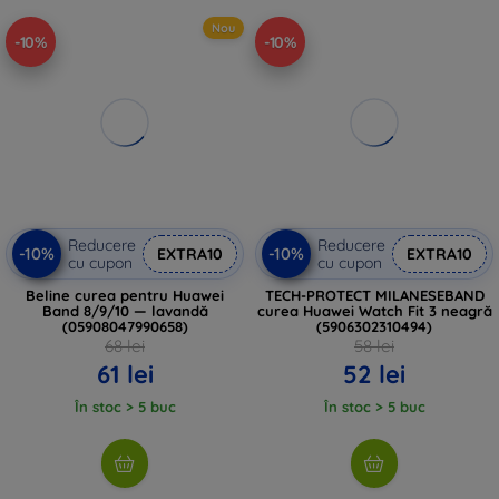
Nou
-10%
-10%
Reducere
Reducere
-10%
-10%
EXTRA10
EXTRA10
cu cupon
cu cupon
Beline curea pentru Huawei
TECH-PROTECT MILANESEBAND
Band 8/9/10 — lavandă
curea Huawei Watch Fit 3 neagră
(05908047990658)
(5906302310494)
68 lei
58 lei
61 lei
52 lei
În stoc > 5 buc
În stoc > 5 buc