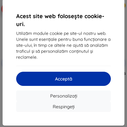
Nou
Nou
-10%
-10%
Acest site web folosește cookie-
uri.
Utilizăm module cookie pe site-ul nostru web.
Unele sunt esențiale pentru buna funcționare a
site-ului, în timp ce altele ne ajută să analizăm
traficul și să personalizăm conținutul și
reclamele.
Reducere
Reducere
-10%
-10%
EXTRA10
EXTRA10
cu cupon
cu cupon
Curea Beline pentru Huawei GT
Curea Beline pentru Huawei FIT 5
3/4/5/6, albastră
/ 5 Pro / 4 / 4 Pro / 3, roz
Acceptă
(05908047990566)
(05908047990603)
68 lei
68 lei
61 lei
61 lei
Personalizați
În stoc > 5 buc
În stoc > 5 buc
Respingeți