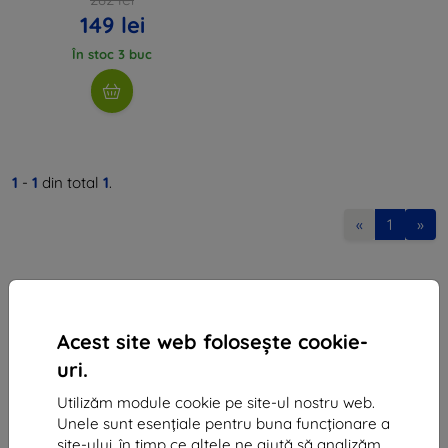
149 lei
În stoc 3 buc
1
-
1
din total
1
.
«
1
»
Acest site web folosește cookie-
uri.
Shield-Sk s.r.o.
Utilizăm module cookie pe site-ul nostru web.
Ulica Rudolfa Mocka 3750/2A
Unele sunt esențiale pentru buna funcționare a
841 04 Bratislava
site-ului, în timp ce altele ne ajută să analizăm