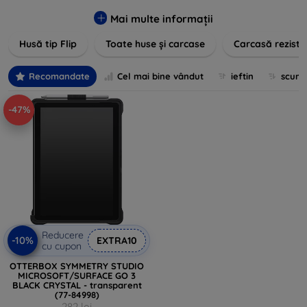
pentru un aspect sofisticat, avem produse care să
îndeplinească toate cerințele dvs. Descoperiți varietatea
Mai multe informații
noastră de opțiuni în culori vibrante, materiale de calitate și
Husă tip Flip
Toate huse și carcase
Carcasă reziste
designuri inovatoare menite să ofere nu doar protecție, ci și
un plus de personalitate dispozitivelor dumneavoastră.
Recomandate
Cel mai bine vândut
ieftin
scum
-47%
Reducere
-10%
EXTRA10
cu cupon
OTTERBOX SYMMETRY STUDIO
MICROSOFT/SURFACE GO 3
BLACK CRYSTAL - transparent
(77-84998)
282 lei