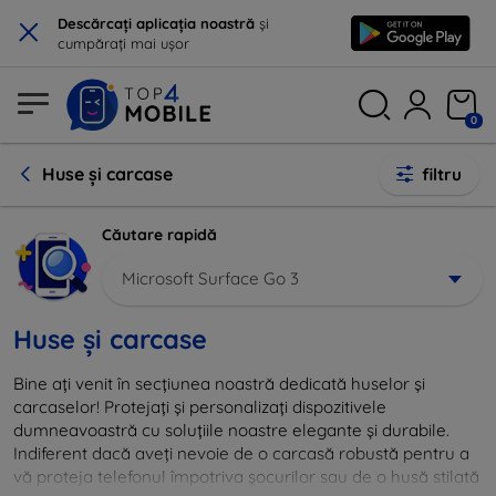
×
Descărcați aplicația noastră
și
cumpărați mai ușor
0
Huse și carcase
filtru
Căutare rapidă
Microsoft Surface Go 3
Huse și carcase
Bine ați venit în secțiunea noastră dedicată huselor și
carcaselor! Protejați și personalizați dispozitivele
dumneavoastră cu soluțiile noastre elegante și durabile.
Indiferent dacă aveți nevoie de o carcasă robustă pentru a
vă proteja telefonul împotriva șocurilor sau de o husă stilată