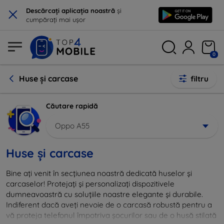
×
Descărcați aplicația noastră
și
cumpărați mai ușor
0
Huse și carcase
filtru
Căutare rapidă
Oppo A55
Huse și carcase
Bine ați venit în secțiunea noastră dedicată huselor și
carcaselor! Protejați și personalizați dispozitivele
dumneavoastră cu soluțiile noastre elegante și durabile.
Indiferent dacă aveți nevoie de o carcasă robustă pentru a
vă proteja telefonul împotriva șocurilor sau de o husă stilată