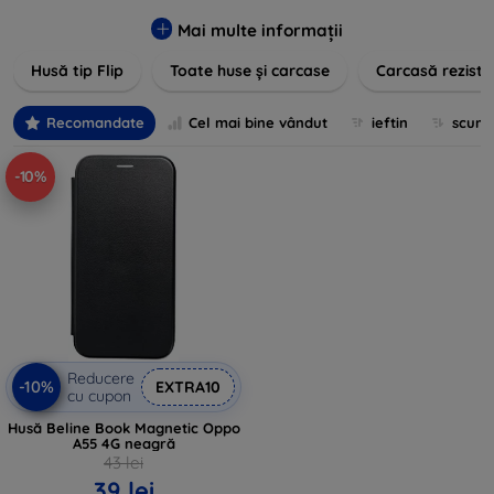
pentru un aspect sofisticat, avem produse care să
îndeplinească toate cerințele dvs. Descoperiți varietatea
Mai multe informații
noastră de opțiuni în culori vibrante, materiale de calitate și
Husă tip Flip
Toate huse și carcase
Carcasă reziste
designuri inovatoare menite să ofere nu doar protecție, ci și
un plus de personalitate dispozitivelor dumneavoastră.
Recomandate
Cel mai bine vândut
ieftin
scum
-10%
Reducere
-10%
EXTRA10
cu cupon
Husă Beline Book Magnetic Oppo
A55 4G neagră
43 lei
39 lei