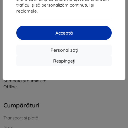
traficul și să personalizăm conținutul și
CIF:
46701494
reclamele.
CUI TVA:
SK2023549671
Contact
Acceptă
info@top4mobile.eu
Personalizați
Scrieți-ne
Respingeți
De luni până vineri:
Online
8:00 - 16:00
Sâmbătă și duminică:
Offline
Cumpărături
Transport și plată