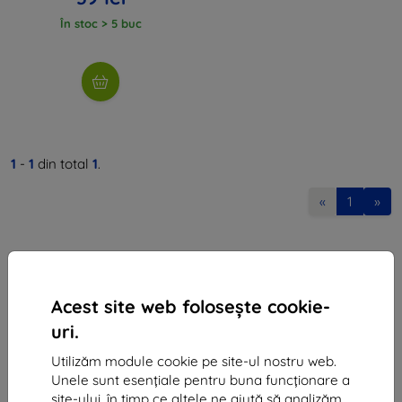
În stoc > 5 buc
1
-
1
din total
1
.
«
1
»
Acest site web folosește cookie-
uri.
Shield-Sk s.r.o.
Utilizăm module cookie pe site-ul nostru web.
Ulica Rudolfa Mocka 3750/2A
Unele sunt esențiale pentru buna funcționare a
841 04 Bratislava
site-ului, în timp ce altele ne ajută să analizăm