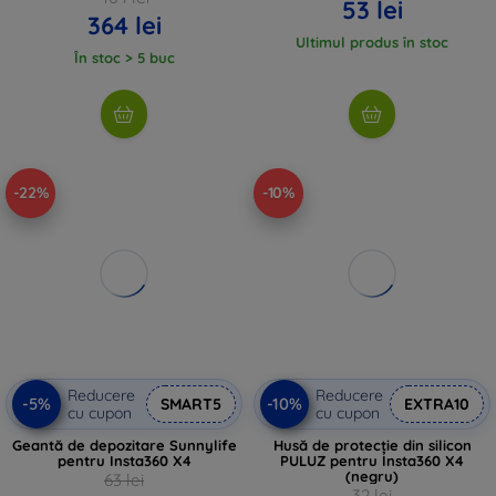
53 lei
364 lei
Ultimul produs în stoc
În stoc > 5 buc
-22%
-10%
Reducere
Reducere
-5%
-10%
SMART5
EXTRA10
cu cupon
cu cupon
Geantă de depozitare Sunnylife
Husă de protecție din silicon
pentru Insta360 X4
PULUZ pentru Insta360 X4
(negru)
63 lei
32 lei