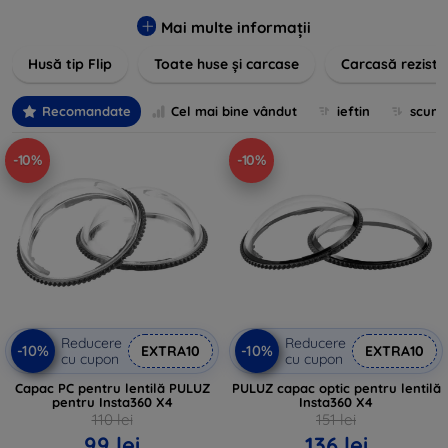
pentru un aspect sofisticat, avem produse care să
îndeplinească toate cerințele dvs. Descoperiți varietatea
Mai multe informații
noastră de opțiuni în culori vibrante, materiale de calitate și
Husă tip Flip
Toate huse și carcase
Carcasă reziste
designuri inovatoare menite să ofere nu doar protecție, ci și
un plus de personalitate dispozitivelor dumneavoastră.
Recomandate
Cel mai bine vândut
ieftin
scum
-10%
-10%
Reducere
Reducere
-10%
-10%
EXTRA10
EXTRA10
cu cupon
cu cupon
Capac PC pentru lentilă PULUZ
PULUZ capac optic pentru lentilă
pentru Insta360 X4
Insta360 X4
110 lei
151 lei
99 lei
136 lei