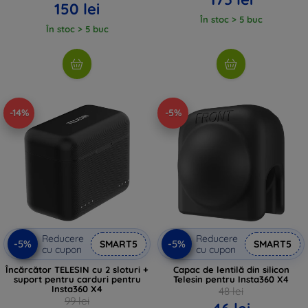
150 lei
În stoc > 5 buc
În stoc > 5 buc
-14%
-5%
Reducere
Reducere
-5%
-5%
SMART5
SMART5
cu cupon
cu cupon
Încărcător TELESIN cu 2 sloturi +
Capac de lentilă din silicon
suport pentru carduri pentru
Telesin pentru Insta360 X4
Insta360 X4
48 lei
99 lei