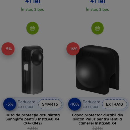
41 lei
41 lei
În stoc 2 buc
În stoc 2 buc
-5%
-16%
Reducere
Reducere
-5%
-10%
SMART5
EXTRA10
cu cupon
cu cupon
Husă de protecție actualizată
Capac protector durabil din
Sunnylife pentru Insta360 X4
silicon Puluz pentru lentila
(X4-K842)
camerei Insta360 X4
48 lei
32 lei