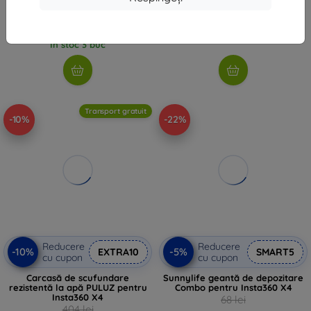
30 lei
37 lei
35 lei
În stoc > 5 buc
În stoc 3 buc
Transport gratuit
-10%
-22%
Reducere
Reducere
-10%
-5%
EXTRA10
SMART5
cu cupon
cu cupon
Carcasă de scufundare
Sunnylife geantă de depozitare
rezistentă la apă PULUZ pentru
Combo pentru Insta360 X4
Insta360 X4
68 lei
404 lei