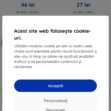
46 lei
27 lei
În stoc > 5 buc
În stoc 2 buc
Acest site web folosește cookie-
uri.
-5%
-5%
Utilizăm module cookie pe site-ul nostru web.
Unele sunt esențiale pentru buna funcționare a
site-ului, în timp ce altele ne ajută să analizăm
traficul și să personalizăm conținutul și
reclamele.
Acceptă
Reducere
Reducere
-5%
-5%
SMART5
SMART5
cu cupon
cu cupon
Carcasă protectoare din silicon și
Carcasă de protecție Sunnylife
Personalizați
capac pentru lentilă pentru
pentru Insta360 X4
Insta360 X4 de la Sunnylife
32 lei
(albastru)
Respingeți