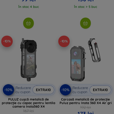
În stoc 4 buc
În stoc > 5 buc
-10%
-10%
Reducere
Reducere
-10%
-10%
EXTRA10
EXTRA10
cu cupon
cu cupon
PULUZ cușcă metalică de
Carcasă metalică de protecție
protecție cu capac pentru lentila
Puluz pentru Insta 360 X4 Air gri
camera Insta360 X4
192 lei
167 lei
173 lei