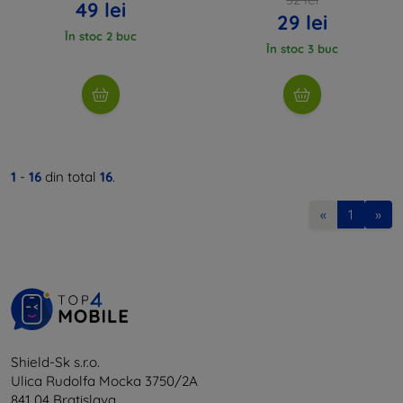
49 lei
29 lei
În stoc 2 buc
În stoc 3 buc
1
-
16
din total
16
.
«
1
»
Shield-Sk s.r.o.
Ulica Rudolfa Mocka 3750/2A
841 04 Bratislava