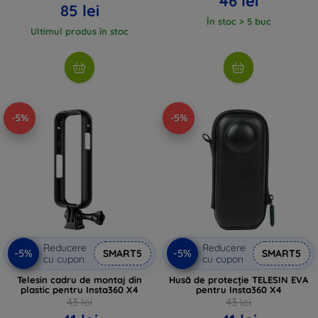
46 lei
85 lei
În stoc > 5 buc
Ultimul produs în stoc
-5%
-5%
Reducere
Reducere
-5%
-5%
SMART5
SMART5
cu cupon
cu cupon
Telesin cadru de montaj din
Husă de protecție TELESIN EVA
plastic pentru Insta360 X4
pentru Insta360 X4
43 lei
43 lei