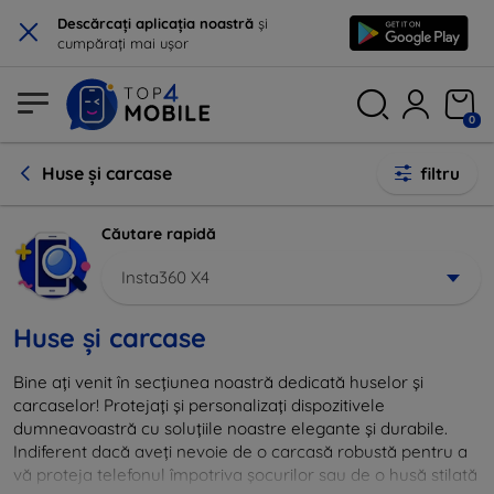
×
Descărcați aplicația noastră
și
cumpărați mai ușor
0
Huse și carcase
filtru
Căutare rapidă
Insta360 X4
Huse și carcase
Bine ați venit în secțiunea noastră dedicată huselor și
carcaselor! Protejați și personalizați dispozitivele
dumneavoastră cu soluțiile noastre elegante și durabile.
Indiferent dacă aveți nevoie de o carcasă robustă pentru a
vă proteja telefonul împotriva șocurilor sau de o husă stilată