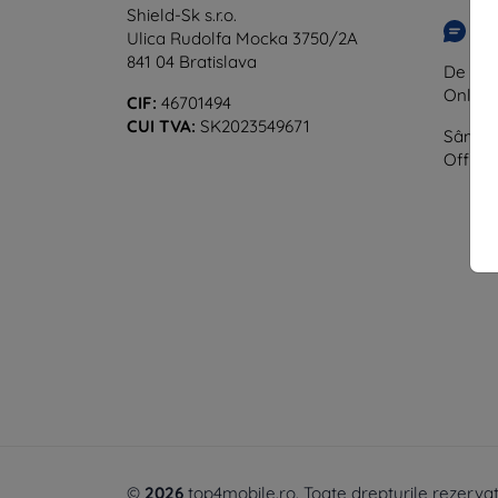
Shield-Sk s.r.o.
Sc
Ulica Rudolfa Mocka 3750/2A
841 04 Bratislava
De luni
Online
CIF:
46701494
CUI TVA:
SK2023549671
Sâmbăt
Offline
©
2026
top4mobile.ro. Toate drepturile rezervat