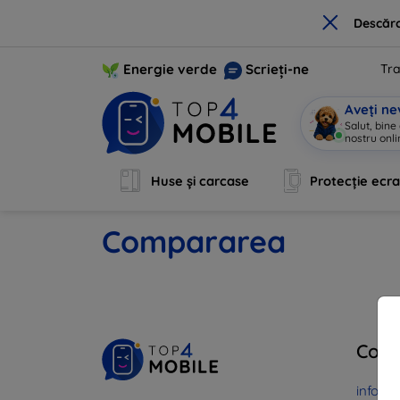
×
Descărc
Energie verde
Scrieți-ne
Tra
Aveți ne
Salut, bine
nostru onli
Huse și carcase
Protecție ecr
Compararea
Cont
info@t