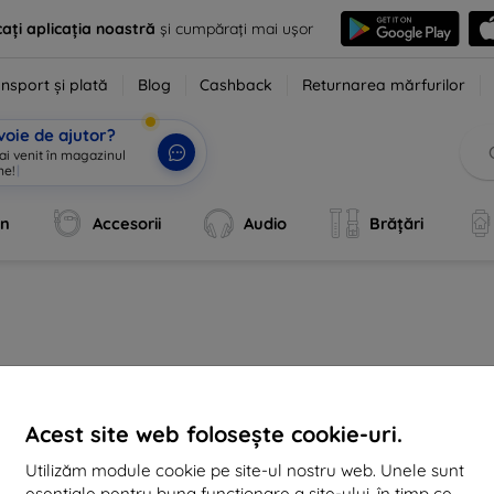
ați aplicația noastră
și cumpărați mai ușor
nsport și plată
Blog
Cashback
Returnarea mărfurilor
voie de ajutor?
 ai venit în magazinul
ne!
|
an
Accesorii
Audio
Brățări
act
Cumpărături
informație
Acest site web folosește cookie-uri.
Utilizăm module cookie pe site-ul nostru web. Unele sunt
op4mobile.eu
Transport și plată
Mărcile noastre
esențiale pentru buna funcționare a site-ului, în timp ce