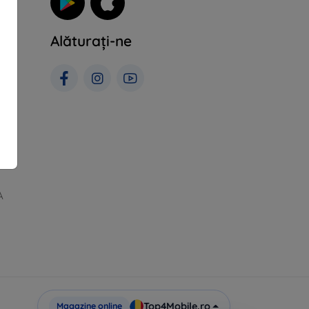
Alăturați-ne
ii
A
Top4Mobile.ro
Magazine online