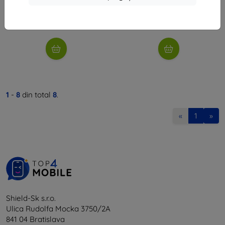
52 lei
60 lei
În stoc 5 buc
Ultimul produs în stoc
1
-
8
din total
8
.
«
1
»
Shield-Sk s.r.o.
Ulica Rudolfa Mocka 3750/2A
841 04 Bratislava