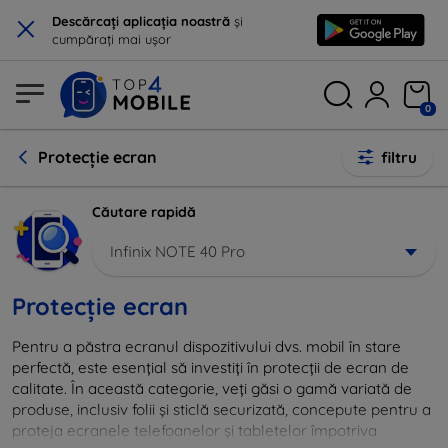
×
Descărcați aplicația noastră
și
cumpărați mai ușor
0
Protecție ecran
filtru
Căutare rapidă
Infinix NOTE 40 Pro
Protecție ecran
Pentru a păstra ecranul dispozitivului dvs. mobil în stare
perfectă, este esențial să investiți în protecții de ecran de
calitate. În această categorie, veți găsi o gamă variată de
produse, inclusiv folii și sticlă securizată, concepute pentru a
proteja ecranele telefoanelor și tabletelor împotriva