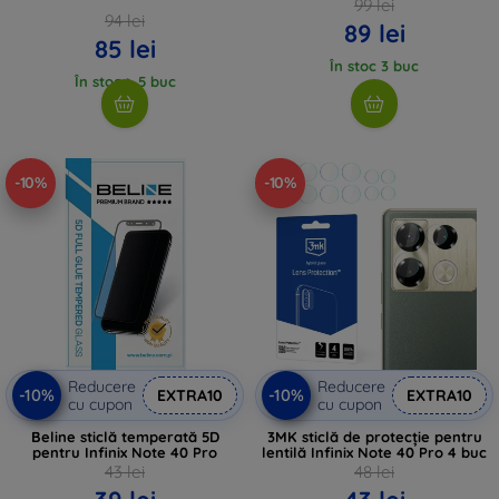
99 lei
94 lei
89 lei
85 lei
În stoc 3 buc
În stoc > 5 buc
-10%
-10%
Reducere
Reducere
-10%
-10%
EXTRA10
EXTRA10
cu cupon
cu cupon
Beline sticlă temperată 5D
3MK sticlă de protecție pentru
pentru Infinix Note 40 Pro
lentilă Infinix Note 40 Pro 4 buc
43 lei
48 lei