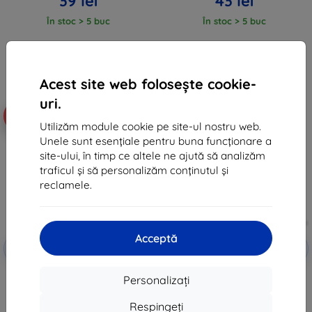
39 lei
43 lei
În stoc > 5 buc
În stoc > 5 buc
Acest site web folosește cookie-
uri.
-19%
-10%
Utilizăm module cookie pe site-ul nostru web.
Unele sunt esențiale pentru buna funcționare a
site-ului, în timp ce altele ne ajută să analizăm
traficul și să personalizăm conținutul și
reclamele.
Acceptă
Reducere
Reducere
-10%
-10%
EXTRA10
EXTRA10
cu cupon
cu cupon
3mk Silky Matt Privacy folie de
3MK ARC+ Film Infinix Note 40
Personalizați
protecție pentru Infinix Note 40
Pro folie Fullscreen
Pro
58 lei
Respingeți
74 lei