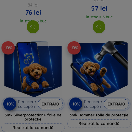
63 lei
84 lei
57 lei
76 lei
În stoc > 5 buc
În stoc > 5 buc
-10%
-10%
Reducere
Reducere
-10%
-10%
EXTRA10
EXTRA10
cu cupon
cu cupon
3mk Silverprotection+ folie de
3mk Hammer folie de protecție
protecție
Realizat la comandă
Realizat la comandă