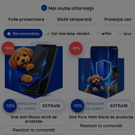
zgârieturilor, șocurilor și murdăriei. Protecțiile noastre sunt
fabricate din materiale durabile și sunt ușor de aplicat,
Mai multe informații
oferind o claritate excelentă și sensibilitate la atingere.
Folie protectoare
Sticlă temperată
Protecția came
Alegeți soluția care se potrivește cel mai bine nevoilor
dumneavoastră, indiferent de marca și modelul
dispozitivului. Asigurați-vă că investiția în tehnologie rămâne
Recomandate
Cel mai bine vândut
ieftin
scum
intactă și arată ca nouă mult timp cu protecțiile de ecran din
oferta noastră.
-10%
-10%
Reducere
Reducere
-10%
-10%
EXTRA10
EXTRA10
cu cupon
cu cupon
3mk Anti-Shock sticlă de
3mk Pure Matt Sticlă de protecție
protecție
Realizat la comandă
Realizat la comandă