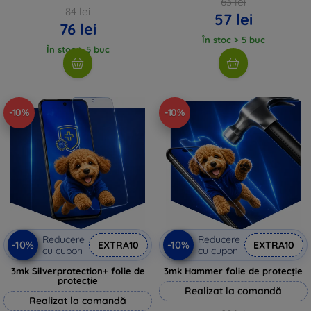
63 lei
84 lei
57 lei
76 lei
În stoc > 5 buc
În stoc > 5 buc
-10%
-10%
Reducere
Reducere
-10%
-10%
EXTRA10
EXTRA10
cu cupon
cu cupon
3mk Silverprotection+ folie de
3mk Hammer folie de protecție
protecție
Realizat la comandă
Realizat la comandă