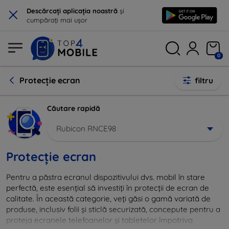
×
Descărcați aplicația noastră
și
cumpărați mai ușor
0
Protecție ecran
filtru
Căutare rapidă
Rubicon RNCE98
Protecție ecran
Pentru a păstra ecranul dispozitivului dvs. mobil în stare
perfectă, este esențial să investiți în protecții de ecran de
calitate. În această categorie, veți găsi o gamă variată de
produse, inclusiv folii și sticlă securizată, concepute pentru a
proteja ecranele telefoanelor și tabletelor împotriva