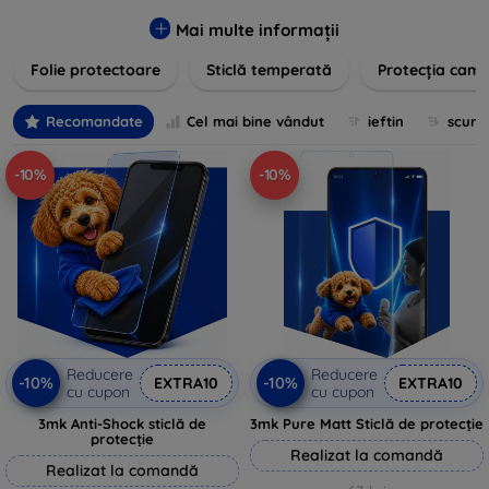
zgârieturilor, șocurilor și murdăriei. Protecțiile noastre sunt
fabricate din materiale durabile și sunt ușor de aplicat,
Mai multe informații
oferind o claritate excelentă și sensibilitate la atingere.
Folie protectoare
Sticlă temperată
Protecția came
Alegeți soluția care se potrivește cel mai bine nevoilor
dumneavoastră, indiferent de marca și modelul
dispozitivului. Asigurați-vă că investiția în tehnologie rămâne
Recomandate
Cel mai bine vândut
ieftin
scum
intactă și arată ca nouă mult timp cu protecțiile de ecran din
oferta noastră.
-10%
-10%
Reducere
Reducere
-10%
-10%
EXTRA10
EXTRA10
cu cupon
cu cupon
3mk Anti-Shock sticlă de
3mk Pure Matt Sticlă de protecție
protecție
Realizat la comandă
Realizat la comandă