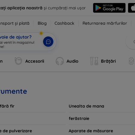
ați aplicația noastră
și cumpărați mai ușor
nsport și plată
Blog
Cashback
Returnarea mărfurilor
voie de ajutor?
 ai venit
|
an
Accesorii
Audio
Brățări
trumente
fără fir
Unealta de mana
ferăstraie
e de pulverizare
Aparate de măsurare