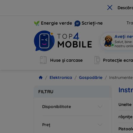
×
Descărc
Energie verde
Scrieți-ne
Tra
Aveți ne
Salut, bine
Huse și carcase
Protecție ecr
Elektronica
Gospodărie
Instrumente
Ins
FILTRU
Unelte 
Disponibilitate
râșnițe
Preț
Pistoal