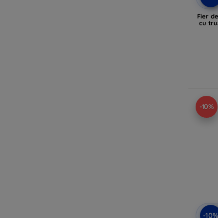
Fier de
cu tru
-10%
-10