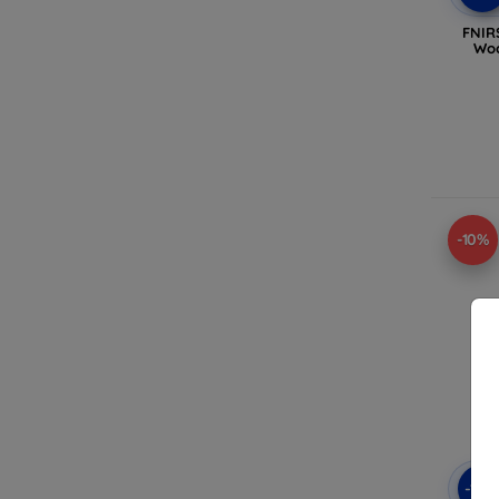
FNIR
Woo
-10%
-10