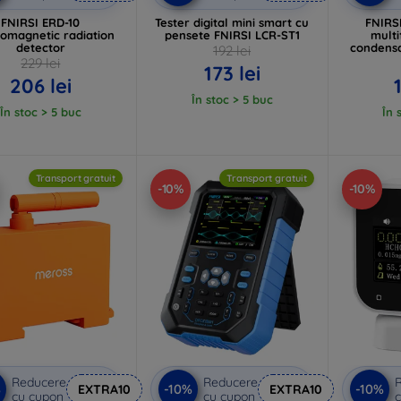
FNIRSI ERD-10
Tester digital mini smart cu
FNIRSI
romagnetic radiation
pensete FNIRSI LCR-ST1
multi
detector
condensat
192 lei
229 lei
173 lei
206 lei
În stoc > 5 buc
În stoc > 5 buc
În 
Transport gratuit
Transport gratuit
-10%
-10%
Reducere
Reducere
%
-10%
-10%
EXTRA10
EXTRA10
cu cupon
cu cupon
c