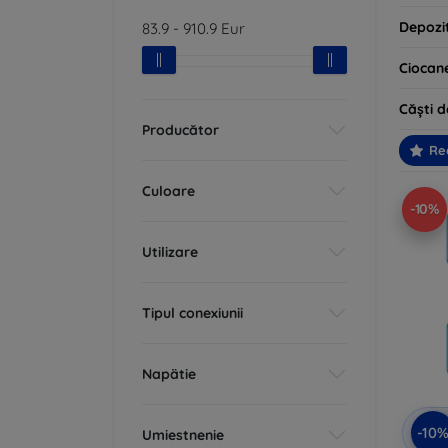
Depozi
83.9
-
910.9
Eur
Ciocan
Căști 
Producător
Re
Culoare
-10%
Utilizare
Tipul conexiunii
Napätie
-10
Umiestnenie