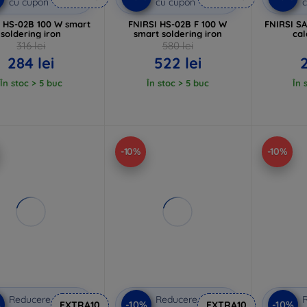
cu cupon
cu cupon
c
I HS-02B 100 W smart
FNIRSI HS-02B F 100 W
FNIRSI SA
soldering iron
smart soldering iron
cal
316 lei
580 lei
284 lei
522 lei
În stoc > 5 buc
În stoc > 5 buc
În 
-10%
-10%
Reducere
Reducere
%
-10%
-10%
EXTRA10
EXTRA10