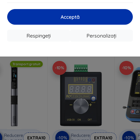
 FDM-02 Sound Level
Multifunctional ionizing
FNIRSI
Meter
radiation detector FNIRSI
multifu
Acceptă
GC-03 WT
b
234 lei
523 lei
211 lei
471 lei
Respingeți
Personalizați
În stoc > 5 buc
În stoc > 5 buc
În 
Transport gratuit
-10%
-10%
Reducere
Reducere
%
-10%
-10%
EXTRA10
EXTRA10