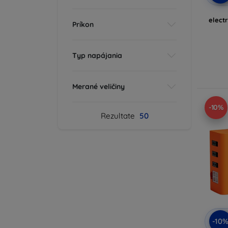
elect
Príkon
Typ napájania
Merané veličiny
-10%
Rezultate
50
-10