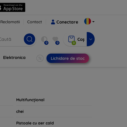
Reclamatii
Contact
Conectare
Coș
0
0
0
Elektronica
Lichidare de stoc
Multifuncțional
chei
Pistoale cu aer cald