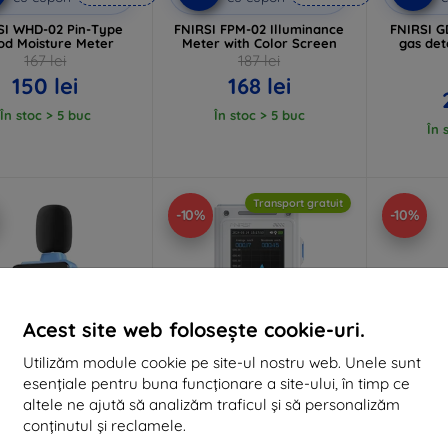
SI WHD-02 Pin-Type
FNIRSI FPM-02 Illuminance
FNIRSI G
d Moisture Meter
Meter with Color Screen
gas det
167 lei
187 lei
150 lei
168 lei
În stoc > 5 buc
În stoc > 5 buc
În 
Transport gratuit
-10%
-10%
Acest site web folosește cookie-uri.
Utilizăm module cookie pe site-ul nostru web. Unele sunt
esențiale pentru buna funcționare a site-ului, în timp ce
altele ne ajută să analizăm traficul și să personalizăm
conținutul și reclamele.
Reducere
Reducere
%
-10%
-10%
EXTRA10
EXTRA10
cu cupon
cu cupon
c