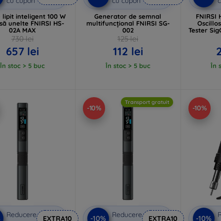
cu cupon
cu cupon
c
 lipit inteligent 100 W
Generator de semnal
FNIRSI 
să unelte FNIRSI HS-
multifuncțional FNIRSI SG-
Oscillo
02A MAX
002
Tester Sig
730 lei
125 lei
657 lei
112 lei
În stoc > 5 buc
În stoc > 5 buc
În 
Transport gratuit
-10%
-10%
Reducere
Reducere
%
-10%
-10%
EXTRA10
EXTRA10