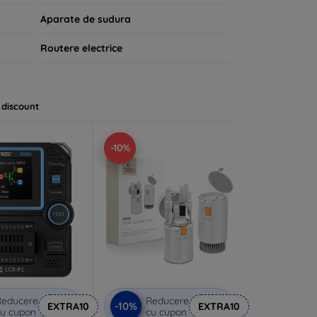
Aparate de sudura
Routere electrice
 discount
-10%
Reducere
Reducere
-10%
EXTRA10
EXTRA10
u cupon
cu cupon