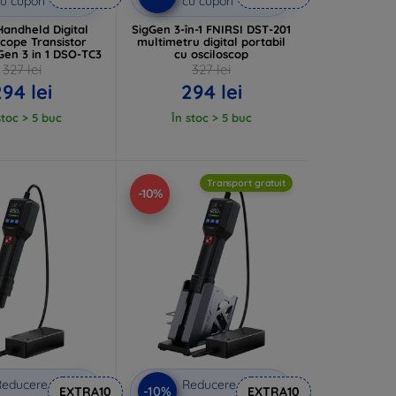
u cupon
cu cupon
Handheld Digital
SigGen 3-în-1 FNIRSI DST-201
scope Transistor
multimetru digital portabil
Gen 3 in 1 DSO-TC3
cu osciloscop
327 lei
327 lei
294 lei
294 lei
stoc > 5 buc
În stoc > 5 buc
Transport gratuit
-10%
Reducere
Reducere
-10%
EXTRA10
EXTRA10