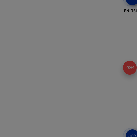
FNIRS
-10%
-10