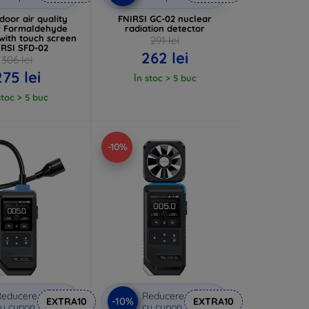
ndoor air quality
FNIRSI GC-02 nuclear
r Formaldehyde
radiation detector
with touch screen
291 lei
IRSI SFD-02
262 lei
306 lei
275 lei
În stoc > 5 buc
stoc > 5 buc
-10%
Reducere
Reducere
-10%
EXTRA10
EXTRA10
u cupon
cu cupon