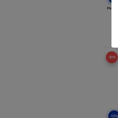
FNIRSI
-10%
-10