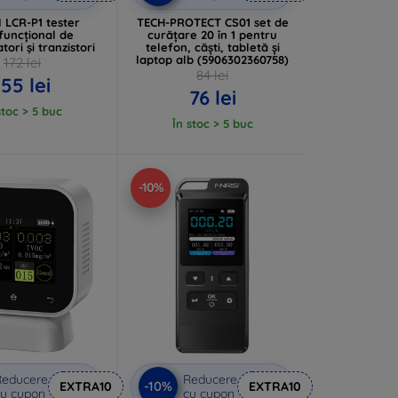
 LCR-P1 tester
TECH-PROTECT CS01 set de
funcțional de
curățare 20 în 1 pentru
ori și tranzistori
telefon, căști, tabletă și
laptop alb (5906302360758)
172 lei
84 lei
155 lei
76 lei
stoc > 5 buc
În stoc > 5 buc
-10%
Reducere
Reducere
-10%
EXTRA10
EXTRA10
u cupon
cu cupon