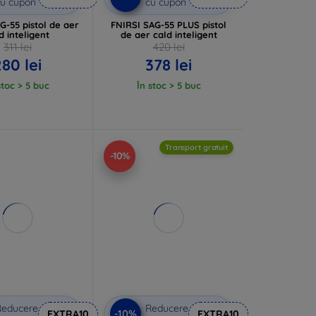
u cupon
cu cupon
G-55 pistol de aer
FNIRSI SAG-55 PLUS pistol
d inteligent
de aer cald inteligent
311 lei
420 lei
280 lei
378 lei
stoc > 5 buc
În stoc > 5 buc
Transport gratuit
-10%
Reducere
Reducere
-10%
EXTRA10
EXTRA10