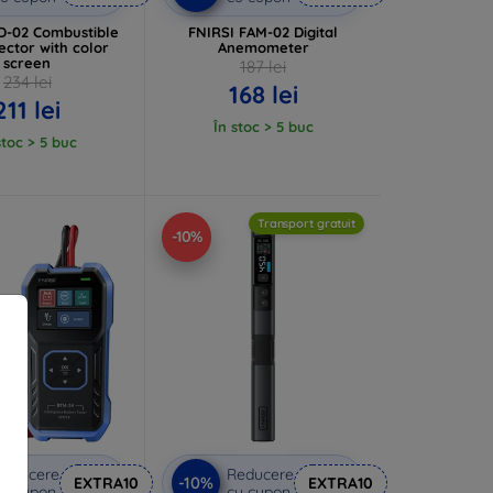
D-02 Combustible
FNIRSI FAM-02 Digital
ector with color
Anemometer
screen
187 lei
234 lei
168 lei
211 lei
În stoc > 5 buc
stoc > 5 buc
Transport gratuit
-10%
Reducere
Reducere
-10%
EXTRA10
EXTRA10
u cupon
cu cupon