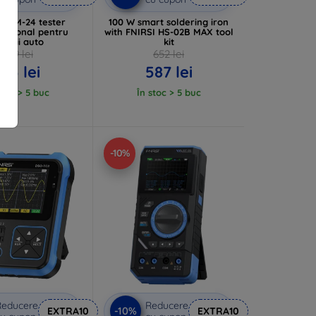
 BTM-24 tester
100 W smart soldering iron
ncțional pentru
with FNIRSI HS-02B MAX tool
aterii auto
kit
239 lei
652 lei
215 lei
587 lei
stoc > 5 buc
În stoc > 5 buc
-10%
Reducere
Reducere
-10%
EXTRA10
EXTRA10