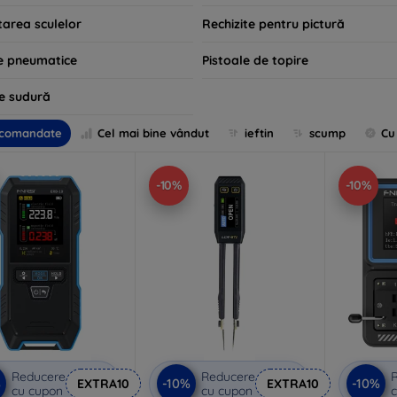
tarea sculelor
Rechizite pentru pictură
e pneumatice
Pistoale de topire
de sudură
comandate
Cel mai bine vândut
ieftin
scump
Cu
-10%
-10%
Reducere
Reducere
%
-10%
-10%
EXTRA10
EXTRA10
cu cupon
cu cupon
c