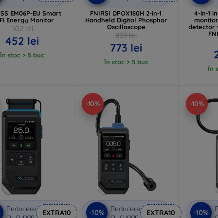
SS EM06P-EU Smart
FNIRSI DPOX180H 2-in-1
4-in-1 i
Fi Energy Monitor
Handheld Digital Phosphor
monito
Oscilloscope
detector 
502 lei
FN
859 lei
452 lei
773 lei
În stoc > 5 buc
În stoc > 5 buc
În 
-10%
-10%
Reducere
Reducere
%
-10%
-10%
EXTRA10
EXTRA10
cu cupon
cu cupon
c