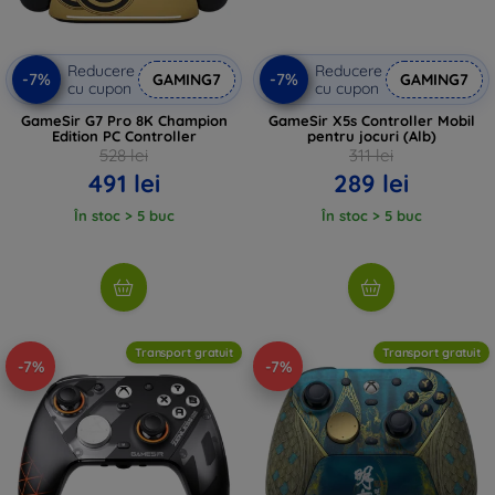
Reducere
Reducere
-7%
-7%
GAMING7
GAMING7
cu cupon
cu cupon
GameSir G7 Pro 8K Champion
GameSir X5s Controller Mobil
Edition PC Controller
pentru jocuri (Alb)
528 lei
311 lei
491 lei
289 lei
În stoc > 5 buc
În stoc > 5 buc
Transport gratuit
Transport gratuit
-7%
-7%