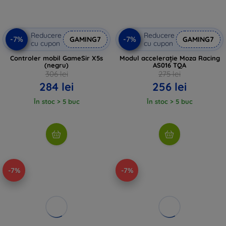
Reducere
Reducere
-7%
-7%
GAMING7
GAMING7
cu cupon
cu cupon
Controler mobil GameSir X5s
Modul accelerație Moza Racing
(negru)
AS016 TQA
306 lei
275 lei
284 lei
256 lei
În stoc > 5 buc
În stoc > 5 buc
-7%
-7%