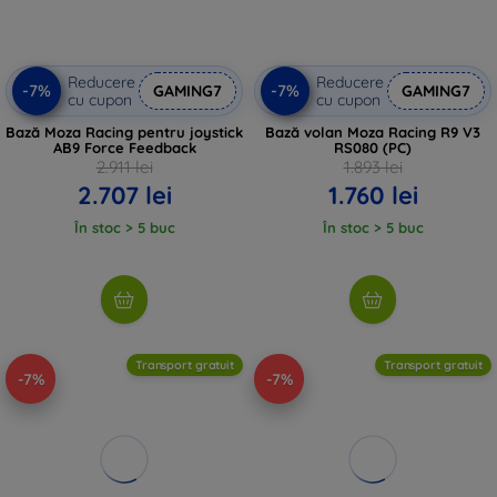
Reducere
Reducere
-7%
-7%
GAMING7
GAMING7
cu cupon
cu cupon
Bază Moza Racing pentru joystick
Bază volan Moza Racing R9 V3
AB9 Force Feedback
RS080 (PC)
2.911 lei
1.893 lei
2.707 lei
1.760 lei
În stoc > 5 buc
În stoc > 5 buc
Transport gratuit
Transport gratuit
-7%
-7%