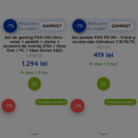
Reducere
Reducere
-7%
-7%
GAMING7
GAMING7
cu cupon
cu cupon
Set de gaming PXN-V10 Ultra -
Set pedale PXN PD HM - frână și
volan + pedală + cleme +
accelerație (Windows 7/8/10/11)
accesorii de montaj (PS4 / Xbox
451 lei
One / PC / Xbox Series X&S)
419 lei
1.392 lei
1.294 lei
În stoc > 5 buc
În stoc > 5 buc
Transport gratuit
Transport gratuit
-7%
-7%