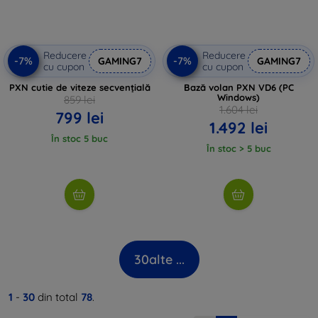
Reducere
Reducere
-7%
-7%
GAMING7
GAMING7
cu cupon
cu cupon
PXN cutie de viteze secvențială
Bază volan PXN VD6 (PC
Windows)
859 lei
1.604 lei
799 lei
1.492 lei
În stoc 5 buc
În stoc > 5 buc
30
alte ...
1
-
30
din total
78
.