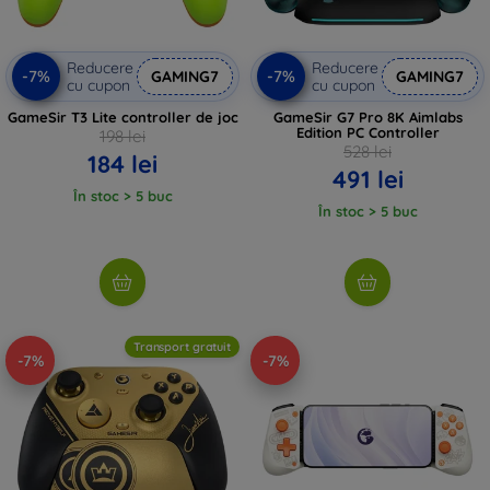
Reducere
Reducere
-7%
-7%
GAMING7
GAMING7
cu cupon
cu cupon
GameSir T3 Lite controller de joc
GameSir G7 Pro 8K Aimlabs
Edition PC Controller
198 lei
528 lei
184 lei
491 lei
În stoc > 5 buc
În stoc > 5 buc
Transport gratuit
-7%
-7%