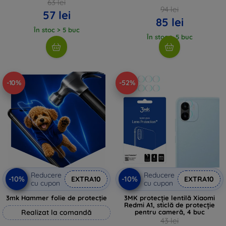
63 lei
94 lei
57 lei
85 lei
În stoc > 5 buc
În stoc > 5 buc
-10%
-52%
Reducere
Reducere
-10%
-10%
EXTRA10
EXTRA10
cu cupon
cu cupon
3mk Hammer folie de protecție
3MK protecție lentilă Xiaomi
Redmi A1, sticlă de protecție
Realizat la comandă
pentru cameră, 4 buc
43 lei