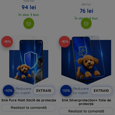
104 lei
84 lei
94 lei
76 lei
În stoc 3 buc
În stoc > 5 buc
-10%
-10%
Reducere
Reducere
-10%
-10%
EXTRA10
EXTRA10
cu cupon
cu cupon
3mk Pure Matt Sticlă de protecție
3mk Silverprotection+ folie de
protecție
Realizat la comandă
Realizat la comandă