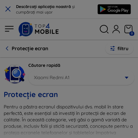
×
Descărcați aplicația noastră
și
cumpărați mai ușor
0
Protecție ecran
filtru
Căutare rapidă
Xiaomi Redmi A1
Protecție ecran
Pentru a păstra ecranul dispozitivului dvs. mobil în stare
perfectă, este esențial să investiți în protecții de ecran de
calitate. În această categorie, veți găsi o gamă variată de
produse, inclusiv folii și sticlă securizată, concepute pentru a
proteja ecranele telefoanelor și tabletelor împotriva