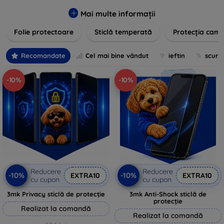
zgârieturilor, șocurilor și murdăriei. Protecțiile noastre sunt
fabricate din materiale durabile și sunt ușor de aplicat,
Mai multe informații
oferind o claritate excelentă și sensibilitate la atingere.
Folie protectoare
Sticlă temperată
Protecția came
Alegeți soluția care se potrivește cel mai bine nevoilor
dumneavoastră, indiferent de marca și modelul
dispozitivului. Asigurați-vă că investiția în tehnologie rămâne
Recomandate
Cel mai bine vândut
ieftin
scum
intactă și arată ca nouă mult timp cu protecțiile de ecran din
oferta noastră.
-10%
-10%
Reducere
Reducere
-10%
-10%
EXTRA10
EXTRA10
cu cupon
cu cupon
3mk Privacy sticlă de protecție
3mk Anti-Shock sticlă de
protecție
Realizat la comandă
Realizat la comandă