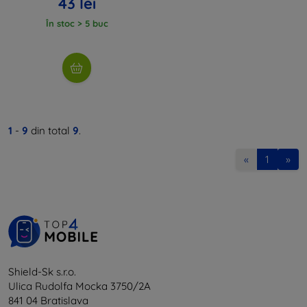
43 lei
În stoc > 5 buc
1
-
9
din total
9
.
«
1
»
Shield-Sk s.r.o.
Ulica Rudolfa Mocka 3750/2A
841 04 Bratislava