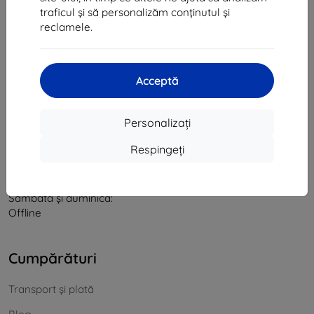
traficul și să personalizăm conținutul și
CIF:
46701494
reclamele.
CUI TVA:
SK2023549671
Contact
Acceptă
info@top4mobile.eu
Personalizați
Scrieți-ne
Respingeți
De luni până vineri:
Online
8:00 - 16:00
Sâmbătă și duminică:
Offline
Cumpărături
Transport și plată