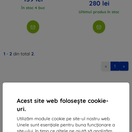
280 lei
În stoc 4 buc
Ultimul produs în stoc
1
-
2
din total
2
.
«
1
»
Acest site web folosește cookie-
uri.
Shield-Sk s.r.o.
Utilizăm module cookie pe site-ul nostru web.
Ulica Rudolfa Mocka 3750/2A
Unele sunt esențiale pentru buna funcționare a
841 04 Bratislava
site-ului, în timp ce altele ne ajută să analizăm