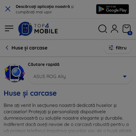
×
Descărcați aplicația noastră
și
cumpărați mai ușor
0
Huse și carcase
filtru
Căutare rapidă
ASUS ROG Ally
Huse și carcase
Bine ați venit în secțiunea noastră dedicată huselor și
carcaselor! Protejați și personalizați dispozitivele
dumneavoastră cu soluțiile noastre elegante și durabile.
Indiferent dacă aveți nevoie de o carcasă robustă pentru a
vă proteja telefonul împotriva șocurilor sau de o husă stilată