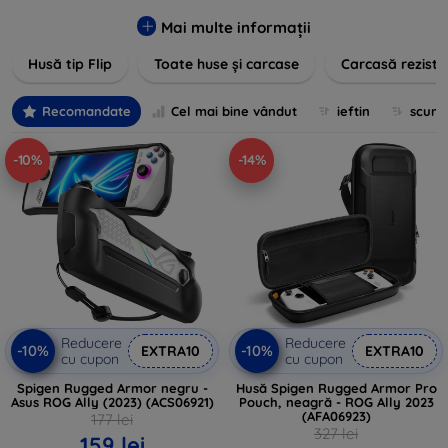
pentru un aspect sofisticat, avem produse care să
îndeplinească toate cerințele dvs. Descoperiți varietatea
Mai multe informații
noastră de opțiuni în culori vibrante, materiale de calitate și
Husă tip Flip
Toate huse și carcase
Carcasă reziste
designuri inovatoare menite să ofere nu doar protecție, ci și
un plus de personalitate dispozitivelor dumneavoastră.
Recomandate
Cel mai bine vândut
ieftin
scum
-10%
-14%
Reducere
Reducere
-10%
-10%
EXTRA10
EXTRA10
cu cupon
cu cupon
Spigen Rugged Armor negru -
Husă Spigen Rugged Armor Pro
Asus ROG Ally (2023) (ACS06921)
Pouch, neagră - ROG Ally 2023
(AFA06923)
177 lei
327 lei
159 lei