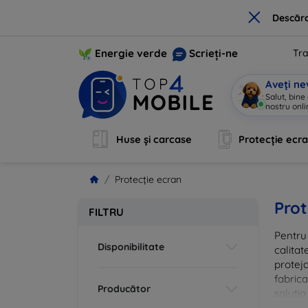
×
Descărc
Energie verde
Scrieți-ne
Tra
Aveți ne
Salut, bine
nostru onli
Huse și carcase
Protecție ecr
Protecție ecran
Prot
FILTRU
Pentru 
Disponibilitate
calitat
proteja
fabrica
Producător
soluția
vă că i