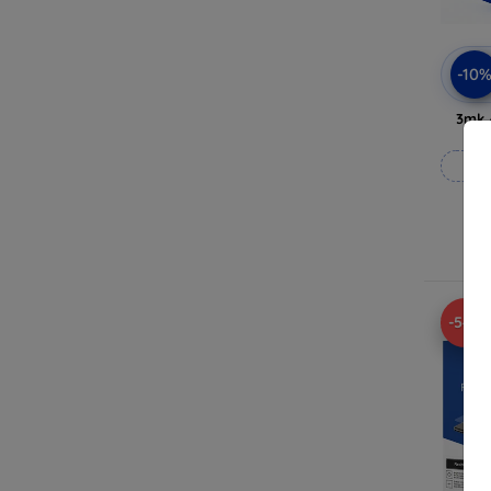
-10
3mk 
Rea
-54%