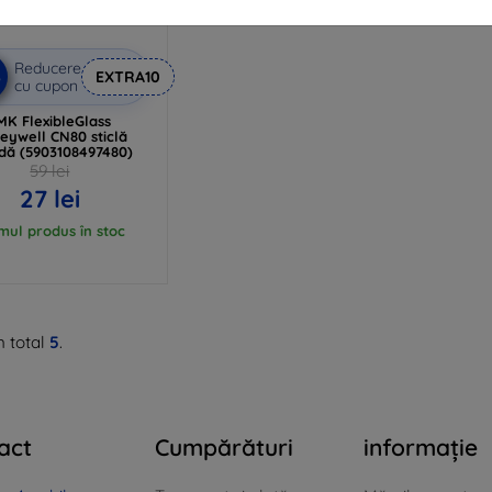
Reducere
%
EXTRA10
cu cupon
MK FlexibleGlass
eywell CN80 sticlă
idă (5903108497480)
59 lei
27 lei
imul produs în stoc
n total
5
.
act
Cumpărături
informație