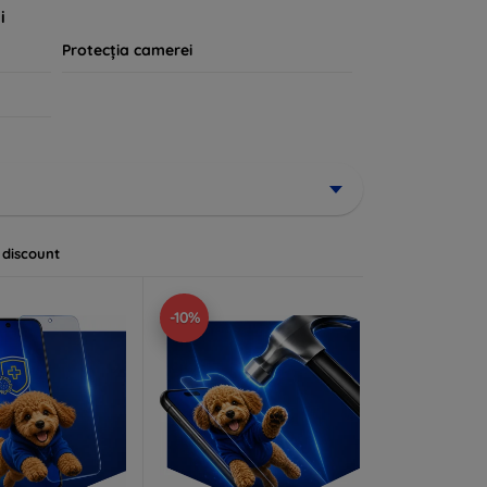
i
Protecția camerei
 discount
-10%