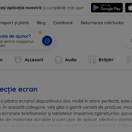
ați aplicația noastră
și cumpărați mai ușor
nsport și plată
Blog
Cashback
Returnarea mărfurilor
voie de ajutor?
 ai venit în magazinul
ne!
|
an
Accesorii
Audio
Brățări
ecție ecran
a păstra ecranul dispozitivului dvs. mobil în stare perfectă, este e
e. În această categorie, veți găsi o gamă variată de produse, inclu
 ecranele telefoanelor și tabletelor împotriva zgârieturilor, șocur
te din materiale durabile și sunt ușor de aplicat, oferind o clarita
 care se potrivește cel mai bine nevoilor dumneavoastră, indifere
nvestiția în tehnologie rămâne intactă și arată ca nouă mult timp