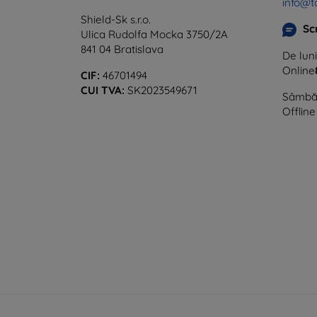
info@t
Shield-Sk s.r.o.
Sc
Ulica Rudolfa Mocka 3750/2A
841 04 Bratislava
De luni
Online
CIF:
46701494
CUI TVA:
SK2023549671
Sâmbăt
Offline