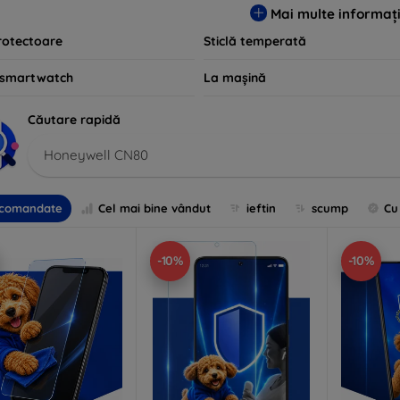
Mai multe informați
rotectoare
Sticlă temperată
 smartwatch
La mașină
Căutare rapidă
Honeywell CN80
comandate
Cel mai bine vândut
ieftin
scump
Cu
-10%
-10%