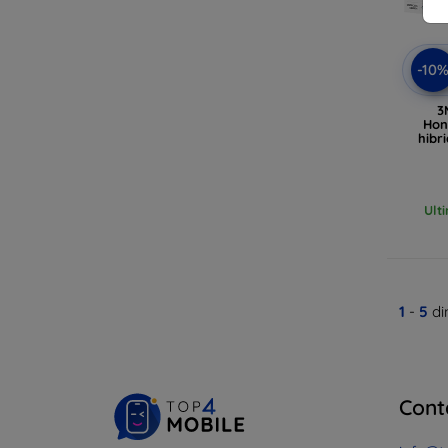
-10
3
Hon
hibr
Ult
1
-
5
di
Cont