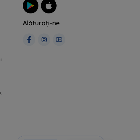
Alăturați-ne
ii
A