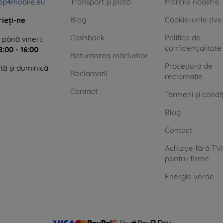
op4mobile.eu
Transport și plată
Mărcile noastre
Blog
Cookie-urile dvs.
rieți-ne
Cashback
Politica de
 până vineri:
confidențialitate
8:00 - 16:00
Returnarea mărfurilor
Procedura de
ă și duminică:
Reclamatii
reclamație
Contact
Termeni și condiț
Blog
Contact
Achiziție fără TV
pentru firme
Energie verde