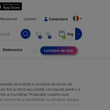
Reclamatii
Contact
Conectare
Coș
0
0
0
Elektronica
Lichidare de stoc
sențial să investiți în protecții de ecran de
siv folii și sticlă securizată, concepute pentru a
ilor și murdăriei. Protecțiile noastre sunt
te excelentă și sensibilitate la atingere. Alegeți
nt de marca și modelul dispozitivului. Asigurați-
 cu protecțiile de ecran din oferta noastră.