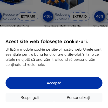
Reducere
Reducere
%
-10%
-10%
EXTRA10
EXTRA10
cu cupon
cu cupon
c
Anti-Shock sticlă de
3mk Pure Matt Sticlă de
3mk Silve
protecție
protecție
de
lizat la comandă
Realizat la comandă
Realiz
Acest site web folosește cookie-uri.
84 lei
63 lei
Utilizăm module cookie pe site-ul nostru web. Unele sunt
76 lei
57 lei
esențiale pentru buna funcționare a site-ului, în timp ce
În stoc > 5 buc
În stoc > 5 buc
În 
altele ne ajută să analizăm traficul și să personalizăm
conținutul și reclamele.
Acceptă
Respingeți
Personalizați