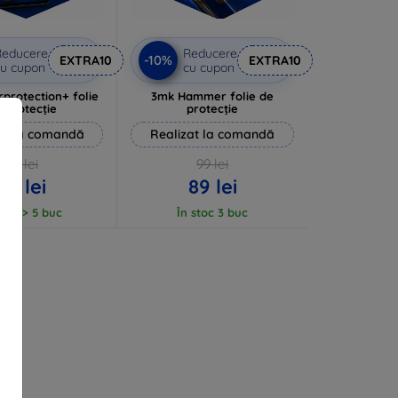
Reducere
Reducere
-10%
EXTRA10
EXTRA10
u cupon
cu cupon
rprotection+ folie
3mk Hammer folie de
 protecție
protecție
at la comandă
Realizat la comandă
94 lei
99 lei
85 lei
89 lei
stoc > 5 buc
În stoc 3 buc