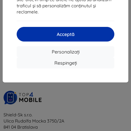
218 lei
203 lei
traficul și să personalizăm conținutul și
196 lei
165 lei
reclamele.
În stoc > 5 buc
Ultimul produs în stoc
Acceptă
Personalizați
1
-
6
din total
6
.
Respingeți
«
1
»
Shield-Sk s.r.o.
Ulica Rudolfa Mocka 3750/2A
841 04 Bratislava