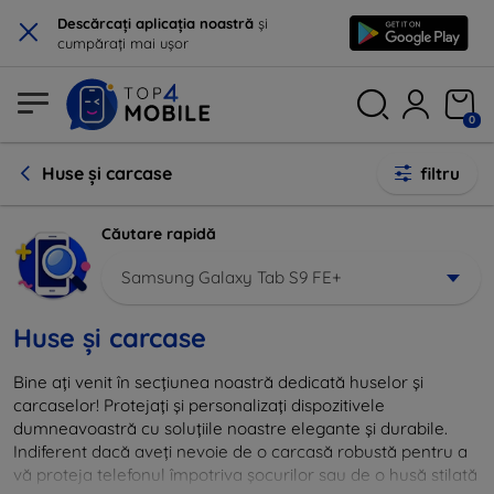
×
Descărcați aplicația noastră
și
cumpărați mai ușor
0
Huse și carcase
filtru
Căutare rapidă
Samsung Galaxy Tab S9 FE+
Huse și carcase
Bine ați venit în secțiunea noastră dedicată huselor și
carcaselor! Protejați și personalizați dispozitivele
dumneavoastră cu soluțiile noastre elegante și durabile.
Indiferent dacă aveți nevoie de o carcasă robustă pentru a
vă proteja telefonul împotriva șocurilor sau de o husă stilată