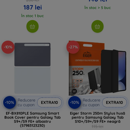
187 lei
În stoc > 5 buc
În stoc 1 buc
-10%
-27%
Reducere
Reducere
-10%
-10%
EXTRA10
EXTRA10
cu cupon
cu cupon
EF-BX810PLE Samsung Smart
Eiger Storm 250m Stylus husă
Book Cover pentru Galaxy Tab
pentru Samsung Galaxy Tab
S9+/S9 FE+ albastru
S10+/S9+/S9 FE+ neagră
(57983123230)
115 lei