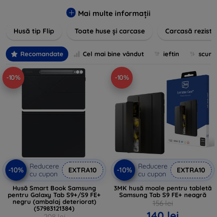
pentru un aspect sofisticat, avem produse care să
îndeplinească toate cerințele dvs. Descoperiți varietatea
Mai multe informații
noastră de opțiuni în culori vibrante, materiale de calitate și
Husă tip Flip
Toate huse și carcase
Carcasă reziste
designuri inovatoare menite să ofere nu doar protecție, ci și
un plus de personalitate dispozitivelor dumneavoastră.
Recomandate
Cel mai bine vândut
ieftin
scum
-10%
-10%
Reducere
Reducere
-10%
-10%
EXTRA10
EXTRA10
cu cupon
cu cupon
Husă Smart Book Samsung
3MK husă moale pentru tabletă
pentru Galaxy Tab S9+/S9 FE+
Samsung Tab S9 FE+ neagră
negru (ambalaj deteriorat)
156 lei
(57983121384)
140 lei
208 lei