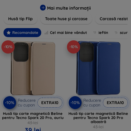
pentru un aspect sofisticat, avem produse care să
îndeplinească toate cerințele dvs. Descoperiți varietatea
Mai multe informații
noastră de opțiuni în culori vibrante, materiale de calitate și
Husă tip Flip
Toate huse și carcase
Carcasă reziste
designuri inovatoare menite să ofere nu doar protecție, ci și
un plus de personalitate dispozitivelor dumneavoastră.
Recomandate
Cel mai bine vândut
ieftin
scum
-10%
-10%
Reducere
Reducere
-10%
-10%
EXTRA10
EXTRA10
cu cupon
cu cupon
Husă tip carte magnetică Beline
Husă tip carte magnetică Beline
pentru Tecno Spark 20 Pro, auriu
pentru Tecno Spark 20 Pro
albastră
43 lei
43 lei
39 lei