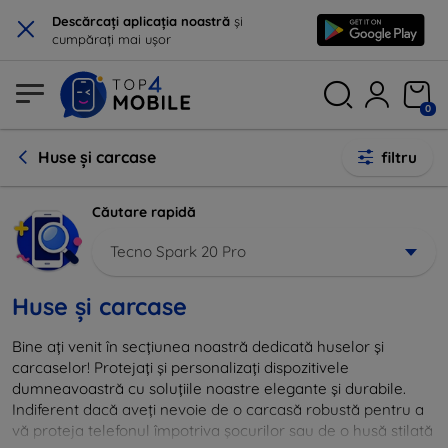
×
Descărcați aplicația noastră
și
cumpărați mai ușor
0
Huse și carcase
filtru
Căutare rapidă
Tecno Spark 20 Pro
Huse și carcase
Bine ați venit în secțiunea noastră dedicată huselor și
carcaselor! Protejați și personalizați dispozitivele
dumneavoastră cu soluțiile noastre elegante și durabile.
Indiferent dacă aveți nevoie de o carcasă robustă pentru a
vă proteja telefonul împotriva șocurilor sau de o husă stilată