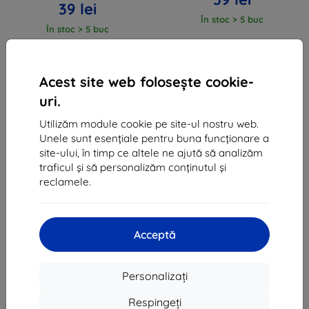
39 lei
În stoc > 5 buc
În stoc > 5 buc
Acest site web folosește cookie-
uri.
Utilizăm module cookie pe site-ul nostru web.
1
-
4
din total
4
.
Unele sunt esențiale pentru buna funcționare a
site-ului, în timp ce altele ne ajută să analizăm
«
1
»
traficul și să personalizăm conținutul și
reclamele.
Acceptă
Shield-Sk s.r.o.
Personalizați
Ulica Rudolfa Mocka 3750/2A
841 04 Bratislava
Respingeți