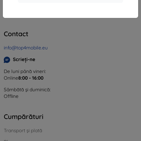
CIF:
46701494
CUI TVA:
SK2023549671
Contact
info@top4mobile.eu
Scrieți-ne
De luni până vineri:
Online
8:00 - 16:00
Sâmbătă și duminică:
Offline
Cumpărături
Transport și plată