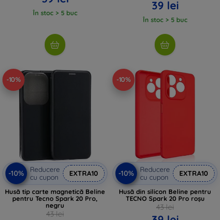
39 lei
În stoc > 5 buc
În stoc > 5 buc
-10%
-10%
Reducere
Reducere
-10%
-10%
EXTRA10
EXTRA10
cu cupon
cu cupon
Husă tip carte magnetică Beline
Husă din silicon Beline pentru
pentru Tecno Spark 20 Pro,
TECNO Spark 20 Pro roșu
negru
43 lei
43 lei
39 lei