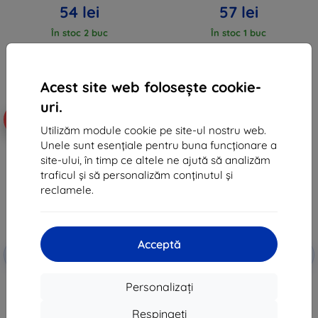
54 lei
57 lei
În stoc 2 buc
În stoc 1 buc
Acest site web folosește cookie-
uri.
-10%
-10%
Utilizăm module cookie pe site-ul nostru web.
Unele sunt esențiale pentru buna funcționare a
site-ului, în timp ce altele ne ajută să analizăm
traficul și să personalizăm conținutul și
reclamele.
Acceptă
Reducere
Reducere
-10%
-10%
EXTRA10
EXTRA10
cu cupon
cu cupon
3MK Lens Protect Samsung A33
Folie 3MK ARC+FS Samsung A33
Personalizați
5G A336 protecție pentru lentila
5G A336 Fullscreen film
camerei, 4 buc.
58 lei
Respingeți
48 lei