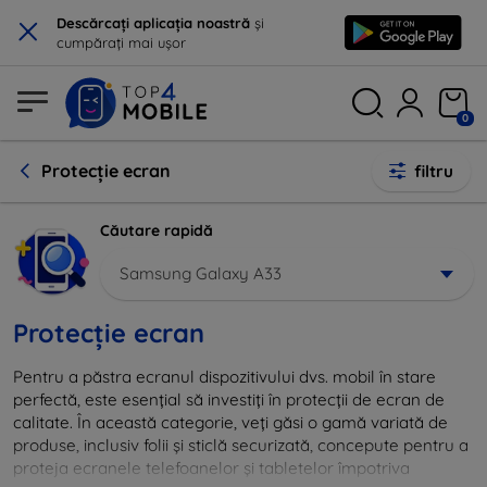
×
Descărcați aplicația noastră
și
cumpărați mai ușor
0
Protecție ecran
filtru
Căutare rapidă
Samsung Galaxy A33
Protecție ecran
Pentru a păstra ecranul dispozitivului dvs. mobil în stare
perfectă, este esențial să investiți în protecții de ecran de
calitate. În această categorie, veți găsi o gamă variată de
produse, inclusiv folii și sticlă securizată, concepute pentru a
proteja ecranele telefoanelor și tabletelor împotriva