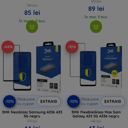
99 lei
94 lei
89 lei
85 lei
În stoc 3 buc
În stoc > 5 buc
-44%
-10%
Reducere
Reducere
-10%
-10%
EXTRA10
EXTRA10
cu cupon
cu cupon
3MK NeoGlass Samsung A336 A33
3MK FlexibleGlass Max Sam
5G negru
Galaxy A33 5G A336 negru
79 lei
48 lei