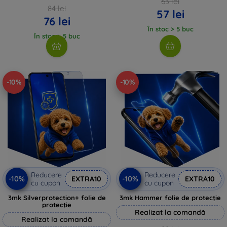
63 lei
84 lei
57 lei
76 lei
În stoc > 5 buc
În stoc > 5 buc
-10%
-10%
Reducere
Reducere
-10%
-10%
EXTRA10
EXTRA10
cu cupon
cu cupon
3mk Silverprotection+ folie de
3mk Hammer folie de protecție
protecție
Realizat la comandă
Realizat la comandă