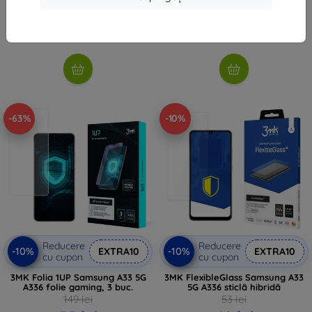
52 lei
43 lei
În stoc > 5 buc
În stoc > 5 buc
-63%
-10%
Reducere
Reducere
-10%
-10%
EXTRA10
EXTRA10
cu cupon
cu cupon
3MK Folia 1UP Samsung A33 5G
3MK FlexibleGlass Samsung A33
A336 folie gaming, 3 buc.
5G A336 sticlă hibridă
149 lei
53 lei