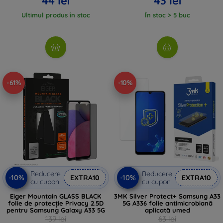
44 lei
43 lei
Ultimul produs în stoc
În stoc > 5 buc
-61%
-10%
Reducere
Reducere
-10%
-10%
EXTRA10
EXTRA10
cu cupon
cu cupon
Eiger Mountain GLASS BLACK
3MK Silver Protect+ Samsung A33
folie de protecție Privacy 2.5D
5G A336 folie antimicrobiană
pentru Samsung Galaxy A33 5G
aplicată umed
139 lei
63 lei