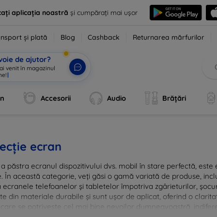
ați aplicația noastră
și cumpărați mai ușor
nsport și plată
Blog
Cashback
Returnarea mărfurilor
voie de ajutor?
 ai venit în magazinul
ne!
|
an
Accesorii
Audio
Brățări
ecție ecran
a păstra ecranul dispozitivului dvs. mobil în stare perfectă, este e
e. În această categorie, veți găsi o gamă variată de produse, inclu
 ecranele telefoanelor și tabletelor împotriva zgârieturilor, șocur
te din materiale durabile și sunt ușor de aplicat, oferind o clarita
 care se potrivește cel mai bine nevoilor dumneavoastră, indifere
nvestiția în tehnologie rămâne intactă și arată ca nouă mult timp