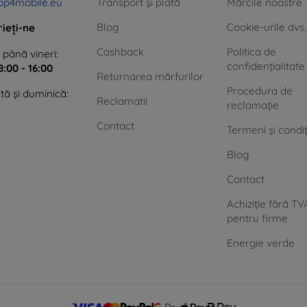
op4mobile.eu
Transport și plată
Mărcile noastre
Blog
Cookie-urile dvs.
rieți-ne
Cashback
Politica de
 până vineri:
confidențialitate
8:00 - 16:00
Returnarea mărfurilor
Procedura de
ă și duminică:
Reclamatii
reclamație
Contact
Termeni și condiț
Blog
Contact
Achiziție fără TV
pentru firme
Energie verde