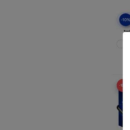
-10
3mk
Rea
-10%