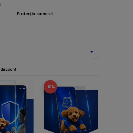
i
Protecția camerei
 discount
-10%