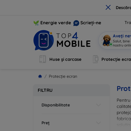
×
Descărc
Energie verde
Scrieți-ne
Tra
Aveți ne
Salut, bine
nostru onli
Huse și carcase
Protecție ecr
Protecție ecran
Prot
FILTRU
Pentru 
Disponibilitate
calitat
proteja
fabrica
Preț
soluția
vă că i