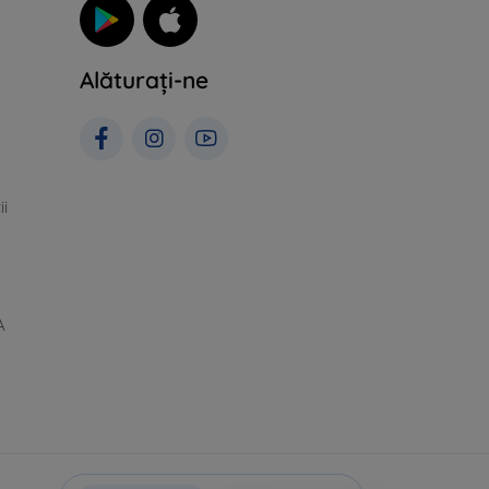
Alăturați-ne
ii
A