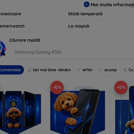
Mai multe informați
rotectoare
Sticlă temperată
 smartwatch
La mașină
Căutare rapidă
Samsung Galaxy A50s
comandate
Cel mai bine vândut
ieftin
scump
Cu
-10%
-10%