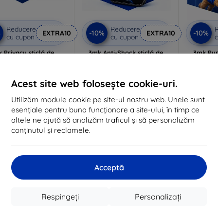
Reducere
Reducere
%
-10%
-10%
EXTRA10
EXTRA10
cu cupon
cu cupon
c
 Privacy sticlă de
3mk Anti-Shock sticlă de
3mk Pur
protecție
protecție
lizat la comandă
Realizat la comandă
Realiz
Acest site web folosește cookie-uri.
104 lei
84 lei
Utilizăm module cookie pe site-ul nostru web. Unele sunt
94 lei
76 lei
esențiale pentru buna funcționare a site-ului, în timp ce
În stoc 3 buc
În stoc > 5 buc
În 
altele ne ajută să analizăm traficul și să personalizăm
conținutul și reclamele.
-10%
-10%
Acceptă
Respingeți
Personalizați