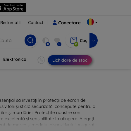
Reclamatii
Contact
Conectare
Coș
0
0
0
Elektronica
Lichidare de stoc
sențial să investiți în protecții de ecran de
siv folii și sticlă securizată, concepute pentru a
ilor și murdăriei. Protecțiile noastre sunt
te excelentă și sensibilitate la atingere. Alegeți
nt de marca și modelul dispozitivului. Asigurați-
 cu protecțiile de ecran din oferta noastră.