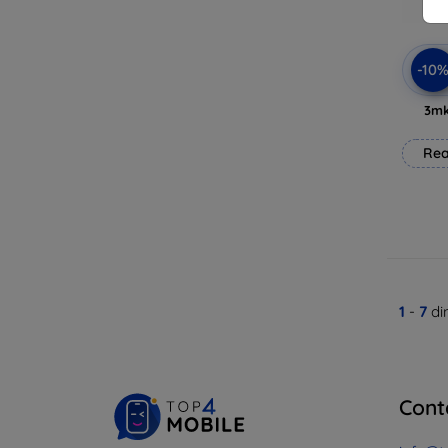
-10
3mk
Rea
1
-
7
di
Cont