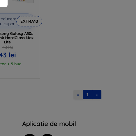
Reducere
EXTRA10
u cupon
ung Galaxy A50s
3mk HardGlass Max
Lite
48 lei
43 lei
stoc > 5 buc
«
1
»
Aplicatie de mobil