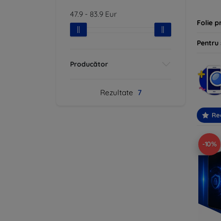
47.9
-
83.9
Eur
Folie p
Pentru
Producător
Rezultate
7
Re
-10%