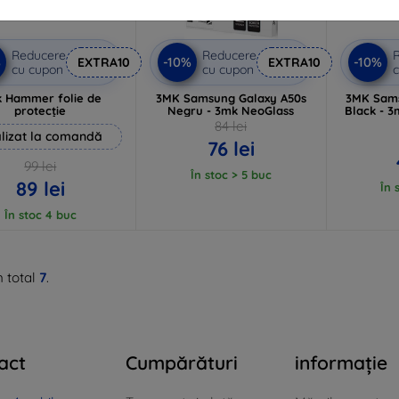
Reducere
Reducere
%
-10%
-10%
EXTRA10
EXTRA10
cu cupon
cu cupon
c
 Hammer folie de
3MK Samsung Galaxy A50s
3MK Sams
protecție
Negru - 3mk NeoGlass
Black - 
84 lei
lizat la comandă
76 lei
99 lei
În stoc > 5 buc
89 lei
În 
În stoc 4 buc
n total
7
.
act
Cumpărături
informație