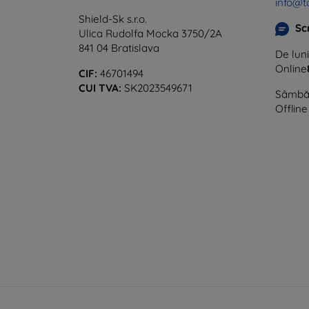
info@t
Shield-Sk s.r.o.
Sc
Ulica Rudolfa Mocka 3750/2A
841 04 Bratislava
De luni
Online
CIF:
46701494
CUI TVA:
SK2023549671
Sâmbăt
Offline