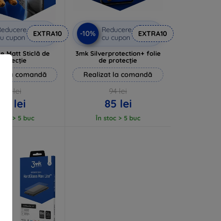
Reducere
Reducere
-10%
EXTRA10
EXTRA10
u cupon
cu cupon
e Matt Sticlă de
3mk Silverprotection+ folie
protecție
de protecție
at la comandă
Realizat la comandă
63 lei
94 lei
57 lei
85 lei
stoc > 5 buc
În stoc > 5 buc