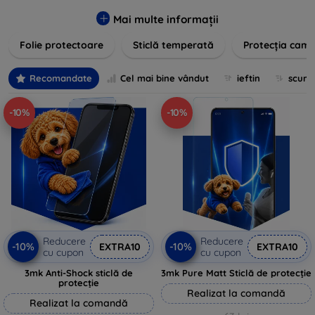
zgârieturilor, șocurilor și murdăriei. Protecțiile noastre sunt
fabricate din materiale durabile și sunt ușor de aplicat,
Mai multe informații
oferind o claritate excelentă și sensibilitate la atingere.
Folie protectoare
Sticlă temperată
Protecția came
Alegeți soluția care se potrivește cel mai bine nevoilor
dumneavoastră, indiferent de marca și modelul
dispozitivului. Asigurați-vă că investiția în tehnologie rămâne
Recomandate
Cel mai bine vândut
ieftin
scum
intactă și arată ca nouă mult timp cu protecțiile de ecran din
oferta noastră.
-10%
-10%
Reducere
Reducere
-10%
-10%
EXTRA10
EXTRA10
cu cupon
cu cupon
3mk Anti-Shock sticlă de
3mk Pure Matt Sticlă de protecție
protecție
Realizat la comandă
Realizat la comandă