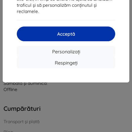
traficul și să personalizăm conținutul și
CIF:
46701494
reclamele.
CUI TVA:
SK2023549671
Contact
Acceptă
info@top4mobile.eu
Personalizați
Scrieți-ne
Respingeți
De luni până vineri:
Online
8:00 - 16:00
Sâmbătă și duminică:
Offline
Cumpărături
Transport și plată