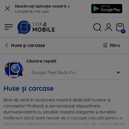
×
Descărcați aplicația noastră
și
cumpărați mai ușor
0
Huse și carcase
filtru
Căutare rapidă
Google Pixel Buds Pro
Huse și carcase
Bine ați venit în secțiunea noastră dedicată huselor și
carcaselor! Protejați și personalizați dispozitivele
dumneavoastră cu soluțiile noastre elegante și durabile.
Indiferent dacă aveți nevoie de o carcasă robustă pentru a
vă proteja telefonul împotriva șocurilor sau de o husă stilată