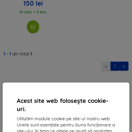
150 lei
În stoc > 5 buc
1
-
1
din total
1
.
«
1
»
Acest site web folosește cookie-
uri.
Shield-Sk s.r.o.
Utilizăm module cookie pe site-ul nostru web.
Ulica Rudolfa Mocka 3750/2A
Unele sunt esențiale pentru buna funcționare a
841 04 Bratislava
site-ului, în timp ce altele ne ajută să analizăm