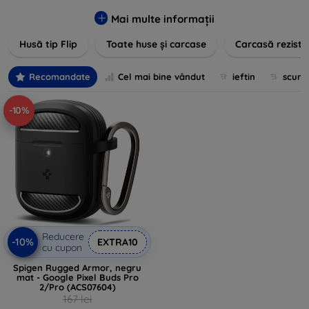
pentru un aspect sofisticat, avem produse care să
îndeplinească toate cerințele dvs. Descoperiți varietatea
Mai multe informații
noastră de opțiuni în culori vibrante, materiale de calitate și
Husă tip Flip
Toate huse și carcase
Carcasă reziste
designuri inovatoare menite să ofere nu doar protecție, ci și
un plus de personalitate dispozitivelor dumneavoastră.
Recomandate
Cel mai bine vândut
ieftin
scum
-10%
Reducere
-10%
EXTRA10
cu cupon
Spigen Rugged Armor, negru
mat - Google Pixel Buds Pro
2/Pro (ACS07604)
167 lei