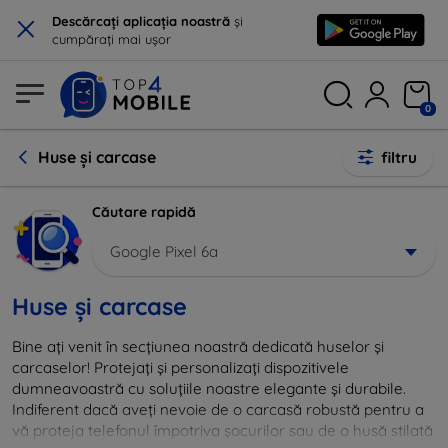
×
Descărcați aplicația noastră
și
cumpărați mai ușor
0
Huse și carcase
filtru
Căutare rapidă
Google Pixel 6a
Huse și carcase
Bine ați venit în secțiunea noastră dedicată huselor și
carcaselor! Protejați și personalizați dispozitivele
dumneavoastră cu soluțiile noastre elegante și durabile.
Indiferent dacă aveți nevoie de o carcasă robustă pentru a
vă proteja telefonul împotriva șocurilor sau de o husă stilată