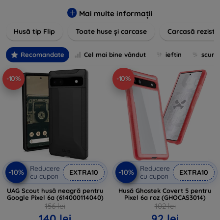
pentru un aspect sofisticat, avem produse care să
îndeplinească toate cerințele dvs. Descoperiți varietatea
Mai multe informații
noastră de opțiuni în culori vibrante, materiale de calitate și
Husă tip Flip
Toate huse și carcase
Carcasă reziste
designuri inovatoare menite să ofere nu doar protecție, ci și
un plus de personalitate dispozitivelor dumneavoastră.
Recomandate
Cel mai bine vândut
ieftin
scum
-10%
-10%
Reducere
Reducere
-10%
-10%
EXTRA10
EXTRA10
cu cupon
cu cupon
UAG Scout husă neagră pentru
Husă Ghostek Covert 5 pentru
Google Pixel 6a (614000114040)
Pixel 6a roz (GHOCAS3014)
156 lei
102 lei
140 lei
92 lei