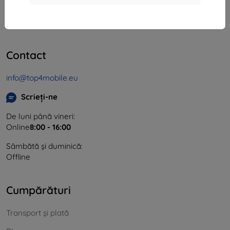
CIF:
46701494
CUI TVA:
SK2023549671
Contact
info@top4mobile.eu
Scrieți-ne
De luni până vineri:
Online
8:00 - 16:00
Sâmbătă și duminică:
Offline
Cumpărături
Transport și plată