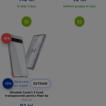
În stoc 3 buc
Ultimul produs în stoc
-10%
Reducere
-10%
EXTRA10
cu cupon
Ghostek Covert 5 husă
transparentă pentru Pixel 6a
102 lei
92 lei