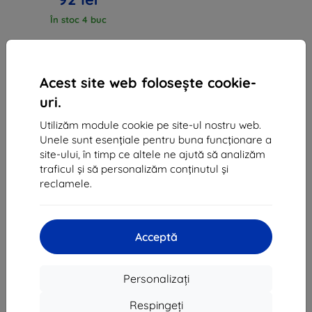
În stoc 4 buc
Acest site web folosește cookie-
uri.
Utilizăm module cookie pe site-ul nostru web.
1
-
3
din total
3
.
Unele sunt esențiale pentru buna funcționare a
site-ului, în timp ce altele ne ajută să analizăm
«
1
»
traficul și să personalizăm conținutul și
reclamele.
Acceptă
Shield-Sk s.r.o.
Personalizați
Ulica Rudolfa Mocka 3750/2A
841 04 Bratislava
Respingeți