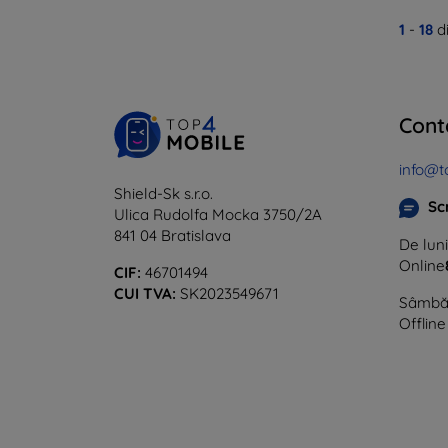
1
-
18
di
Cont
info@t
Shield-Sk s.r.o.
Sc
Ulica Rudolfa Mocka 3750/2A
841 04 Bratislava
De luni
Online
CIF:
46701494
CUI TVA:
SK2023549671
Sâmbăt
Offline