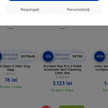
-5%
-10%
Respingeți
Personalizați
Reducere
Reducere
%
-5%
-10%
EXTRA10
PETS5
cu cupon
cu cupon
c
nk Open X litter tray
Purobot Max Pro 2 Petkit
Litter bo
bags
Automatic Self-Cleaning
curățar
Litter Box
84 lei
3.287 lei
76 lei
3.123 lei
1
În stoc > 5 buc
În stoc > 5 buc
În 
Transport gratuit