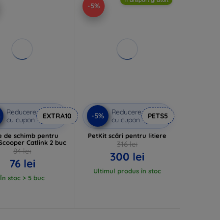
-5%
Reducere
Reducere
%
-5%
EXTRA10
PETS5
cu cupon
cu cupon
re de schimb pentru
PetKit scări pentru litiere
 Scooper Catlink 2 buc
316 lei
84 lei
300 lei
76 lei
Ultimul produs în stoc
În stoc > 5 buc