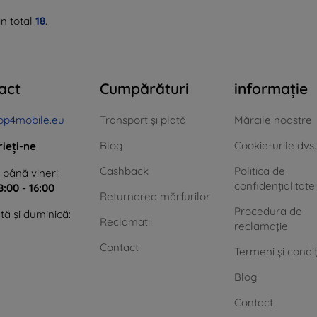
n total
18
.
act
Cumpărături
informație
op4mobile.eu
Transport și plată
Mărcile noastre
Blog
Cookie-urile dvs.
rieți-ne
Cashback
Politica de
 până vineri:
confidențialitate
8:00 - 16:00
Returnarea mărfurilor
Procedura de
ă și duminică:
Reclamatii
reclamație
Contact
Termeni și condiț
Blog
Contact