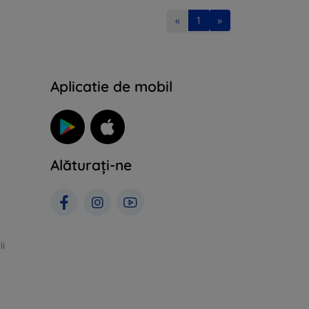
«
1
»
Aplicatie de mobil
Alăturați-ne
ii