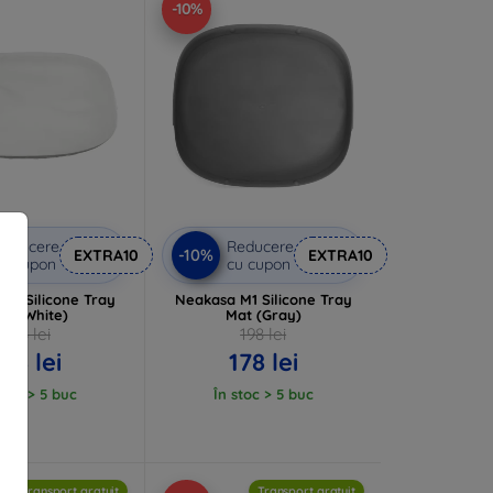
-10%
Reducere
Reducere
-10%
EXTRA10
EXTRA10
u cupon
cu cupon
M1 Silicone Tray
Neakasa M1 Silicone Tray
at (White)
Mat (Gray)
198 lei
198 lei
178 lei
178 lei
stoc > 5 buc
În stoc > 5 buc
Transport gratuit
Transport gratuit