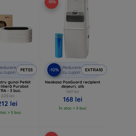
-10%
Reducere
Reducere
-10%
PETS5
EXTRA10
u cupon
cu cupon
tru gunoi Petkit
Neakasa PooGuard recipient
litieră Purobot
deșeuri, alb
RA - 3 buc.
187 lei
223 lei
168 lei
212 lei
În stoc > 5 buc
stoc > 5 buc