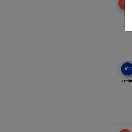
-10%
-10
Catli