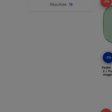
-5%
Rezultate
18
-5%
Petkit
2 / P
magne