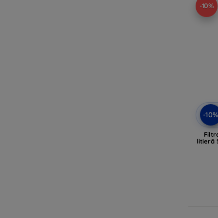
-10%
-10
Filt
litieră