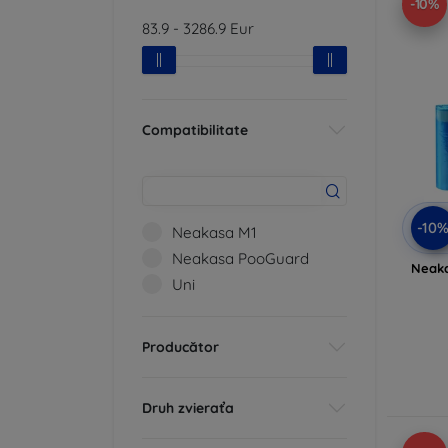
-10%
83.9
-
3286.9
Eur
Compatibilitate
-10
Neakasa M1
Neakasa PooGuard
Neak
Uni
Producător
Druh zvieraťa