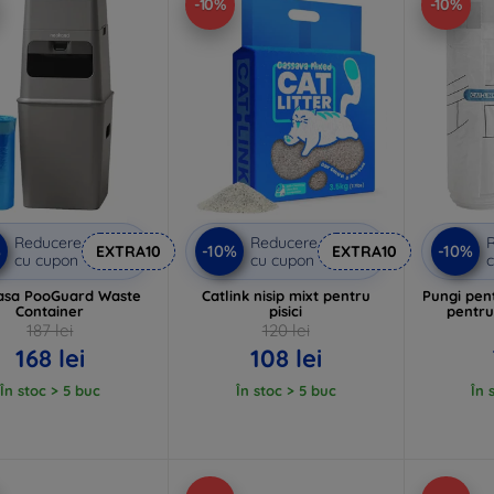
-10%
-10%
Reducere
Reducere
%
-10%
-10%
EXTRA10
EXTRA10
cu cupon
cu cupon
c
asa PooGuard Waste
Catlink nisip mixt pentru
Pungi pent
Container
pisici
pentru
187 lei
120 lei
168 lei
108 lei
În stoc > 5 buc
În stoc > 5 buc
În 