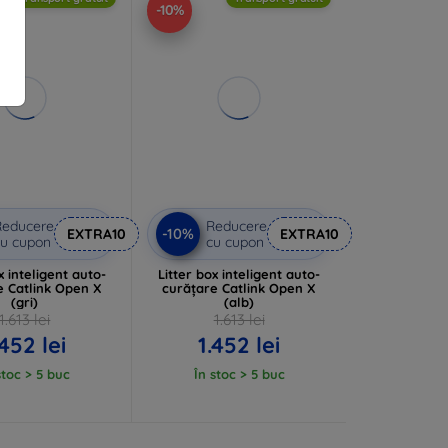
-10%
Reducere
Reducere
-10%
EXTRA10
EXTRA10
u cupon
cu cupon
x inteligent auto-
Litter box inteligent auto-
e Catlink Open X
curățare Catlink Open X
(gri)
(alb)
1.613 lei
1.613 lei
.452 lei
1.452 lei
stoc > 5 buc
În stoc > 5 buc