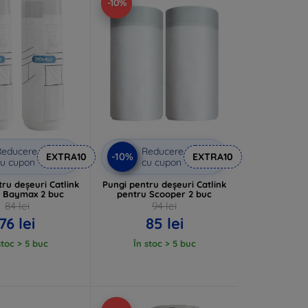
-10%
Reducere
Reducere
-10%
EXTRA10
EXTRA10
u cupon
cu cupon
ru deșeuri Catlink
Pungi pentru deșeuri Catlink
 Baymax 2 buc
pentru Scooper 2 buc
84 lei
94 lei
76 lei
85 lei
stoc > 5 buc
În stoc > 5 buc