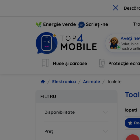
×
Descărc
Energie verde
Scrieți-ne
Tra
Aveți ne
Salut, bine
nostru onli
Huse și carcase
Protecție ecr
Elektronica
Animale
Toalete
Toa
FILTRU
lopeți
Disponibilitate
Re
Preț