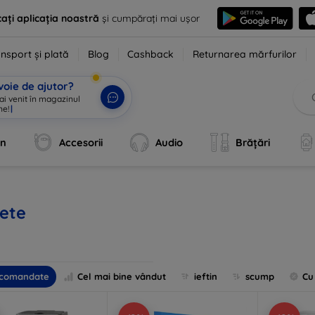
ați aplicația noastră
și cumpărați mai ușor
nsport și plată
Blog
Cashback
Returnarea mărfurilor
voie de ajutor?
 ai venit în magazinul
ne!
|
an
Accesorii
Audio
Brățări
lete
comandate
Cel mai bine vândut
ieftin
scump
Cu