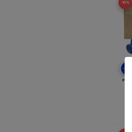
-10%
-10
Pung
N