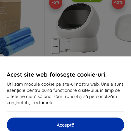
-5%
-10%
Reducere
Reducere
%
-5%
-10%
EXTRA10
SMART5
cu cupon
cu cupon
c
Acest site web folosește cookie-uri.
i de rezervă pentru
Petlibro Luma Automatic
Neakasa 
eakas Pooguard
Self-Cleaning Litter Box
M
Utilizăm module cookie pe site-ul nostru web. Unele sunt
125 lei
2.828 lei
esențiale pentru buna funcționare a site-ului, în timp ce
112 lei
2.687 lei
altele ne ajută să analizăm traficul și să personalizăm
conținutul și reclamele.
În stoc > 5 buc
În stoc > 5 buc
În 
Acceptă
Transport gratuit