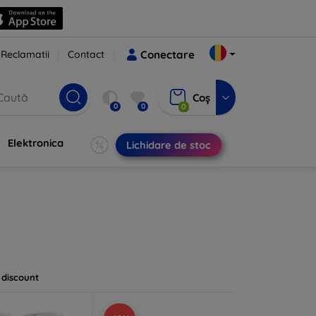
Reclamatii
Contact
Conectare
Coș
0
0
0
Elektronica
Lichidare de stoc
 discount