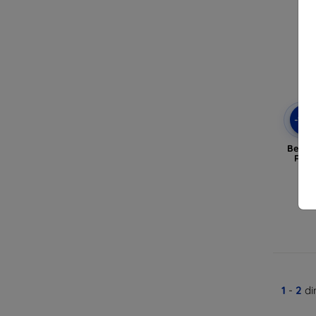
-10
Belin
Redm
1
-
2
di