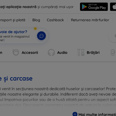
ați aplicația noastră
și cumpărați mai ușor
nsport și plată
Blog
Cashback
Returnarea mărfurilor
voie de ajutor?
 ai venit în magazinul
ne!
|
an
Accesorii
Audio
Brățări
 și carcase
i venit în secțiunea noastră dedicată huselor și carcaselor! Prote
țiile noastre elegante și durabile. Indiferent dacă aveți nevoie 
ul împotriva șocurilor sau de o husă stilată pentru un aspect so
erințele dvs. Descoperiți varietatea noastră de opțiuni în culori v
are menite să ofere nu doar protecție, ci și un plus de personal
Mai multe informați