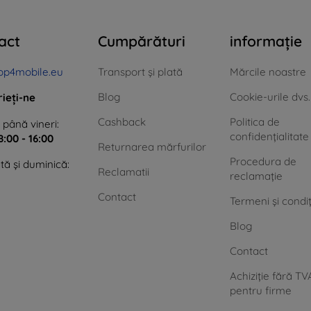
act
Cumpărături
informație
op4mobile.eu
Transport și plată
Mărcile noastre
Blog
Cookie-urile dvs.
rieți-ne
Cashback
Politica de
 până vineri:
confidențialitate
8:00 - 16:00
Returnarea mărfurilor
Procedura de
ă și duminică:
Reclamatii
reclamație
Contact
Termeni și condiț
Blog
Contact
Achiziție fără TV
pentru firme