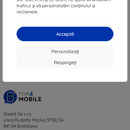
16 lei
48 lei
traficul și să personalizăm conținutul și
Ultimul produs în stoc
În stoc > 5 buc
reclamele.
Acceptă
Personalizați
1
-
6
din total
6
.
Respingeți
«
1
»
Shield-Sk s.r.o.
Ulica Rudolfa Mocka 3750/2A
841 04 Bratislava