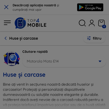
×
Descărcați aplicația noastră
și
cumpărați mai ușor
0
Huse și carcase
filtru
Căutare rapidă
Motorola Moto E14
Huse și carcase
Bine ați venit în secțiunea noastră dedicată huselor și
carcaselor! Protejați și personalizați dispozitivele
dumneavoastră cu soluțiile noastre elegante și durabile.
Indiferent dacă aveți nevoie de o carcasă robustă pentru a
vă proteja telefonul împotriva șocurilor sau de o husă stilată