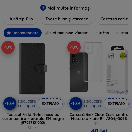
pentru un aspect sofisticat, avem produse care să
îndeplinească toate cerințele dvs. Descoperiți varietatea
Mai multe informații
noastră de opțiuni în culori vibrante, materiale de calitate și
Husă tip Flip
Toate huse și carcase
Carcasă reziste
designuri inovatoare menite să ofere nu doar protecție, ci și
un plus de personalitate dispozitivelor dumneavoastră.
Recomandate
Cel mai bine vândut
ieftin
scum
-10%
-10%
Reducere
Reducere
-10%
-10%
EXTRA10
EXTRA10
cu cupon
cu cupon
Tactical Field Notes husă tip
Carcasă 3mk Clear Case pentru
carte pentru Motorola E14 negru
Motorola Moto E14/G04/G04S
(57983121902)
53 lei
58 lei
48 lei