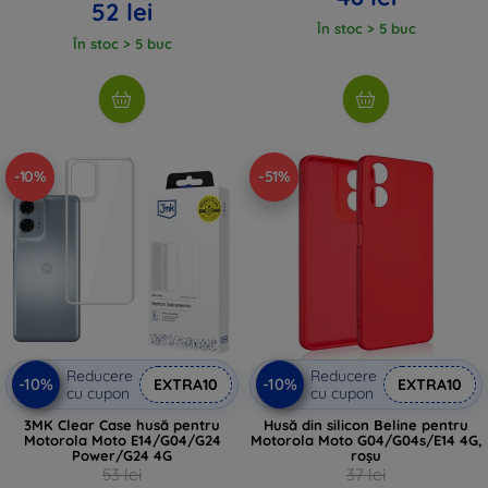
52 lei
În stoc > 5 buc
În stoc > 5 buc
-10%
-51%
Reducere
Reducere
-10%
-10%
EXTRA10
EXTRA10
cu cupon
cu cupon
3MK Clear Case husă pentru
Husă din silicon Beline pentru
Motorola Moto E14/G04/G24
Motorola Moto G04/G04s/E14 4G,
Power/G24 4G
roșu
53 lei
37 lei