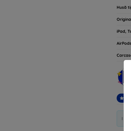
Husă ti
Origina
iPad, T
AirPod
Carcas
Re
I di