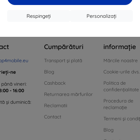
Respingeți
Personalizați
n total
0
.
act
Cumpărături
informație
op4mobile.eu
Transport și plată
Mărcile noastre
Blog
Cookie-urile dvs.
rieți-ne
Cashback
Politica de
 până vineri:
confidențialitate
8:00 - 16:00
Returnarea mărfurilor
Procedura de
ă și duminică:
Reclamatii
reclamație
Contact
Termeni și condiț
Blog