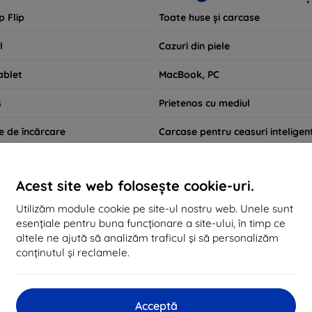
p Flip
Toate huse și carcase
l
Cazuri din piele
ablet
MacBook, PC
s
Prietenos cu mediul
e de încărcare
Carcase pentru ceasuri inteligen
Căutare rapidă
Acest site web folosește cookie-uri.
HTC U24 Pro
Utilizăm module cookie pe site-ul nostru web. Unele sunt
esențiale pentru buna funcționare a site-ului, în timp ce
comandate
Cel mai bine vândut
ieftin
scump
Cu
altele ne ajută să analizăm traficul și să personalizăm
conținutul și reclamele.
d not find any active products.
Acceptă