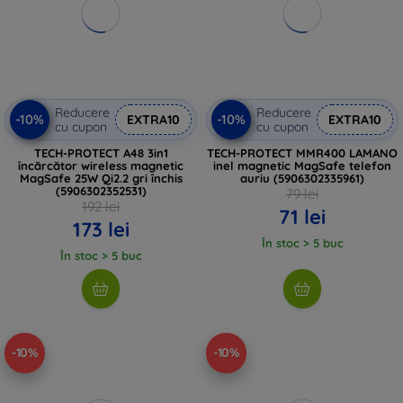
Reducere
Reducere
-10%
-10%
EXTRA10
EXTRA10
cu cupon
cu cupon
TECH-PROTECT A48 3in1
TECH-PROTECT MMR400 LAMANO
încărcător wireless magnetic
inel magnetic MagSafe telefon
MagSafe 25W Qi2.2 gri închis
auriu (5906302335961)
(5906302352531)
79 lei
192 lei
71 lei
173 lei
În stoc > 5 buc
În stoc > 5 buc
-10%
-10%