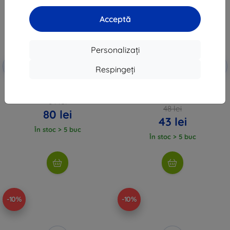
Acceptă
Personalizați
Reducere
Reducere
-5%
-10%
SMART5
EXTRA10
Respingeți
cu cupon
cu cupon
Adaptor magnetic pivotant 180°
TECH-PROTECT MMP-210 INEL
Sunnylife
MAGNETIC MAGSAFE SET 2-BUC
NEGRU & COSMIC ORANGE
84 lei
48 lei
80 lei
43 lei
În stoc > 5 buc
În stoc > 5 buc
-10%
-10%