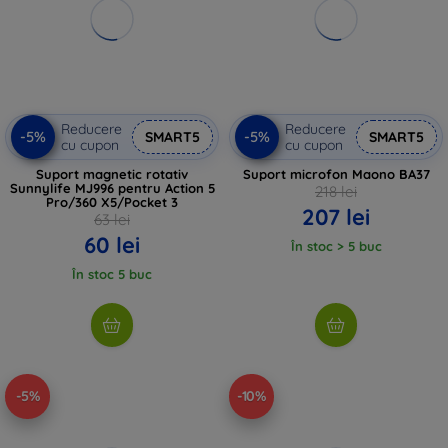
Reducere
Reducere
-5%
-5%
SMART5
SMART5
cu cupon
cu cupon
Suport magnetic rotativ
Suport microfon Maono BA37
Sunnylife MJ996 pentru Action 5
218 lei
Pro/360 X5/Pocket 3
207 lei
63 lei
60 lei
În stoc > 5 buc
În stoc 5 buc
-5%
-10%