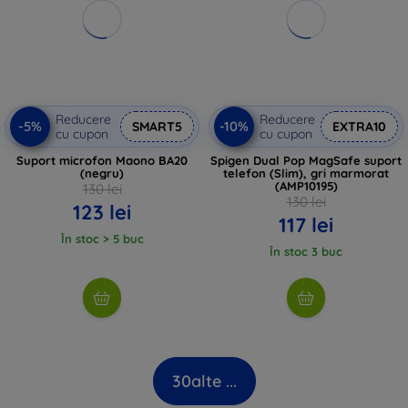
Reducere
Reducere
-5%
-10%
SMART5
EXTRA10
cu cupon
cu cupon
Suport microfon Maono BA20
Spigen Dual Pop MagSafe suport
(negru)
telefon (Slim), gri marmorat
(AMP10195)
130 lei
130 lei
123 lei
117 lei
În stoc > 5 buc
În stoc 3 buc
30
alte ...