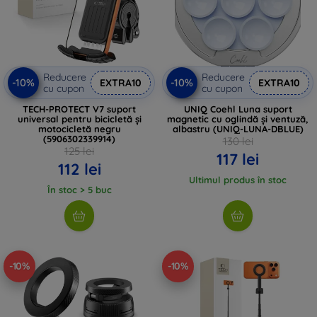
Reducere
Reducere
-10%
-10%
EXTRA10
EXTRA10
cu cupon
cu cupon
TECH-PROTECT V7 suport
UNIQ Coehl Luna suport
universal pentru bicicletă și
magnetic cu oglindă și ventuză,
motocicletă negru
albastru (UNIQ-LUNA-DBLUE)
(5906302339914)
130 lei
125 lei
117 lei
112 lei
Ultimul produs în stoc
În stoc > 5 buc
-10%
-10%