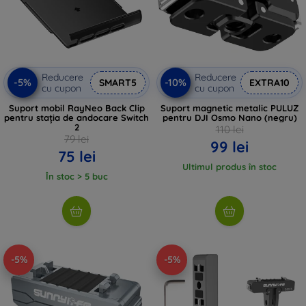
Reducere
Reducere
-5%
-10%
SMART5
EXTRA10
cu cupon
cu cupon
Suport mobil RayNeo Back Clip
Suport magnetic metalic PULUZ
pentru stația de andocare Switch
pentru DJI Osmo Nano (negru)
2
110 lei
79 lei
99 lei
75 lei
Ultimul produs în stoc
În stoc > 5 buc
-5%
-5%