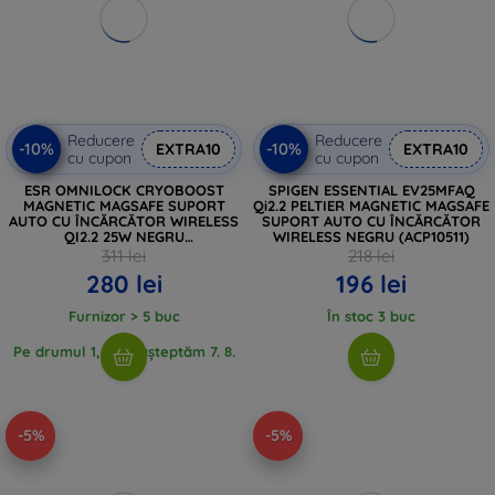
Reducere
Reducere
-10%
-10%
EXTRA10
EXTRA10
cu cupon
cu cupon
ESR OMNILOCK CRYOBOOST
SPIGEN ESSENTIAL EV25MFAQ
MAGNETIC MAGSAFE SUPORT
Qi2.2 PELTIER MAGNETIC MAGSAFE
AUTO CU ÎNCĂRCĂTOR WIRELESS
SUPORT AUTO CU ÎNCĂRCĂTOR
QI2.2 25W NEGRU
WIRELESS NEGRU (ACP10511)
(4894240273036)
311 lei
218 lei
280 lei
196 lei
Furnizor > 5 buc
În stoc 3 buc
Pe drumul 1, buc, așteptăm 7. 8.
2026
-5%
-5%