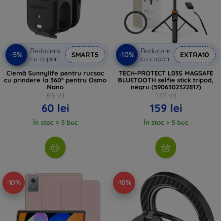
Reducere
Reducere
-5%
-10%
SMART5
EXTRA10
cu cupon
cu cupon
Clemă Sunnylife pentru rucsac
TECH-PROTECT L03S MAGSAFE
cu prindere la 360° pentru Osmo
BLUETOOTH selfie stick tripod,
Nano
negru (5906302322817)
63 lei
177 lei
60 lei
159 lei
În stoc > 5 buc
În stoc > 5 buc
-10%
-10%