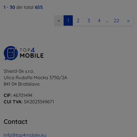
1
-
30
din total
655
.
2
3
4
22
»
«
1
…
Shield-Sk s.r.o.
Ulica Rudolfa Mocka 3750/2A
841 04 Bratislava
CIF:
46701494
CUI TVA:
SK2023549671
Contact
info@top4mobile.eu