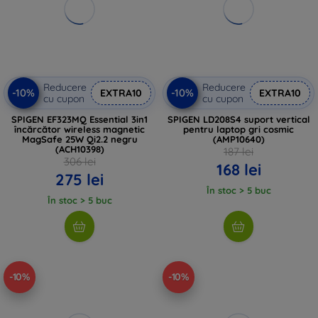
Reducere
Reducere
-10%
-10%
EXTRA10
EXTRA10
cu cupon
cu cupon
SPIGEN EF323MQ Essential 3in1
SPIGEN LD208S4 suport vertical
încărcător wireless magnetic
pentru laptop gri cosmic
MagSafe 25W Qi2.2 negru
(AMP10640)
(ACH10398)
187 lei
306 lei
168 lei
275 lei
În stoc > 5 buc
În stoc > 5 buc
-10%
-10%