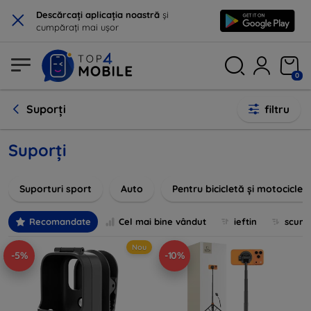
×
Descărcați aplicația noastră
și
cumpărați mai ușor
0
Suporți
filtru
Suporți
Suporturi sport
Auto
Pentru bicicletă și motociclet
Recomandate
Cel mai bine vândut
ieftin
scum
Nou
-5%
-10%