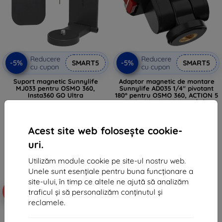
Reducere
Reducere
-5%
-5%
SMART5
SMART5
cu cupon
cu cupon
Suport magnetic Sunnylife
Adaptor magnetic de montare
MJ033 pentru OSMO 360,
Sunnylife AD035 1/4" pivotant
Insta360 GO Ultra
180° pentru OSMO 360, ACTION 5
PRO, OSMO ACTION 4/3/2
84 lei
68 lei
80 lei
65 lei
Acest site web folosește cookie-
În stoc > 5 buc
În stoc > 5 buc
uri.
Utilizăm module cookie pe site-ul nostru web.
Unele sunt esențiale pentru buna funcționare a
site-ului, în timp ce altele ne ajută să analizăm
-5%
-10%
traficul și să personalizăm conținutul și
reclamele.