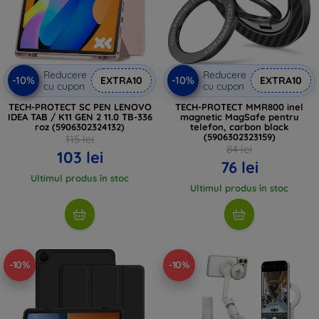
Reducere
Reducere
-10%
-10%
EXTRA10
EXTRA10
cu cupon
cu cupon
TECH-PROTECT SC PEN LENOVO
TECH-PROTECT MMR800 inel
IDEA TAB / K11 GEN 2 11.0 TB-336
magnetic MagSafe pentru
roz (5906302324132)
telefon, carbon black
(5906302323159)
115 lei
84 lei
103 lei
76 lei
Ultimul produs în stoc
Ultimul produs în stoc
-10%
-10%