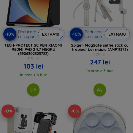
Reducere
Reducere
-10%
-10%
EXTRA10
EXTRA10
cu cupon
cu cupon
TECH-PROTECT SC PEN XIAOMI
Spigen MagSafe selfie stick cu
REDMI PAD 2 9.7 NEGRU
trepied, bej nisipiu (AMP11373)
(5906302323722)
275 lei
115 lei
247 lei
103 lei
În stoc > 5 buc
În stoc > 5 buc
-10%
-10%