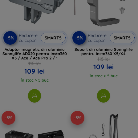
Reducere
Reducere
-5%
-5%
SMART5
SMART5
cu cupon
cu cupon
Adaptor magnetic din aluminiu
Suport din aluminiu Sunnylife
Sunnylife AD020 pentru Insta360
pentru Insta360 X5/X4
X5 / Ace / Ace Pro 2 / 1
115 lei
115 lei
109 lei
109 lei
În stoc > 5 buc
În stoc > 5 buc
-5%
-5%