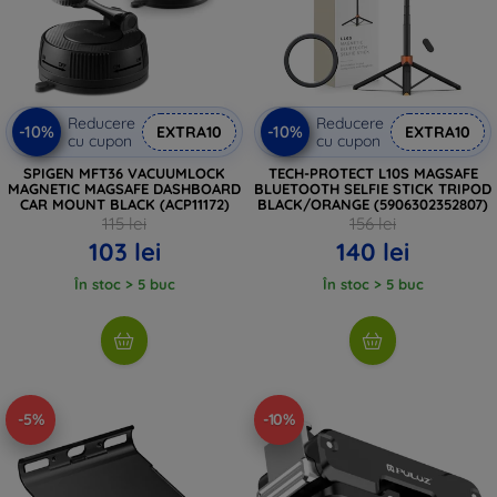
Reducere
Reducere
-10%
-10%
EXTRA10
EXTRA10
cu cupon
cu cupon
SPIGEN MFT36 VACUUMLOCK
TECH-PROTECT L10S MAGSAFE
MAGNETIC MAGSAFE DASHBOARD
BLUETOOTH SELFIE STICK TRIPOD
CAR MOUNT BLACK (ACP11172)
BLACK/ORANGE (5906302352807)
115 lei
156 lei
103 lei
140 lei
În stoc > 5 buc
În stoc > 5 buc
-5%
-10%