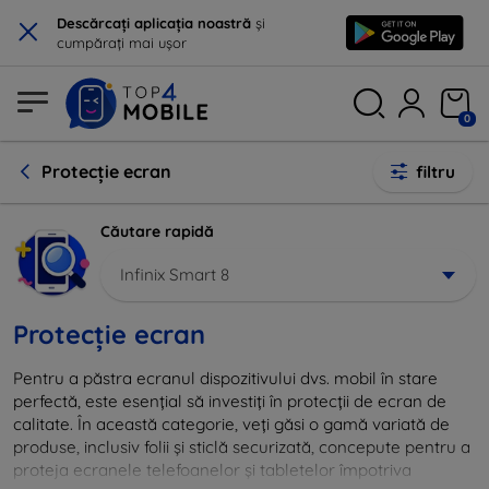
×
Descărcați aplicația noastră
și
cumpărați mai ușor
0
Protecție ecran
filtru
Căutare rapidă
Infinix Smart 8
Protecție ecran
Pentru a păstra ecranul dispozitivului dvs. mobil în stare
perfectă, este esențial să investiți în protecții de ecran de
calitate. În această categorie, veți găsi o gamă variată de
produse, inclusiv folii și sticlă securizată, concepute pentru a
proteja ecranele telefoanelor și tabletelor împotriva