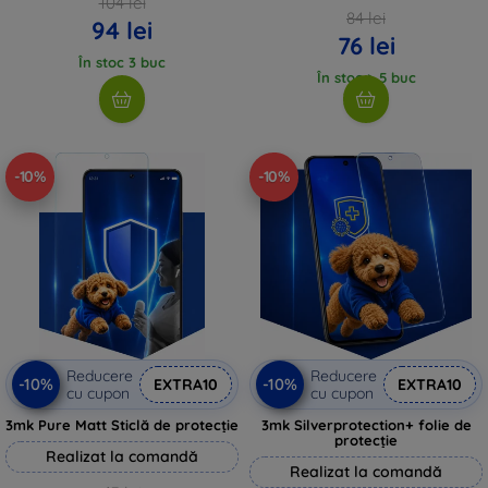
104 lei
84 lei
94 lei
76 lei
În stoc 3 buc
În stoc > 5 buc
-10%
-10%
Reducere
Reducere
-10%
-10%
EXTRA10
EXTRA10
cu cupon
cu cupon
3mk Pure Matt Sticlă de protecție
3mk Silverprotection+ folie de
protecție
Realizat la comandă
Realizat la comandă