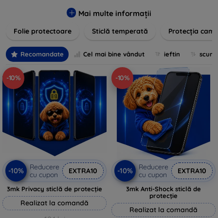
zgârieturilor, șocurilor și murdăriei. Protecțiile noastre sunt
fabricate din materiale durabile și sunt ușor de aplicat,
Mai multe informații
oferind o claritate excelentă și sensibilitate la atingere.
Folie protectoare
Sticlă temperată
Protecția came
Alegeți soluția care se potrivește cel mai bine nevoilor
dumneavoastră, indiferent de marca și modelul
dispozitivului. Asigurați-vă că investiția în tehnologie rămâne
Recomandate
Cel mai bine vândut
ieftin
scum
intactă și arată ca nouă mult timp cu protecțiile de ecran din
oferta noastră.
-10%
-10%
Reducere
Reducere
-10%
-10%
EXTRA10
EXTRA10
cu cupon
cu cupon
3mk Privacy sticlă de protecție
3mk Anti-Shock sticlă de
protecție
Realizat la comandă
Realizat la comandă