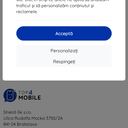
48 lei
99 lei
traficul și să personalizăm conținutul și
89 lei
În stoc > 5 buc
reclamele.
În stoc 4 buc
Acceptă
Personalizați
1
-
6
din total
6
.
Respingeți
«
1
»
Shield-Sk s.r.o.
Ulica Rudolfa Mocka 3750/2A
841 04 Bratislava